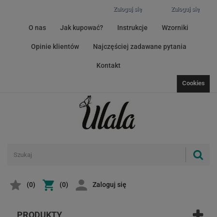
Zaloguj się
Zaloguj się
O nas
Jak kupować?
Instrukcje
Wzorniki
Opinie klientów
Najczęściej zadawane pytania
Kontakt
Cookies
(
0
)
(0)
Zaloguj się
PRODUKTY