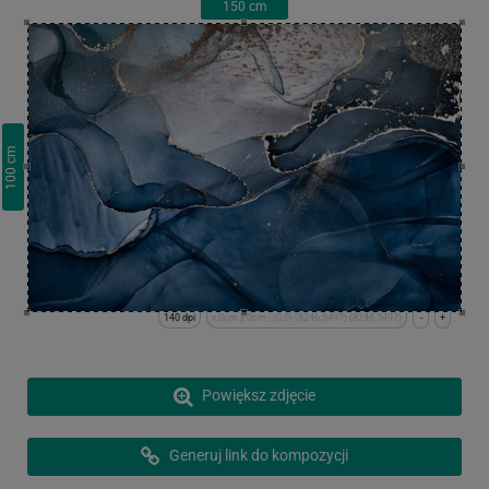
150
cm
cm
100
140 dpi
x:0cm y:0cm | (0,0) (8246,5497) (8246,5497)
-
+
Powiększ zdjęcie
Generuj link do kompozycji