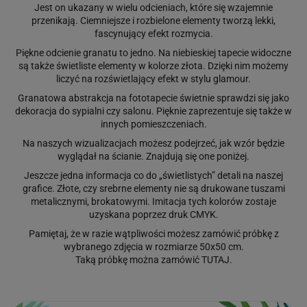
Jest on ukazany w wielu odcieniach, które się wzajemnie
przenikają. Ciemniejsze i rozbielone elementy tworzą lekki,
fascynujący efekt rozmycia.
Piękne odcienie granatu to jedno. Na niebieskiej tapecie widoczne
są także świetliste elementy w kolorze złota. Dzięki nim możemy
liczyć na rozświetlający efekt w stylu glamour.
Granatowa abstrakcja na fototapecie świetnie sprawdzi się jako
dekoracja do sypialni czy salonu. Pięknie zaprezentuje się także w
innych pomieszczeniach.
Na naszych wizualizacjach możesz podejrzeć, jak wzór będzie
wyglądał na ścianie. Znajdują się one poniżej.
Jeszcze jedna informacja co do „świetlistych” detali na naszej
grafice. Złote, czy srebrne elementy nie są drukowane tuszami
metalicznymi, brokatowymi. Imitacja tych kolorów zostaje
uzyskana poprzez druk CMYK.
Pamiętaj, że w razie wątpliwości możesz zamówić próbkę z
wybranego zdjęcia w rozmiarze 50x50 cm.
Taką próbkę można zamówić
TUTAJ
.