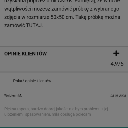
uzyskana poprzez druk CMYK. Pamiętaj, że w
razie
wątpliwości możesz zamówić próbkę z wybranego
zdjęcia w rozmiarze 50x50 cm. Taką próbkę można
zamówić
TUTAJ
.
OPINIE KLIENTÓW
4.9/5
Pokaż opinie klientów
Wojciech M.
05-08-2026
Piękna tapeta, bardzo dobrej jakości nie było problemu z jej
ułożeniem i spasowaniem, miła obsługa polecam