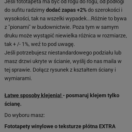
Jeśli fototapeta ma być od rogu do rogu, od podłogi
do sufitu radzimy
dodać zapas +2%
do szerokości i
wysokości, tak na wszelki wypadek...Różnie to bywa
z "pionami" w budownictwie. Poza tym w samym
druku może wystąpić niewielka różnica w rozmiarze,
tak + /- 1%, weź to pod uwagę.
Jeśli potrzebujesz niestandardowego podziału lub
masz drzwi ukryte w ścianie, wyślij do nas maila w
tej sprawie. Dołącz rysunek z kształtem ściany i
wymiarami.
Łatwe sposoby klejenia!
- posmaruj klejem tylko
ścianę.
Do wyboru masz:
Fototapety winylowe o
teksturze
płótna EXTRA