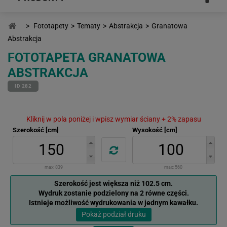
>
Fototapety
>
Tematy
>
Abstrakcja
>
Granatowa
Abstrakcja
FOTOTAPETA GRANATOWA
ABSTRAKCJA
ID 282
Kliknij w pola poniżej i wpisz wymiar ściany + 2% zapasu
Szerokość [cm]
Wysokość [cm]
max:
839
max:
560
Szerokość jest większa niż 102.5 cm.
Wydruk zostanie podzielony na 2 równe części.
Istnieje możliwość wydrukowania w jednym kawałku.
Pokaż podział druku