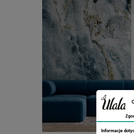
C
Zgo
Informacje doty