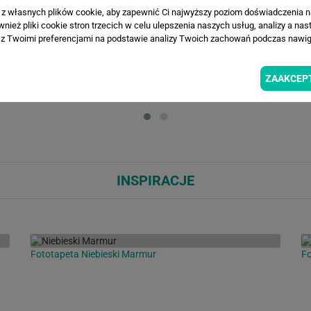
a z własnych plików cookie, aby zapewnić Ci najwyższy poziom doświadczenia na
ież pliki cookie stron trzecich w celu ulepszenia naszych usług, analizy a nas
z Twoimi preferencjami na podstawie analizy Twoich zachowań podczas nawiga
WIZUALIZACJE PRODUKTU
ZAAKCEP
Loading...
Loa
INSPIRACJE
Fototapeta Niebieski Marmur
Fo