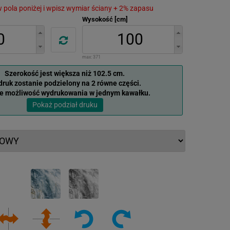
 w pola poniżej i wpisz wymiar ściany + 2% zapasu
Wysokość [cm]
max:
371
Szerokość jest większa niż 102.5 cm.
ruk zostanie podzielony na 2 równe części.
je możliwość wydrukowania w jednym kawałku.
Pokaż podział druku