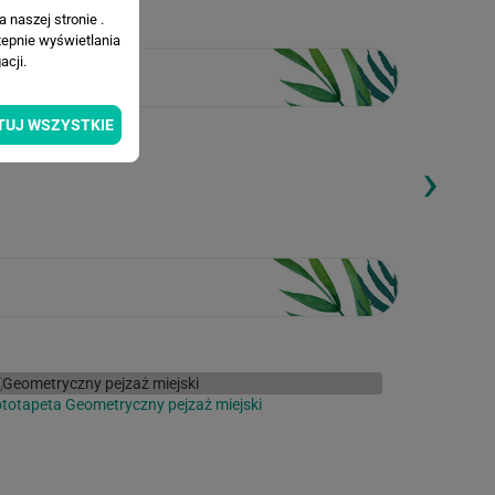
 naszej stronie .
tepnie wyświetlania
cji.
TUJ WSZYSTKIE
›
ding...
Loading...
totapeta Geometryczny pejzaż miejski