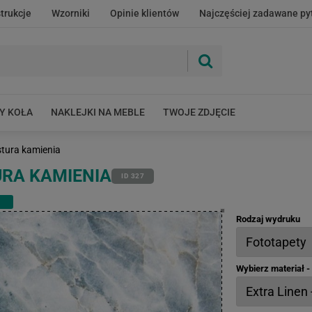
strukcje
Wzorniki
Opinie klientów
Najczęściej zadawane py
Y KOŁA
NAKLEJKI NA MEBLE
TWOJE ZDJĘCIE
tura kamienia
RA KAMIENIA
ID 327
Rodzaj wydruku
Wybierz materiał 