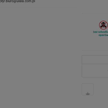
óły!
biuro@ulala.com.pl