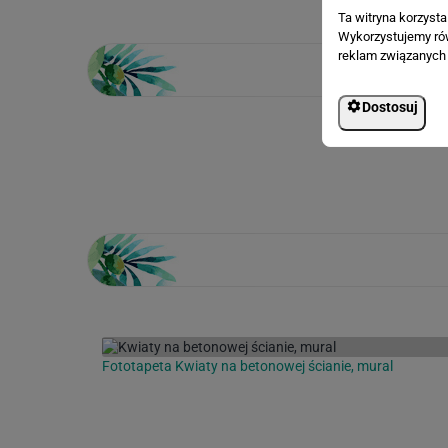
Ta witryna korzyst
Wykorzystujemy równ
reklam związanych 
Dostosuj
Loading...
Fototapeta Kwiaty na betonowej ścianie, mural