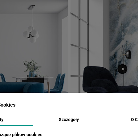
ookies
dy
Szczegóły
O C
czące plików cookies