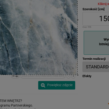
Kliknij
Szerokość [cm]
max:
556
Wyd
Istnie
Termin realizacji
Efekty
91 dpi
x:0cm y:0cm | (0,0) (5468,3645) (5468,3645)
-
+
Powiększ zdjęcie
TEM WNĘTRZ?
gramu Partnerskiego.