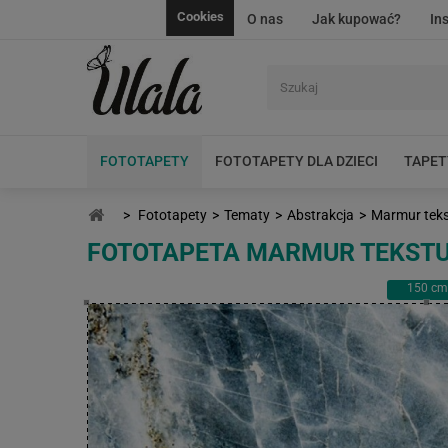
Cookies
O nas
Jak kupować?
In
FOTOTAPETY
FOTOTAPETY DLA DZIECI
TAPET
>
Fototapety
>
Tematy
>
Abstrakcja
>
Marmur teks
FOTOTAPETA MARMUR TEKSTU
150
cm