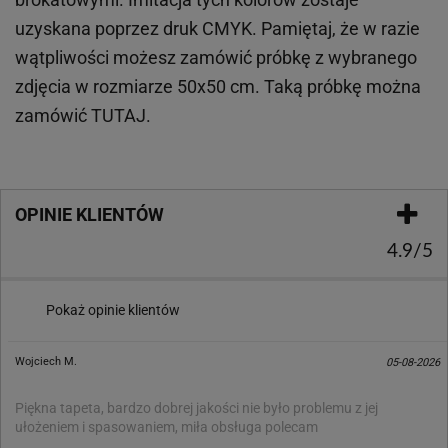
uzyskana poprzez druk CMYK. Pamiętaj, że w
razie
wątpliwości możesz zamówić próbkę z wybranego
zdjęcia w rozmiarze 50x50 cm. Taką próbkę można
zamówić
TUTAJ
.
OPINIE KLIENTÓW
4.9/5
Pokaż opinie klientów
Wojciech M.
05-08-2026
Piękna tapeta, bardzo dobrej jakości nie było problemu z jej
ułożeniem i spasowaniem, miła obsługa polecam