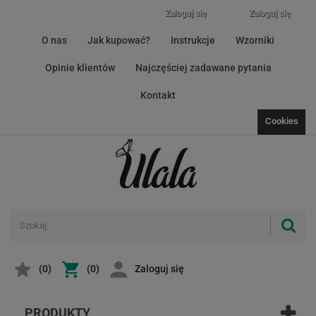
Zaloguj się
Zaloguj się
O nas
Jak kupować?
Instrukcje
Wzorniki
Opinie klientów
Najczęściej zadawane pytania
Kontakt
Cookies
(
0
)
(0)
Zaloguj się
PRODUKTY