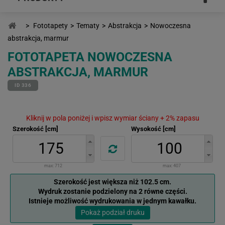
>
Fototapety
>
Tematy
>
Abstrakcja
>
Nowoczesna
abstrakcja, marmur
FOTOTAPETA NOWOCZESNA
ABSTRAKCJA, MARMUR
ID 336
Kliknij w pola poniżej i wpisz wymiar ściany + 2% zapasu
Szerokość [cm]
Wysokość [cm]
max:
712
max:
407
Szerokość jest większa niż 102.5 cm.
Wydruk zostanie podzielony na 2 równe części.
Istnieje możliwość wydrukowania w jednym kawałku.
Pokaż podział druku