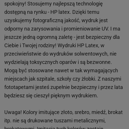
spokojny! Stosujemy najlepszą technologię
dostępną na rynku - HP latex. Dzięki temu
uzyskujemy fotograficzną jakość, wydruk jest
odporny na zarysowania i promieniowanie UV. I ma
jeszcze jedną ogromną zaletę - jest bezpieczny dla
Ciebie i Twojej rodziny!
Wydruki HP
Latex
, w
przeciwieństwie do wydruków
solwentowych
, nie
wydzielają toksycznych oparów i są bezwonne.
Mogą być stosowane nawet w tak wymagających
miejscach
jak
szpitale, szkoły czy żłobki.
Z naszymi
fototapetami jesteś zupełnie bezpieczny i przez lata
będziesz się cieszył pięknym wydrukiem.
Uwaga! Kolory imitujące złoto, srebro, miedź, brokat
itp.
nie są drukowane tuszami metalicznymi,
brokatowymi. Imitacja tych kolorów zostaje