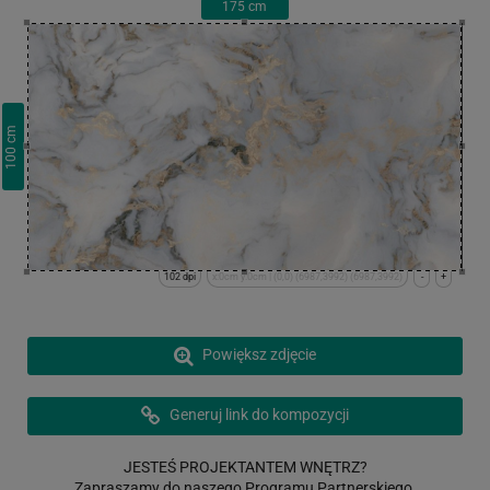
175
cm
cm
100
102 dpi
x:0cm y:0cm | (0,0) (6987,3992) (6987,3992)
-
+
Powiększ zdjęcie
Generuj link do kompozycji
JESTEŚ PROJEKTANTEM WNĘTRZ?
Zapraszamy do naszego Programu Partnerskiego.