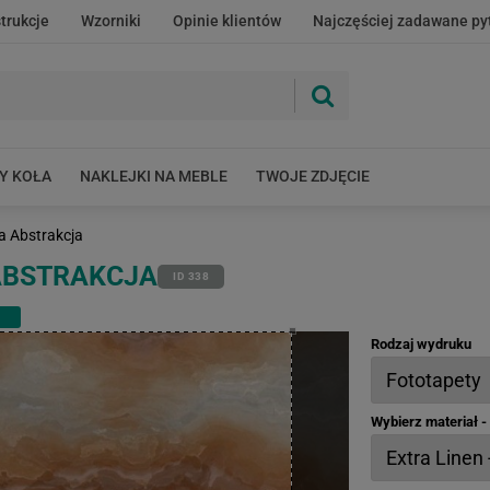
strukcje
Wzorniki
Opinie klientów
Najczęściej zadawane py
Y KOŁA
NAKLEJKI NA MEBLE
TWOJE ZDJĘCIE
 Abstrakcja
ABSTRAKCJA
ID 338
Rodzaj wydruku
Wybierz materiał 