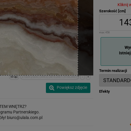
Kliknij
Szerokość [cm]
max:
458
Wyd
Istnie
Termin realizacji
69 dpi
x:13cm y:0cm | (344,0) (3814,2667) (4158,2667)
-
+
Powiększ zdjęcie
Efekty
TEM WNĘTRZ?
gramu Partnerskiego.
óły!
biuro@ulala.com.pl