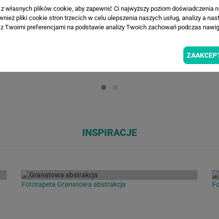
a z własnych plików cookie, aby zapewnić Ci najwyższy poziom doświadczenia na
ież pliki cookie stron trzecich w celu ulepszenia naszych usług, analizy a nas
z Twoimi preferencjami na podstawie analizy Twoich zachowań podczas nawiga
WIZUALIZACJE PRODUKTU
ZAAKCEP
Loading...
Loa
INSPIRACJE
Fototapeta Granatowa abstrakcja
F