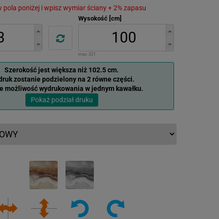
 w pola poniżej i wpisz wymiar ściany + 2% zapasu
Wysokość [cm]
max:
321
Szerokość jest większa niż 102.5 cm.
ruk zostanie podzielony na 2 równe części.
je możliwość wydrukowania w jednym kawałku.
Pokaż podział druku