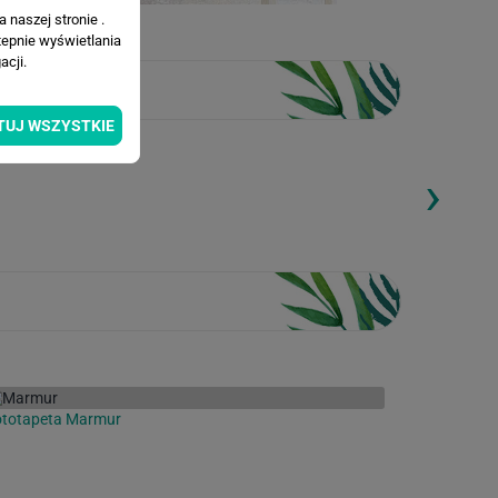
 naszej stronie .
tepnie wyświetlania
cji.
TUJ WSZYSTKIE
›
ding...
Loading...
ototapeta Marmur