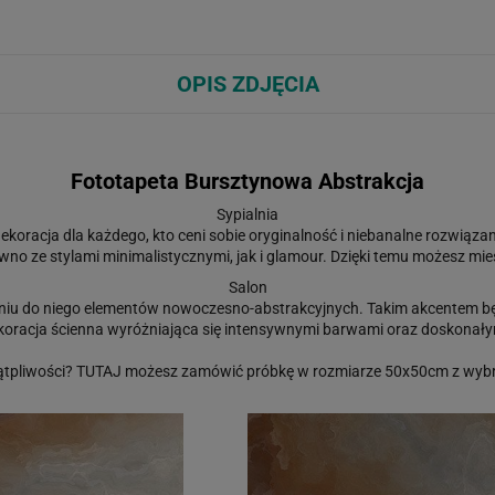
OPIS ZDJĘCIA
Fototapeta Bursztynowa Abstrakcja
Sypialnia
ekoracja dla każdego, kto ceni sobie oryginalność i niebanalne rozwiąza
wno ze stylami minimalistycznymi, jak i glamour. Dzięki temu możesz mi
Salon
niu do niego elementów nowoczesno-abstrakcyjnych. Takim akcentem bę
koracja ścienna wyróżniająca się intensywnymi barwami oraz doskona
ątpliwości?
TUTAJ
możesz zamówić próbkę w rozmiarze 50x50cm z wybr