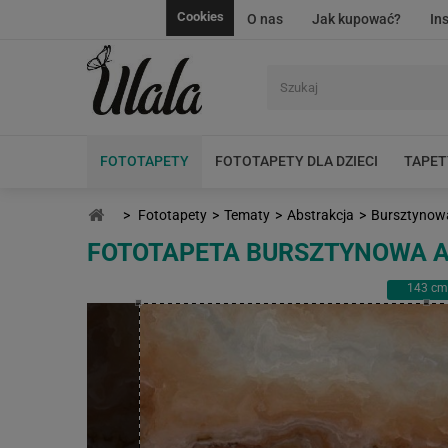
Cookies
O nas
Jak kupować?
In
FOTOTAPETY
FOTOTAPETY DLA DZIECI
TAPET
>
Fototapety
>
Tematy
>
Abstrakcja
>
Bursztynowa
FOTOTAPETA BURSZTYNOWA 
143
cm