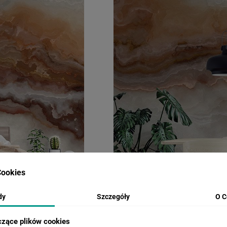
ookies
dy
Szczegóły
O C
czące plików cookies