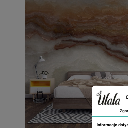
C
Zgo
Informacje doty