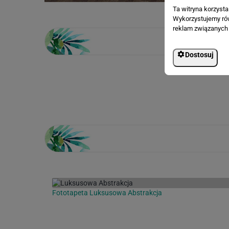
Ta witryna korzyst
Wykorzystujemy równ
reklam związanych 
Dostosuj
Loading...
Fototapeta Luksusowa Abstrakcja