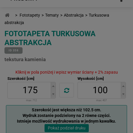
>
Fototapety
>
Tematy
>
Abstrakcja
>
Turkusowa
abstrakcja
FOTOTAPETA TURKUSOWA
ABSTRAKCJA
ID 358
tekstura kamienia
Kliknij w pola poniżej i wpisz wymiar ściany + 2% zapasu
Szerokość [cm]
Wysokość [cm]
max:
712
max:
407
Szerokość jest większa niż 102.5 cm.
Wydruk zostanie podzielony na 2 równe części.
Istnieje możliwość wydrukowania w jednym kawałku.
Pokaż podział druku