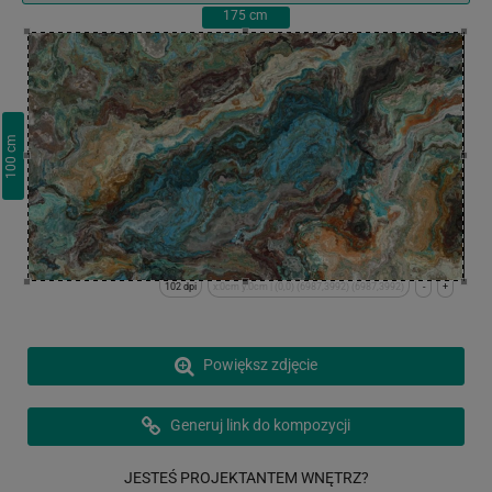
175
cm
cm
100
102 dpi
x:0cm y:0cm | (0,0) (6987,3992) (6987,3992)
-
+
Powiększ zdjęcie
Generuj link do kompozycji
JESTEŚ PROJEKTANTEM WNĘTRZ?