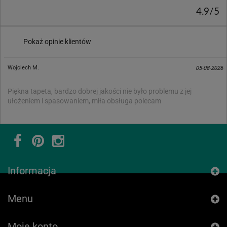
4.9/5
Pokaż opinie klientów
Wojciech M.
05-08-2026
Piękna tapeta, bardzo dobrej jakości nie było problemu z jej
ułożeniem i spasowaniem, miła obsługa polecam
Informacja
Menu
Moje konto