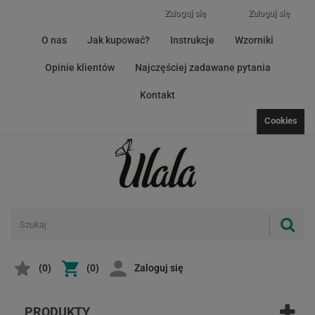
Zaloguj się
Zaloguj się
O nas
Jak kupować?
Instrukcje
Wzorniki
Opinie klientów
Najczęściej zadawane pytania
Kontakt
Cookies
(
0
)
(0)
Zaloguj się
PRODUKTY