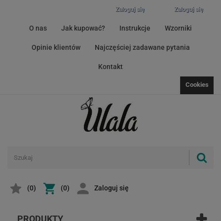
Zaloguj się
Zaloguj się
O nas
Jak kupować?
Instrukcje
Wzorniki
Opinie klientów
Najczęściej zadawane pytania
Kontakt
Cookies
(
0
)
(0)
Zaloguj się
PRODUKTY