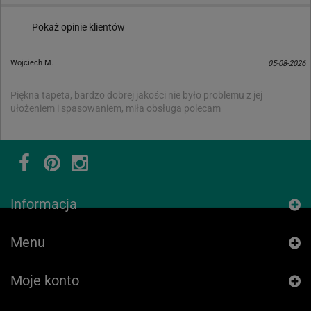
Pokaż opinie klientów
Wojciech M.
05-08-2026
Piękna tapeta, bardzo dobrej jakości nie było problemu z jej
ułożeniem i spasowaniem, miła obsługa polecam
Informacja
Menu
Moje konto