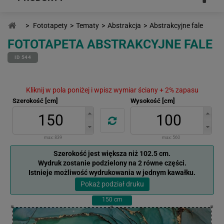
>
Fototapety
>
Tematy
>
Abstrakcja
>
Abstrakcyjne fale
FOTOTAPETA ABSTRAKCYJNE FALE
ID 544
Kliknij w pola poniżej i wpisz wymiar ściany + 2% zapasu
Szerokość [cm]
Wysokość [cm]
max:
839
max:
560
Szerokość jest większa niż 102.5 cm.
Wydruk zostanie podzielony na 2 równe części.
Istnieje możliwość wydrukowania w jednym kawałku.
Pokaż podział druku
150
cm