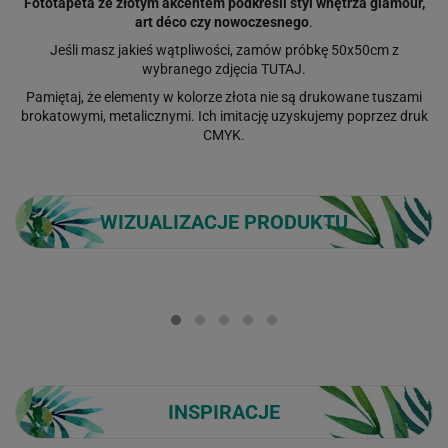
Fototapeta ze złotym akcentem podkreśli styl wnętrza glamour,
art déco czy nowoczesnego
.
Jeśli masz jakieś wątpliwości, zamów próbkę 50x50cm z
wybranego zdjęcia
TUTAJ
.
Pamiętaj, że elementy w kolorze złota nie są drukowane tuszami
brokatowymi, metalicznymi. Ich imitację uzyskujemy poprzez druk
CMYK.
WIZUALIZACJE PRODUKTU
Loading...
INSPIRACJE