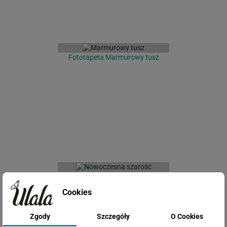
Fototapeta Marmurowy tusz
Fototapeta Nowoczesna szarość
Cookies
Zgody
Szczegóły
O Cookies