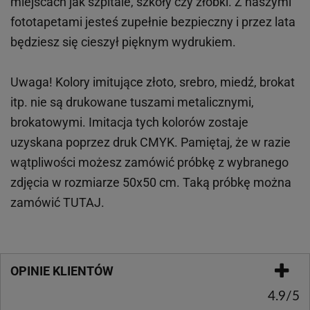
miejscach
jak
szpitale, szkoły czy żłobki.
Z naszymi
fototapetami jesteś zupełnie bezpieczny i przez lata
będziesz się cieszył pięknym wydrukiem.
Uwaga! Kolory imitujące złoto, srebro, miedź, brokat
itp.
nie są drukowane tuszami metalicznymi,
brokatowymi. Imitacja tych kolorów zostaje
uzyskana poprzez druk CMYK. Pamiętaj, że w
razie
wątpliwości możesz zamówić próbkę z wybranego
zdjęcia w rozmiarze 50x50 cm. Taką próbkę można
zamówić
TUTAJ
.
OPINIE KLIENTÓW
4.9/5