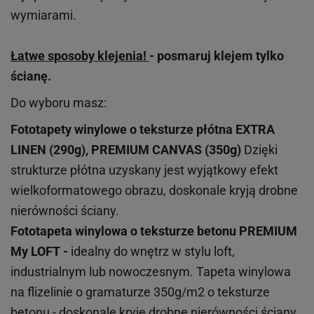
wymiarami.
Łatwe sposoby klejenia!
- posmaruj klejem tylko
ścianę.
Do wyboru masz:
Fototapety winylowe o
teksturze
płótna EXTRA
LINEN (290g), PREMIUM CANVAS (350g)
Dzięki
strukturze płótna uzyskany jest wyjątkowy efekt
wielkoformatowego obrazu, doskonale kryją drobne
nierówności ściany.
Fototapeta winylowa o
teksturze
betonu PREMIUM
My LOFT -
idealny do wnętrz w stylu loft,
industrialnym lub nowoczesnym. Tapeta winylowa
na flizelinie o gramaturze 350g/m2 o teksturze
betonu - doskonale kryje drobne nierówności ściany.