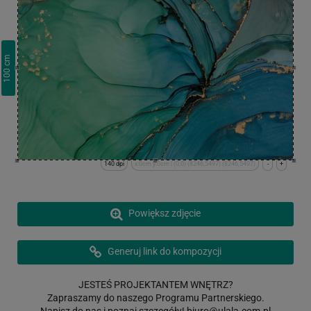
cm
100
140 dpi
x:0cm y:0cm | (0,0) (8246,5497) (8246,5497)
-
+
Powiększ zdjęcie
Generuj link do kompozycji
JESTEŚ PROJEKTANTEM WNĘTRZ?
Zapraszamy do naszego Programu Partnerskiego.
Napisz do nas i poznaj szczegóły!
biuro@ulala.com.pl