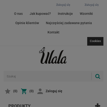
Zaloguj się
Zaloguj się
O nas
Jak kupować?
Instrukcje
Wzorniki
Opinie klientów
Najczęściej zadawane pytania
Kontakt
Cookies
(
0
)
(0)
Zaloguj się
PRODUKTY