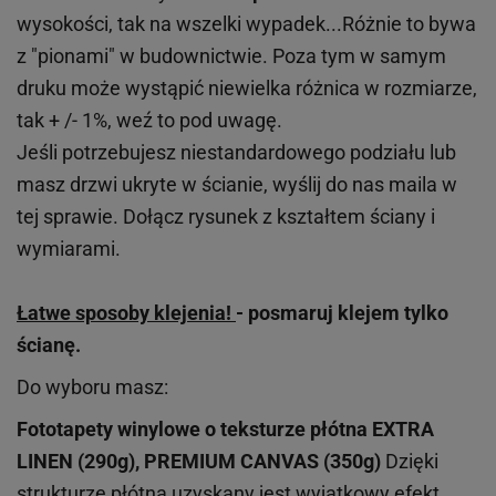
wysokości, tak na wszelki wypadek...Różnie to bywa
z "pionami" w budownictwie. Poza tym w samym
druku może wystąpić niewielka różnica w rozmiarze,
tak + /- 1%, weź to pod uwagę.
Jeśli potrzebujesz niestandardowego podziału lub
masz drzwi ukryte w ścianie, wyślij do nas maila w
tej sprawie. Dołącz rysunek z kształtem ściany i
wymiarami.
Łatwe sposoby klejenia!
- posmaruj klejem tylko
ścianę.
Do wyboru masz:
Fototapety winylowe o
teksturze
płótna EXTRA
LINEN (290g), PREMIUM CANVAS (350g)
Dzięki
strukturze płótna uzyskany jest wyjątkowy efekt