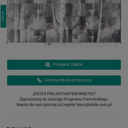
cm
100
71 dpi
x:0cm y:0cm | (0,0) (5987,2759) (5987,2759)
-
+
Powiększ zdjęcie
Generuj link do kompozycji
JESTEŚ PROJEKTANTEM WNĘTRZ?
Zapraszamy do naszego Programu Partnerskiego.
Napisz do nas i poznaj szczegóły!
biuro@ulala.com.pl