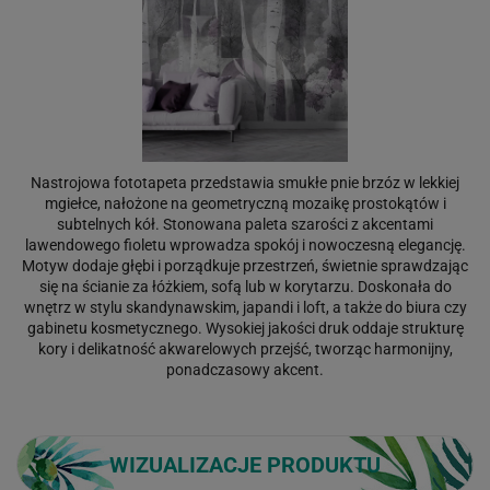
Nastrojowa fototapeta przedstawia smukłe pnie brzóz w lekkiej
mgiełce, nałożone na geometryczną mozaikę prostokątów i
subtelnych kół. Stonowana paleta szarości z akcentami
lawendowego fioletu wprowadza spokój i nowoczesną elegancję.
Motyw dodaje głębi i porządkuje przestrzeń, świetnie sprawdzając
się na ścianie za łóżkiem, sofą lub w korytarzu. Doskonała do
wnętrz w stylu skandynawskim, japandi i loft, a także do biura czy
gabinetu kosmetycznego. Wysokiej jakości druk oddaje strukturę
kory i delikatność akwarelowych przejść, tworząc harmonijny,
ponadczasowy akcent.
WIZUALIZACJE PRODUKTU