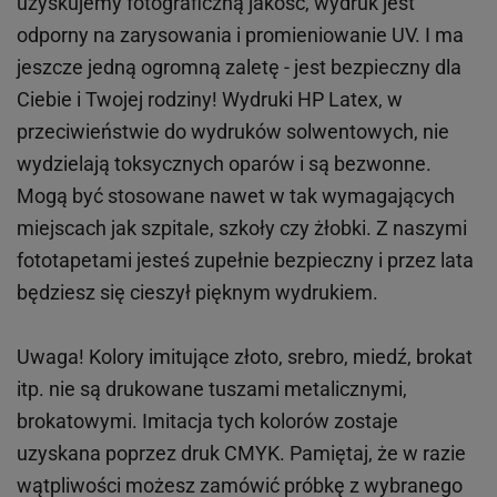
uzyskujemy fotograficzną jakość, wydruk jest
odporny na zarysowania i promieniowanie UV. I ma
jeszcze jedną ogromną zaletę - jest bezpieczny dla
Ciebie i Twojej rodziny!
Wydruki HP
Latex
, w
przeciwieństwie do wydruków
solwentowych
, nie
wydzielają toksycznych oparów i są bezwonne.
Mogą być stosowane nawet w tak wymagających
miejscach
jak
szpitale, szkoły czy żłobki.
Z naszymi
fototapetami jesteś zupełnie bezpieczny i przez lata
będziesz się cieszył pięknym wydrukiem.
Uwaga! Kolory imitujące złoto, srebro, miedź, brokat
itp.
nie są drukowane tuszami metalicznymi,
brokatowymi. Imitacja tych kolorów zostaje
uzyskana poprzez druk CMYK. Pamiętaj, że w
razie
wątpliwości możesz zamówić próbkę z wybranego