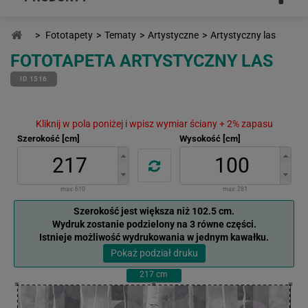
>
Fototapety
>
Tematy
>
Artystyczne
>
Artystyczny las
FOTOTAPETA ARTYSTYCZNY LAS
ID 1516
Kliknij w pola poniżej i wpisz wymiar ściany + 2% zapasu
Szerokość [cm]
Wysokość [cm]
max:
610
max:
281
Szerokość jest większa niż 102.5 cm.
Wydruk zostanie podzielony na 3 równe części.
Istnieje możliwość wydrukowania w jednym kawałku.
Pokaż podział druku
217
cm