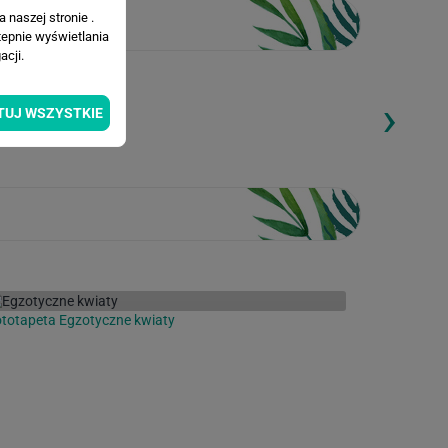
 naszej stronie .
tepnie wyświetlania
cji.
›
ding...
Loading...
TUJ WSZYSTKIE
totapeta Egzotyczne kwiaty