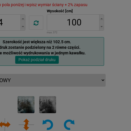
 w pola poniżej i wpisz wymiar ściany + 2% zapasu
Wysokość [cm]
max:
372
Szerokość jest większa niż 102.5 cm.
ruk zostanie podzielony na 2 równe części.
je możliwość wydrukowania w jednym kawałku.
Pokaż podział druku