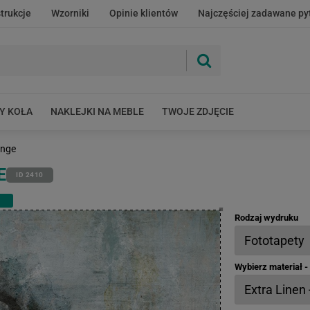
strukcje
Wzorniki
Opinie klientów
Najczęściej zadawane py
Y KOŁA
NAKLEJKI NA MEBLE
TWOJE ZDJĘCIE
unge
E
ID 2410
Rodzaj wydruku
Wybierz materiał 