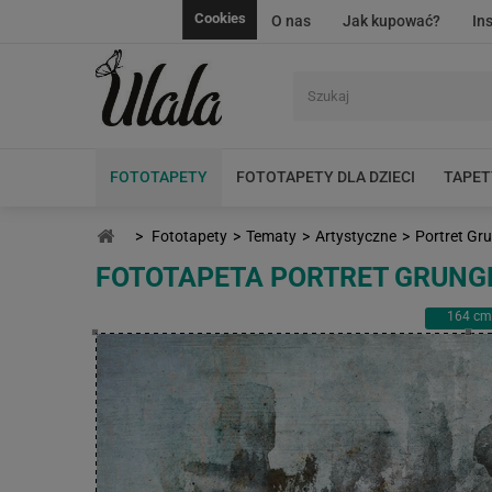
Cookies
O nas
Jak kupować?
In
FOTOTAPETY
FOTOTAPETY DLA DZIECI
TAPET
>
Fototapety
>
Tematy
>
Artystyczne
>
Portret Gr
FOTOTAPETA PORTRET GRUNG
164
cm