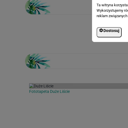
Ta witryna korzyst
Wykorzystujemy równ
reklam związanych 
Dostosuj
Loading...
Fototapeta Duże Liście