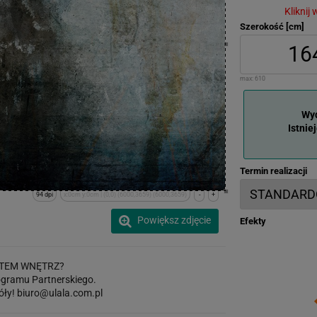
Kliknij
Szerokość [cm]
max:
610
Wyd
Istnie
Termin realizacji
94 dpi
x:0cm y:0cm | (0,0) (6000,3659) (6000,3659)
-
+
Powiększ zdjęcie
Efekty
TEM WNĘTRZ?
gramu Partnerskiego.
óły!
biuro@ulala.com.pl