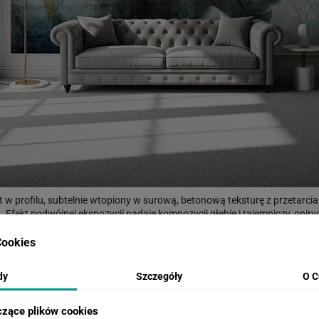
 w profilu, subtelnie wtopiony w surową, betonową teksturę z przetarcia
 Efekt podwójnej ekspozycji nadaje kompozycji głębię i tajemniczy, oniryc
 W sypialni wprowadzi wyciszenie i intymny nastrój galerii sztuki, a w b
cki punkt skupienia bez wizualnego przesytu. Świetnie komponuje się z c
ookies
druk na matowym materiale zapewnia głębię kolorów i nieodblaskowe wyk
ątpliwości?
TUTAJ
możesz zamówić próbkę w rozmiarze 50x50cm z wybr
dy
Szczegóły
O C
czące plików cookies