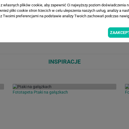
a z własnych plików cookie, aby zapewnić Ci najwyższy poziom doświadczenia na
WIZUALIZACJE PRODUKTU
ież pliki cookie stron trzecich w celu ulepszenia naszych usług, analizy a nas
z Twoimi preferencjami na podstawie analizy Twoich zachowań podczas nawiga
Loading...
Loa
ZAAKCEP
INSPIRACJE
Fototapeta Ptaki na gałązkach
Fo