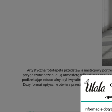
Artystyczna fototapeta przedstawia nastrojowy portret
przygaszone beże budują atmosferę refleksji oraz spokoju.
podkreślając industrialny styl i wyrafinowany minimalizm.
Duży format optycznie otwiera przestrzeń, tworząc elegan
C
jakości 
Masz jakieś w
Zgo
Informacje doty