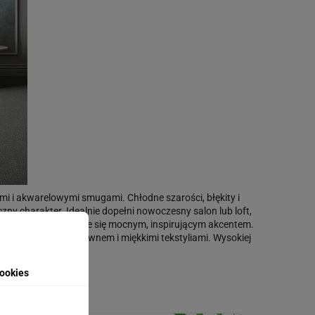
mi i akwarelowymi smugami. Chłodne szarości, błękity i
zny charakter. Idealnie dopełni nowoczesny salon lub loft,
iurze kreatywnym stanie się mocnym, inspirującym akcentem.
zernią, metalem, drewnem i miękkimi tekstyliami. Wysokiej
ończenie.
anego zdjęcia.
ookies