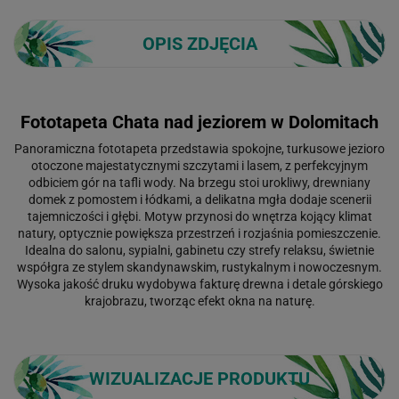
OPIS ZDJĘCIA
Fototapeta Chata nad jeziorem w Dolomitach
Panoramiczna fototapeta przedstawia spokojne, turkusowe jezioro
otoczone majestatycznymi szczytami i lasem, z perfekcyjnym
odbiciem gór na tafli wody. Na brzegu stoi urokliwy, drewniany
domek z pomostem i łódkami, a delikatna mgła dodaje scenerii
tajemniczości i głębi. Motyw przynosi do wnętrza kojący klimat
natury, optycznie powiększa przestrzeń i rozjaśnia pomieszczenie.
Idealna do salonu, sypialni, gabinetu czy strefy relaksu, świetnie
współgra ze stylem skandynawskim, rustykalnym i nowoczesnym.
Wysoka jakość druku wydobywa fakturę drewna i detale górskiego
krajobrazu, tworząc efekt okna na naturę.
WIZUALIZACJE PRODUKTU