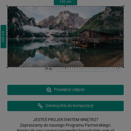
190
cm
cm
100
86 dpi
x:0cm y:0cm | (0,0) (6485,3413) (6485,3413)
-
+
Powiększ zdjęcie
Generuj link do kompozycji
JESTEŚ PROJEKTANTEM WNĘTRZ?
Zapraszamy do naszego Programu Partnerskiego.
Napisz do nas i poznaj szczegóły!
biuro@ulala.com.pl