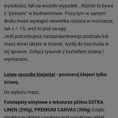
wysokości, tak na wszelki wypadek...Różnie to bywa
z "pionami" w budownictwie. Poza tym w samym
druku może wystąpić niewielka różnica w rozmiarze,
tak + /- 1%, weź to pod uwagę.
Jeśli potrzebujesz niestandardowego podziału lub
masz drzwi ukryte w ścianie, wyślij do nas maila w
tej sprawie. Dołącz rysunek z kształtem ściany i
wymiarami.
Łatwe sposoby klejenia!
- posmaruj klejem tylko
ścianę.
Do wyboru masz:
Fototapety winylowe o
teksturze
płótna EXTRA
LINEN (290g), PREMIUM CANVAS (350g)
Dzięki
strukturze płótna uzyskany jest wyjątkowy efekt