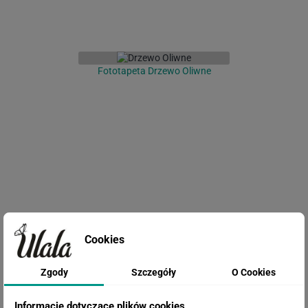
Fototapeta Drzewo Oliwne
Fototapeta Wodospady Krka
Cookies
Zgody
Szczegóły
O Cookies
Informacje dotyczące plików cookies