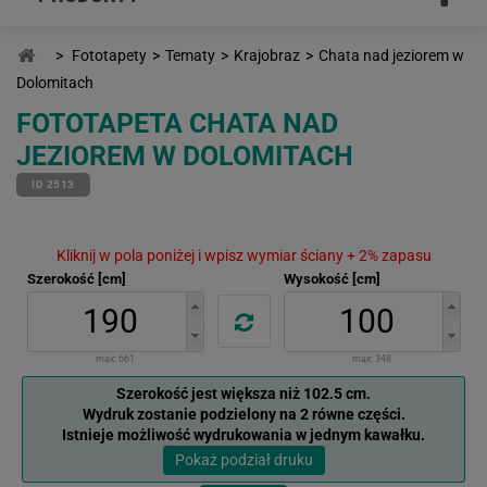
>
Fototapety
>
Tematy
>
Krajobraz
>
Chata nad jeziorem w
Dolomitach
FOTOTAPETA CHATA NAD
JEZIOREM W DOLOMITACH
ID 2513
Kliknij w pola poniżej i wpisz wymiar ściany + 2% zapasu
Szerokość [cm]
Wysokość [cm]
max:
661
max:
348
Szerokość jest większa niż 102.5 cm.
Wydruk zostanie podzielony na 2 równe części.
Istnieje możliwość wydrukowania w jednym kawałku.
Pokaż podział druku