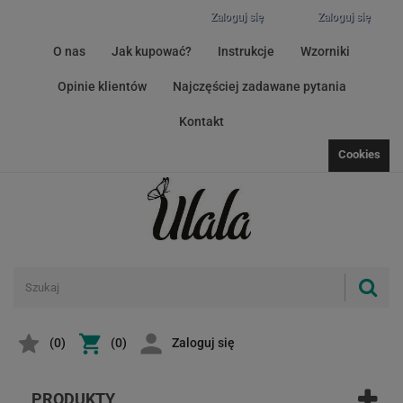
Zaloguj się
Zaloguj się
O nas
Jak kupować?
Instrukcje
Wzorniki
Opinie klientów
Najczęściej zadawane pytania
Kontakt
Cookies
(
0
)
(0)
Zaloguj się
PRODUKTY