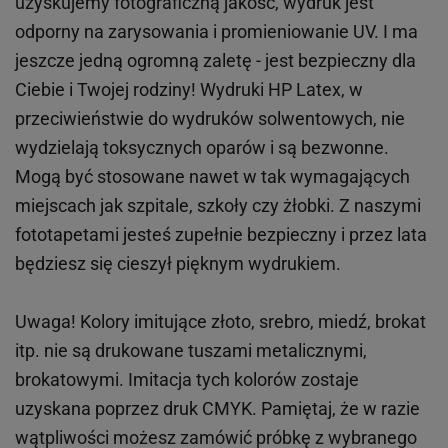
uzyskujemy fotograficzną jakość, wydruk jest
odporny na zarysowania i promieniowanie UV. I ma
jeszcze jedną ogromną zaletę - jest bezpieczny dla
Ciebie i Twojej rodziny!
Wydruki HP
Latex
, w
przeciwieństwie do wydruków
solwentowych
, nie
wydzielają toksycznych oparów i są bezwonne.
Mogą być stosowane nawet w tak wymagających
miejscach
jak
szpitale, szkoły czy żłobki.
Z naszymi
fototapetami jesteś zupełnie bezpieczny i przez lata
będziesz się cieszył pięknym wydrukiem.
Uwaga! Kolory imitujące złoto, srebro, miedź, brokat
itp.
nie są drukowane tuszami metalicznymi,
brokatowymi. Imitacja tych kolorów zostaje
uzyskana poprzez druk CMYK. Pamiętaj, że w
razie
wątpliwości możesz zamówić próbkę z wybranego