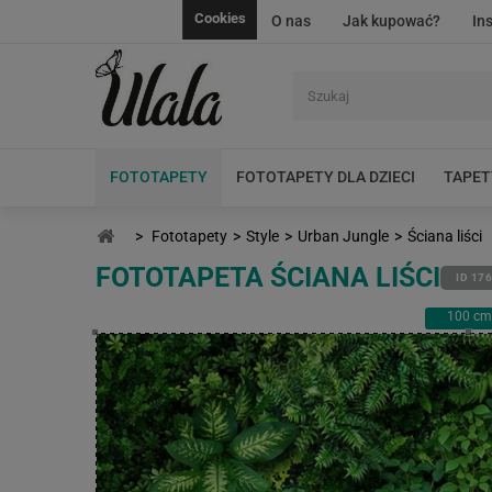
Cookies
O nas
Jak kupować?
In
FOTOTAPETY
FOTOTAPETY DLA DZIECI
TAPET
>
Fototapety
>
Style
>
Urban Jungle
>
Ściana liści
FOTOTAPETA ŚCIANA LIŚCI
ID 17
100
cm