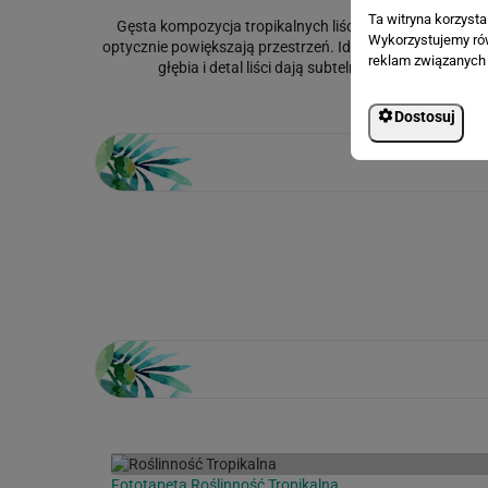
Ta witryna korzyst
Gęsta kompozycja tropikalnych liści, pnączy i paproci t
Wykorzystujemy równ
optycznie powiększają przestrzeń. Idealna do salonu, syp
reklam związanych 
głębia i detal liści dają subtelny efekt 3D, któr
Dostosuj
Loading...
Fototapeta Roślinność Tropikalna