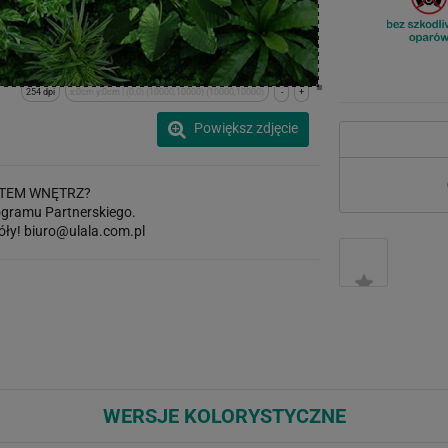
254 dpi
x:0cm y:0cm | (0,0) (10000,10000) (10000,10000)
-
+
Powiększ zdjęcie
TEM WNĘTRZ?
gramu Partnerskiego.
óły!
biuro@ulala.com.pl
WERSJE KOLORYSTYCZNE