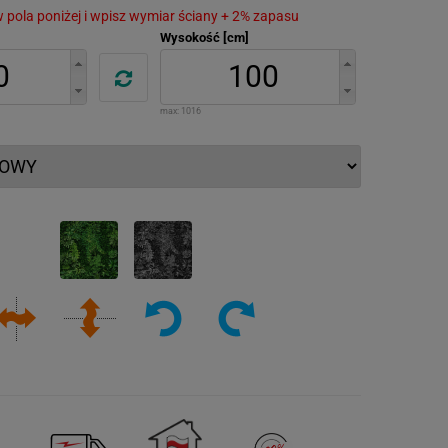
 w pola poniżej i wpisz wymiar ściany + 2% zapasu
Wysokość [cm]
max:
1016