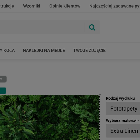
strukcje
Wzorniki
Opinie klientów
Najczęściej zadawane py
Y KOŁA
NAKLEJKI NA MEBLE
TWOJE ZDJĘCIE
69
Rodzaj wydruku
Wybierz materiał 