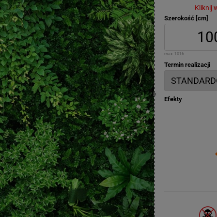
Kliknij
Szerokość [cm]
max:
1016
Termin realizacji
Efekty