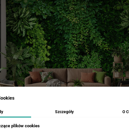
ookies
dy
Szczegóły
O C
czące plików cookies