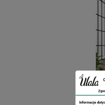
C
Zgo
Informacje doty