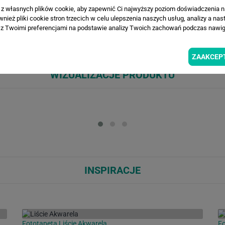
a z własnych plików cookie, aby zapewnić Ci najwyższy poziom doświadczenia na
worzy na tej fototapecie efekt naturalnej, żywej ściany. Soczyste odcienie
ież pliki cookie stron trzecich w celu ulepszenia naszych usług, analizy a nas
ialni, domowego biura, gabinetu spa czy restauracji, pięknie dopełnia sty
z Twoimi preferencjami na podstawie analizy Twoich zachowań podczas nawiga
y natychmiast odmienia jednolitą ścianę. Łatwa w montażu i pielęgnacji, po
ZAAKCEP
WIZUALIZACJE PRODUKTU
Loading...
Loa
INSPIRACJE
Fototapeta Liście Akwarela
Fo