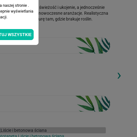
 naszej stronie .
 zieleni wprowadzają świeżość i ukojenie, a jednocześnie
tepnie wyświetlania
l boho, urban jungle i nowoczesne aranżacje. Realistyczna
cji.
zwala wprowadzić naturę tam, gdzie brakuje roślin.
TUJ WSZYSTKIE
›
ding...
Loading...
totapeta Liście i betonowa ściana