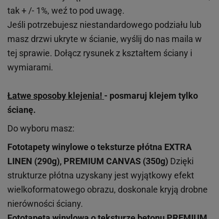
tak + /- 1%, weź to pod uwagę.
Jeśli potrzebujesz niestandardowego podziału lub
masz drzwi ukryte w ścianie, wyślij do nas maila w
tej sprawie. Dołącz rysunek z kształtem ściany i
wymiarami.
Łatwe sposoby klejenia!
- posmaruj klejem tylko
ścianę.
Do wyboru masz:
Fototapety winylowe o
teksturze
płótna EXTRA
LINEN (290g), PREMIUM CANVAS (350g)
Dzięki
strukturze płótna uzyskany jest wyjątkowy efekt
wielkoformatowego obrazu, doskonale kryją drobne
nierówności ściany.
Fototapeta winylowa o
teksturze
betonu PREMIUM