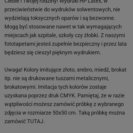
Ciebie i Twojej rodziny!
Wydruki HP
Latex
, w
przeciwieństwie do wydruków
solwentowych
, nie
wydzielają toksycznych oparów i są bezwonne.
Mogą być stosowane nawet w tak wymagających
miejscach
jak
szpitale, szkoły czy żłobki.
Z naszymi
fototapetami jesteś zupełnie bezpieczny i przez lata
będziesz się cieszył pięknym wydrukiem.
Uwaga! Kolory imitujące złoto, srebro, miedź, brokat
itp.
nie są drukowane tuszami metalicznymi,
brokatowymi. Imitacja tych kolorów zostaje
uzyskana poprzez druk CMYK. Pamiętaj, że w
razie
wątpliwości możesz zamówić próbkę z wybranego
zdjęcia w rozmiarze 50x50 cm. Taką próbkę można
zamówić
TUTAJ
.