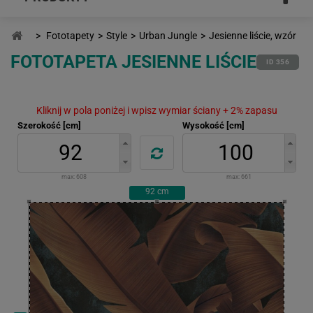
>
Fototapety
>
Style
>
Urban Jungle
>
Jesienne liście, wzór
FOTOTAPETA JESIENNE LIŚCIE
ID 356
Kliknij w pola poniżej i wpisz wymiar ściany + 2% zapasu
Szerokość [cm]
Wysokość [cm]
max:
608
max:
661
92
cm