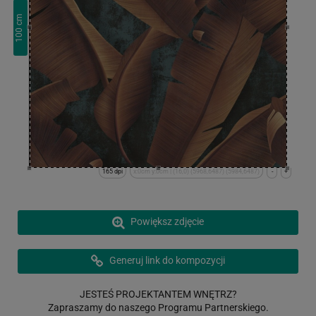
cm
100
165 dpi
x:0cm y:0cm | (16,0) (5968,6487) (5984,6487)
-
+
Powiększ zdjęcie
Generuj link do kompozycji
JESTEŚ PROJEKTANTEM WNĘTRZ?
Zapraszamy do naszego Programu Partnerskiego.