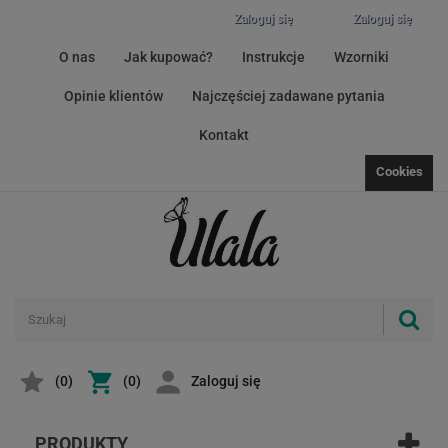
Zaloguj się
Zaloguj się
O nas
Jak kupować?
Instrukcje
Wzorniki
Opinie klientów
Najczęściej zadawane pytania
Kontakt
Cookies
(
0
)
(0)
Zaloguj się
PRODUKTY