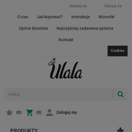
Zaloguj się
Zaloguj się
O nas
Jak kupować?
Instrukcje
Wzorniki
Opinie klientów
Najczęściej zadawane pytania
Kontakt
Cookies
(
0
)
(0)
Zaloguj się
PRODUKTY