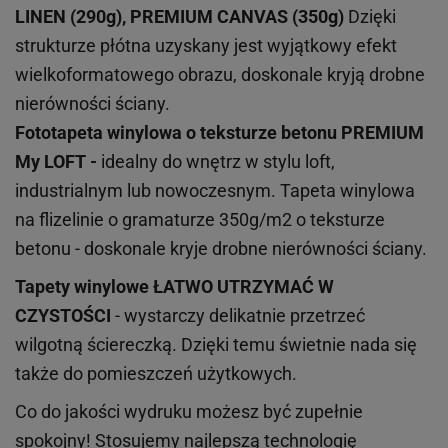
LINEN (290g), PREMIUM CANVAS (350g)
Dzięki
strukturze płótna uzyskany jest wyjątkowy efekt
wielkoformatowego obrazu, doskonale kryją drobne
nierówności ściany.
Fototapeta winylowa o
teksturze
betonu PREMIUM
My LOFT -
idealny do wnętrz w stylu loft,
industrialnym lub nowoczesnym. Tapeta winylowa
na flizelinie o gramaturze 350g/m2 o teksturze
betonu - doskonale kryje drobne nierówności ściany.
Tapety winylowe
ŁATWO UTRZYMAĆ W
CZYSTOŚCI
- wystarczy delikatnie przetrzeć
wilgotną ściereczką. Dzięki temu świetnie nada się
także do pomieszczeń użytkowych.
Co do jakości wydruku możesz być zupełnie
spokojny! Stosujemy najlepszą technologię