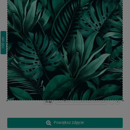
cm
100
76 dpi
x:0cm y:0cm | (0,0) (3000,3000) (3000,3000)
-
+
Powiększ zdjęcie