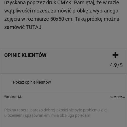
uzyskana poprzez druk CMYK. Pamiętaj, że w
razie
wątpliwości możesz zamówić próbkę z wybranego
zdjęcia w rozmiarze 50x50 cm. Taką próbkę można
zamówić
TUTAJ
.
OPINIE KLIENTÓW
4.9/5
Pokaż opinie klientów
Wojciech M.
05-08-2026
Piękna tapeta, bardzo dobrej jakości nie było problemu z jej
ułożeniem i spasowaniem, miła obsługa polecam