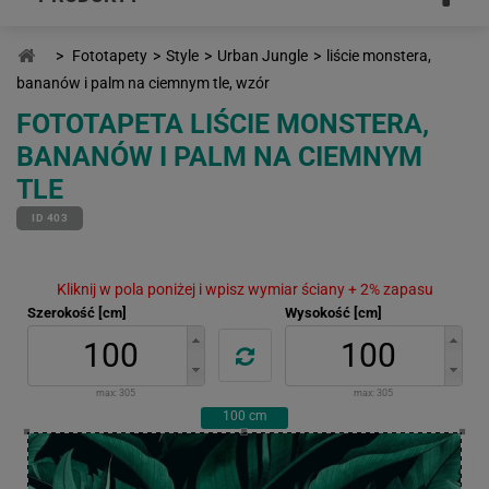
>
Fototapety
>
Style
>
Urban Jungle
>
liście monstera,
bananów i palm na ciemnym tle, wzór
FOTOTAPETA LIŚCIE MONSTERA,
BANANÓW I PALM NA CIEMNYM
TLE
ID 403
Kliknij w pola poniżej i wpisz wymiar ściany + 2% zapasu
Szerokość [cm]
Wysokość [cm]
max:
305
max:
305
100
cm