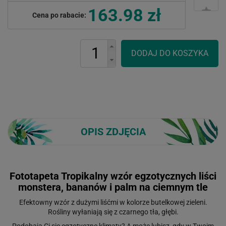
163.98 zł
Cena po rabacie:
OPIS ZDJĘCIA
Fototapeta Tropikalny wzór egzotycznych liści
monstera, bananów i palm na ciemnym tle
Efektowny wzór z dużymi liśćmi w kolorze butelkowej zieleni.
Rośliny wyłaniają się z czarnego tła, głębi.
Podobają Ci się egzotyczne klimaty? A może lubisz, gdy w Twoim