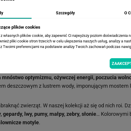
i. Pięknie zaprezentuje się w sąsiedztwie białego, szar
dy
Szczegóły
O C
lorami, a uzyskasz fascynujący efekt!
czące plików cookies
a z własnych plików cookie, aby zapewnić Ci najwyższy poziom doświadczenia na
h
jej
odcieniach
. Seledynowy, szmaragdowy, trawiasty, zi
ież pliki cookie stron trzecich w celu ulepszenia naszych usług, analizy a nas
ją.
z Twoimi preferencjami na podstawie analizy Twoich zachowań podczas nawiga
 właśnie one tutaj królują. Na fototapecie w stylu urban ju
ZAAKCEP
ą pełne dzikich tropików, które mogą stanowić
soczyste,
a mnóstwo optymizmu, ożywczej energii, poczucia woln
lasem deszczowym z lustrem wody, imponującym mostem l
raknąć zwierząt. W naszej kolekcji aż się od nich roi. D
, gepardy, lwy, pumy, małpy, zebry, słonie
… Kolorowymi 
malownicze motyle
.