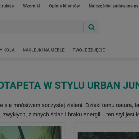
strukcje
Wzorniki
Opinie klientów
Najczęściej zadawane py
Y KOŁA
NAKLEJKI NA MEBLE
TWOJE ZDJĘCIE
OTAPETA W STYLU URBAN JU
e się mnóstwem soczystej zieleni. Dzięki temu natura, l
zwykłych, zimnych ścian i braku energii – ten styl jest i