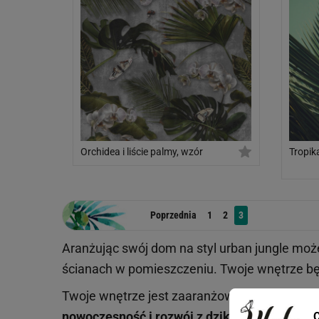
Orchidea i liście palmy, wzór
Tropik
vintag
Poprzednia
1
2
3
Aranżując swój dom na styl urban jungle moż
ścianach w pomieszczeniu. Twoje wnętrze bę
Twoje wnętrze jest zaaranżowane już w stylu
nowoczesność i rozwój z dziką naturą
.
C