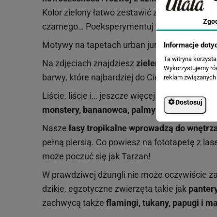
Kolor zielony łatwo zestawić z innymi barwam
Zgo
czarnego… Poeksperymentuj także z innymi ko
Motywy na tapetach urban jungle
Informacje doty
Ta witryna korzyst
Na zdjęciach znajdziesz
zieleń we wszystkic
Wykorzystujemy równ
barwy, które najbardziej do Ciebie przemawia
reklam związanych 
Liście, liście i… jeszcze więcej liści! Tak, to
Dostosuj
monstery, bananowca, palmy
… Nasze wzory s
Nasze
lasy tropikalne wprowadzą do wnętrz
pełną piersią. Co powiesz na fototapetę z 
może poczuć się jak Tarzan!
W prawdziwej dżungli nie może oczywiście zab
dzikie, egzotyczne zwierzęta takie jak
pantery
zachwycą także
flamingi, tukany, papugi i 