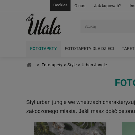
Cookies
O nas
Jak kupować?
In
FOTOTAPETY
FOTOTAPETY DLA DZIECI
TAPET
>
Fototapety
>
Style
>
Urban Jungle
FOT
Styl urban jungle we wnętrzach charakteryzuj
zatłoczonego miasta. Jeśli masz dość betonu, 