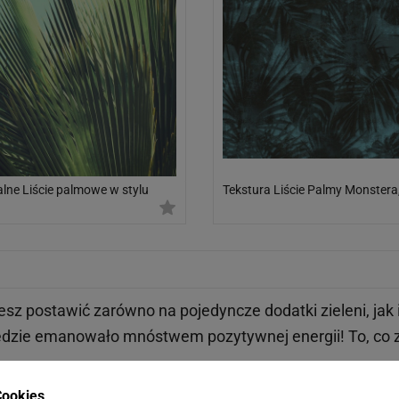
alne Liście palmowe w stylu
Tekstura Liście Palmy Monstera
e
esz postawić zarówno na pojedyncze dodatki zieleni, jak
dzie emanowało mnóstwem pozytywnej energii! To, co zy
 nowoczesnym? Idealnie! Urban jungle, czyli
miejska dż
ookies