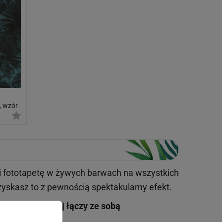
, wzór
 i fototapetę w żywych barwach na wszystkich
skasz to z pewnością spektakularny efekt.
ungla
najczęściej
łączy ze sobą