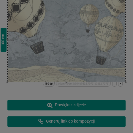
cm
100
180 dpi
x:0cm y:0cm | (0,0) (9832,7073) (9832,7073)
-
+
Powiększ zdjęcie
Generuj link do kompozycji