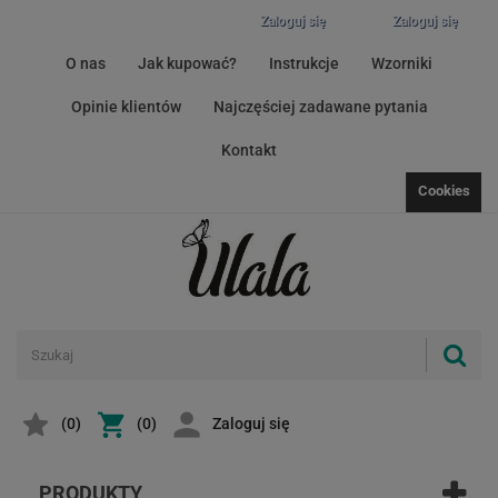
Zaloguj się
Zaloguj się
O nas
Jak kupować?
Instrukcje
Wzorniki
Opinie klientów
Najczęściej zadawane pytania
Kontakt
Cookies
(
0
)
(0)
Zaloguj się
PRODUKTY