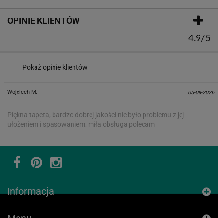
OPINIE KLIENTÓW
4.9/5
Pokaż opinie klientów
Wojciech M.
05-08-2026
Piękna tapeta, bardzo dobrej jakości nie było problemu z jej
ułożeniem i spasowaniem, miła obsługa polecam
Informacja
Menu