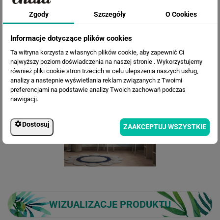
Interesujący wzór, który w stylowy sposób dopełni aranżację
Zgody
Szczegóły
O Cookies
wnętrza.
Fototapeta w duże balony sprawdzi się do pokoju dla
dziecka oraz nastolatka
.
Informacje dotyczące plików cookies
Jeśli masz jakieś wątpliwości, możesz zamówić próbkę z
Ta witryna korzysta z własnych plików cookie, aby zapewnić Ci
wybranego zdjęcia. Próbkę w rozmiarze 50x50cm zamówisz
najwyższy poziom doświadczenia na naszej stronie . Wykorzystujemy
TUTAJ
.
również pliki cookie stron trzecich w celu ulepszenia naszych usług,
analizy a nastepnie wyświetlania reklam związanych z Twoimi
preferencjami na podstawie analizy Twoich zachowań podczas
nawigacji.
Dostosuj
ZAAKCEPTUJ WSZYSTKIE
WIZUALIZACJE PRODUKTU