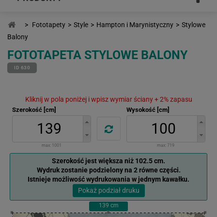
>
Fototapety
>
Style
>
Hampton i Marynistyczny
>
Stylowe
Balony
FOTOTAPETA STYLOWE BALONY
ID 630
Kliknij w pola poniżej i wpisz wymiar ściany + 2% zapasu
Szerokość [cm]
Wysokość [cm]
max:
1001
max:
719
Szerokość jest większa niż 102.5 cm.
Wydruk zostanie podzielony na 2 równe części.
Istnieje możliwość wydrukowania w jednym kawałku.
Pokaż podział druku
139
cm