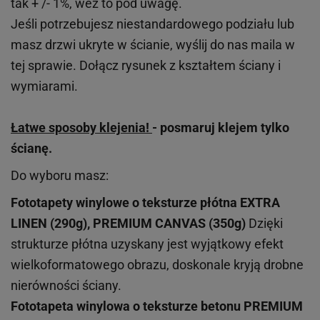
tak + /- 1%, weź to pod uwagę.
Jeśli potrzebujesz niestandardowego podziału lub
masz drzwi ukryte w ścianie, wyślij do nas maila w
tej sprawie. Dołącz rysunek z kształtem ściany i
wymiarami.
Łatwe sposoby klejenia!
- posmaruj klejem tylko
ścianę.
Do wyboru masz:
Fototapety winylowe o
teksturze
płótna EXTRA
LINEN (290g), PREMIUM CANVAS (350g)
Dzięki
strukturze płótna uzyskany jest wyjątkowy efekt
wielkoformatowego obrazu, doskonale kryją drobne
nierówności ściany.
Fototapeta winylowa o
teksturze
betonu PREMIUM