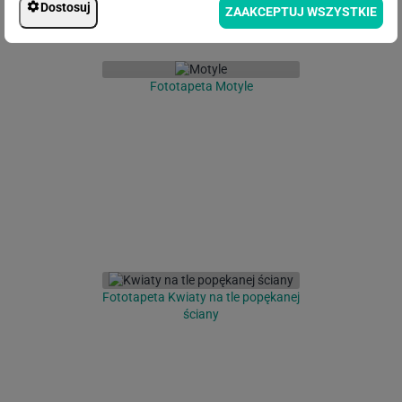
Dostosuj
ZAAKCEPTUJ WSZYSTKIE
Fototapeta Motyle
Fototapeta Kwiaty na tle popękanej
ściany