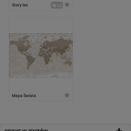
Stary las
x2
Mapa Świata