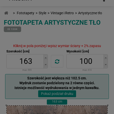
>
Fototapety
>
Style
>
Vintage i Retro
>
Artystyczne tło
FOTOTAPETA ARTYSTYCZNE TŁO
ID 1304
Kliknij w pola poniżej i wpisz wymiar ściany + 2% zapasu
Szerokość [cm]
Wysokość [cm]
max:
995
max:
610
Szerokość jest większa niż 102.5 cm.
Wydruk zostanie podzielony na 2 równe części.
Istnieje możliwość wydrukowania w jednym kawałku.
Pokaż podział druku
163
cm