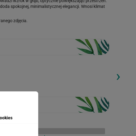
rowadzi wzrok w głąb, optycznie powiększając przestrzeń.
doda spokojnej, minimalistycznej elegancji. Wnosi klimat
anego zdjęcia.
›
ding...
Loading...
ookies