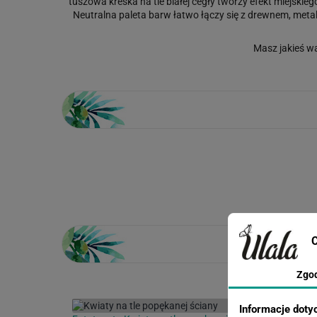
tuszowa kreska na tle białej cegły tworzy efekt miejski
Neutralna paleta barw łatwo łączy się z drewnem, metale
Masz jakieś w
Loading...
C
Zgo
Informacje doty