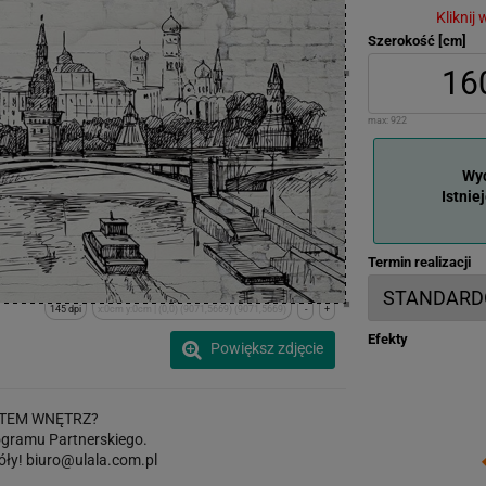
Kliknij
Szerokość [cm]
max:
922
Wyd
Istnie
Termin realizacji
145 dpi
x:0cm y:0cm | (0,0) (9071,5669) (9071,5669)
-
+
Efekty
Powiększ zdjęcie
TEM WNĘTRZ?
gramu Partnerskiego.
óły!
biuro@ulala.com.pl