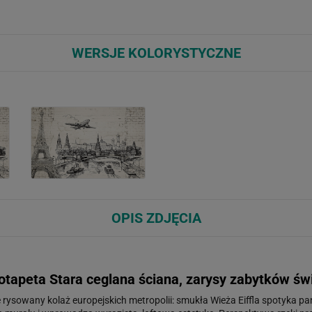
WERSJE KOLORYSTYCZNE
OPIS ZDJĘCIA
otapeta Stara ceglana ściana, zarysy zabytków św
 rysowany kolaż europejskich metropolii: smukła Wieża Eiffla spotyka p