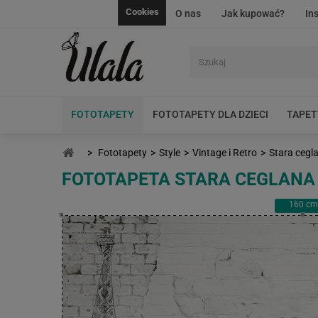
Cookies
O nas
Jak kupować?
In
FOTOTAPETY
FOTOTAPETY DLA DZIECI
TAPET
>
Fototapety
>
Style
>
Vintage i Retro
>
Stara cegl
FOTOTAPETA STARA CEGLANA 
160
cm