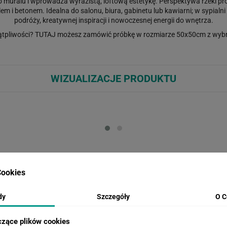
ego muralu i wprowadza wyrazistą, loftową estetykę. Perspektywa rzeki p
m i betonem. Idealna do salonu, biura, gabinetu lub kawiarni; w sypialni 
podróży, kreatywnej inspiracji i nowoczesnej energii do wnętrza.
ątpliwości?
TUTAJ
możesz zamówić próbkę w rozmiarze 50x50cm z wybr
WIZUALIZACJE PRODUKTU
Loading...
Loa
ookies
INSPIRACJE
dy
Szczegóły
O C
czące plików cookies