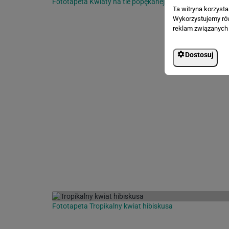
Fototapeta Kwiaty na tle popękanej ściany
Ta witryna korzyst
Wykorzystujemy równ
reklam związanych 
Dostosuj
Fototapeta Tropikalny kwiat hibiskusa