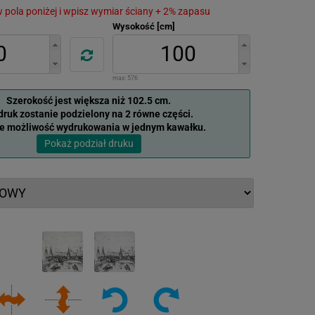
 w pola poniżej i wpisz wymiar ściany + 2% zapasu
Wysokość [cm]
max:
576
Szerokość jest większa niż 102.5 cm.
ruk zostanie podzielony na 2 równe części.
je możliwość wydrukowania w jednym kawałku.
Pokaż podział druku