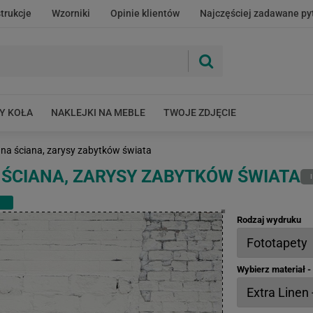
strukcje
Wzorniki
Opinie klientów
Najczęściej zadawane py
Y KOŁA
NAKLEJKI NA MEBLE
TWOJE ZDJĘCIE
ana ściana, zarysy zabytków świata
ŚCIANA, ZARYSY ZABYTKÓW ŚWIATA
Rodzaj wydruku
Wybierz materiał 