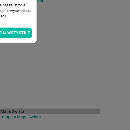
totapeta Kwiaty - mural
 naszej stronie .
tepnie wyświetlania
cji.
TUJ WSZYSTKIE
ototapeta Mapa Świata