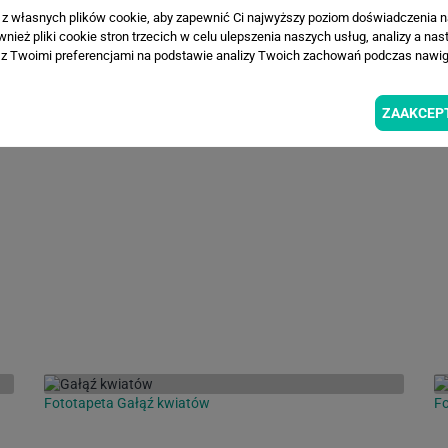
Fototapeta Pastelowe Róże
Fo
a z własnych plików cookie, aby zapewnić Ci najwyższy poziom doświadczenia na
ież pliki cookie stron trzecich w celu ulepszenia naszych usług, analizy a nas
z Twoimi preferencjami na podstawie analizy Twoich zachowań podczas nawiga
ZAAKCEP
Fototapeta Gałąź kwiatów
F