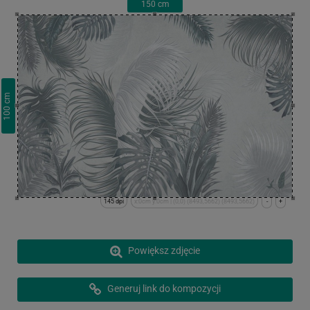
150
cm
cm
100
145 dpi
x:0cm y:0cm | (0,0) (8493,5662) (8493,5662)
-
+
Powiększ zdjęcie
Generuj link do kompozycji