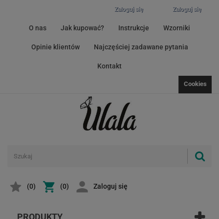
Zaloguj się
Zaloguj się
O nas
Jak kupować?
Instrukcje
Wzorniki
Opinie klientów
Najczęściej zadawane pytania
Kontakt
Cookies
(
0
)
(0)
Zaloguj się
PRODUKTY