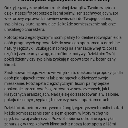
Odkryj egzotyczne piękno tropikalnej dżungli w Twoim wnętrzu
dzięki naszej fototapetzie z liśćmi palmy. Ten zachwycający wzór
wektorowy wprowadzi powiew świeżości do Twojego salonu,
sypialni czy biura, sprawiając, że każde pomieszczenie nabierze
unikalnego charakteru.
Fototapeta z egzotycznymi liśćmi palmy to idealne rozwiązanie dla
osób pragnących wprowadzić do swojego apartamentu odrobinę
natury i egzotyki. Szukając inspiracji na aranżację wnętrz, coraz
częściej zwracamy uwagę na roślinne motywy. Dzięki nim Twój
pokój dzienny czy sypialnia zyskają niepowtarzalny, botaniczny
klimat.
Zastosowanie tego wzoru we wnętrzu to doskonała propozycja dla
osób planujących remont lub pragnących odświeżyć swoje
mieszkanie. Fototapeta z egzotycznymi liśćmi palmy będzie
doskonale prezentować się zarówno w nowoczesnych, jak i
klasycznych aranżacjach. Nadaje się do zastosowania w salonie,
pokoju dziennym, sypialni, biurze czy nawet apartamentach.
Dzięki fototapetom z motywem dżungli, egzotycznych roślin i safari
każde pomieszczenie stanie się miejscem, w którym chętnie
spędzisz swój wolny czas. Pozwól sobie na odrobinę egzotyki i
zanurz się w tropikalnych klimatach z naszą fototapetą z liśćmi