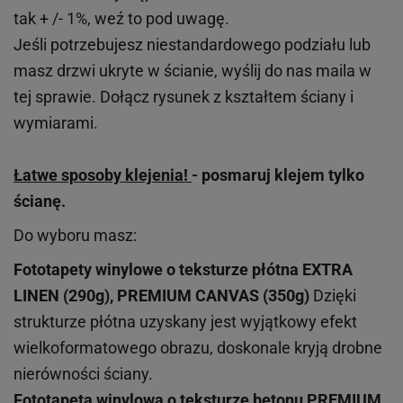
tak + /- 1%, weź to pod uwagę.
Jeśli potrzebujesz niestandardowego podziału lub
masz drzwi ukryte w ścianie, wyślij do nas maila w
tej sprawie. Dołącz rysunek z kształtem ściany i
wymiarami.
Łatwe sposoby klejenia!
- posmaruj klejem tylko
ścianę.
Do wyboru masz:
Fototapety winylowe o
teksturze
płótna EXTRA
LINEN (290g), PREMIUM CANVAS (350g)
Dzięki
strukturze płótna uzyskany jest wyjątkowy efekt
wielkoformatowego obrazu, doskonale kryją drobne
nierówności ściany.
Fototapeta winylowa o
teksturze
betonu PREMIUM