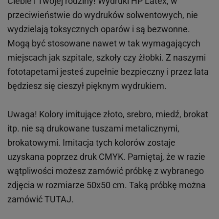
Ciebie i Twojej rodziny!
Wydruki HP
Latex
, w
przeciwieństwie do wydruków
solwentowych
, nie
wydzielają toksycznych oparów i są bezwonne.
Mogą być stosowane nawet w tak wymagających
miejscach
jak
szpitale, szkoły czy żłobki.
Z naszymi
fototapetami jesteś zupełnie bezpieczny i przez lata
będziesz się cieszył pięknym wydrukiem.
Uwaga! Kolory imitujące złoto, srebro, miedź, brokat
itp.
nie są drukowane tuszami metalicznymi,
brokatowymi. Imitacja tych kolorów zostaje
uzyskana poprzez druk CMYK. Pamiętaj, że w
razie
wątpliwości możesz zamówić próbkę z wybranego
zdjęcia w rozmiarze 50x50 cm. Taką próbkę można
zamówić
TUTAJ
.