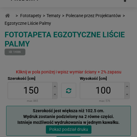
>
Fototapety
>
Tematy
>
Polecane przez Projektantów
>
Egzotyczne Liście Palmy
FOTOTAPETA EGZOTYCZNE LIŚCIE
PALMY
ID 1486
Kliknij w pola poniżej i wpisz wymiar ściany + 2% zapasu
Szerokość [cm]
Wysokość [cm]
max:
865
max:
576
Szerokość jest większa niż 102.5 cm.
Wydruk zostanie podzielony na 2 równe części.
Istnieje możliwość wydrukowania w jednym kawałku.
Pokaż podział druku