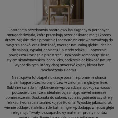
Fototapeta przedstawia nastrojowy las skąpany w porannych
smugach światła, które przenikają przez delikatną mgłę i korony
drzew. Miękkie, złote promienie i soczyste zielenie wprowadzają do
wnętrza spokój oraz świeżość, tworząc naturalną głębię. Idealna
do salonu, sypialni, gabinetu lub strefy relaksu – optycznie
powiększa i rozjaśnia przestrzeń. Doskonale komponuje się ze
stylem skandynawskim, boho i eko, podkreślając bliskość natury.
Wybór dla tych, którzy chcą stworzyć kojący klimat bez
wychodzenia z domu.
Nastrojowa fototapeta ukazuje poranne promienie słońca
przenikające przez korony drzew w zielonym, mglistym lesie.
Subtelne światło i miękkie cienie wprowadzają spokój, świeżość i
poczucie przestrzeni, idealnie rozjaśniając nawet mniejsze
pomieszczenia. Doskonała do salonu, sypialni, gabinetu czy strefy
relaksu, tworząc naturalne, kojące tło dnia. Wysokiej jakości druk
wiernie oddaje detale liści i delikatną mgiełkę, dodając wnętrzu głębi
i elegancji. Trwały, bezzapachowy materiał i prosty montaż
gwarantują długie, bezproblemowe użytkowanie.