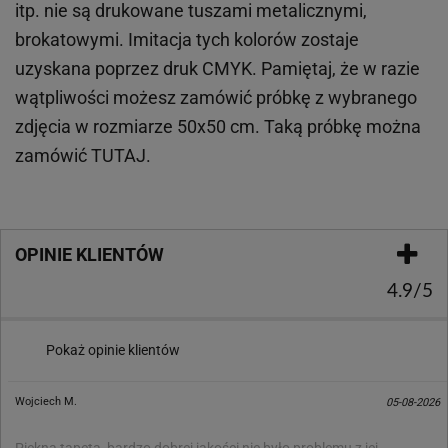
itp.
nie są drukowane tuszami metalicznymi,
brokatowymi. Imitacja tych kolorów zostaje
uzyskana poprzez druk CMYK. Pamiętaj, że w
razie
wątpliwości możesz zamówić próbkę z wybranego
zdjęcia w rozmiarze 50x50 cm. Taką próbkę można
zamówić
TUTAJ
.
OPINIE KLIENTÓW
4.9/5
Pokaż opinie klientów
Wojciech M.
05-08-2026
Piękna tapeta, bardzo dobrej jakości nie było problemu z jej