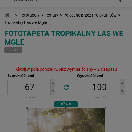
>
Fototapety
>
Tematy
>
Polecane przez Projektantów
>
Tropikalny Las we Mgle
FOTOTAPETA TROPIKALNY LAS WE
MGLE
ID 212
Kliknij w pola poniżej i wpisz wymiar ściany + 2% zapasu
Szerokość [cm]
Wysokość [cm]
max:
407
max:
610
67
cm