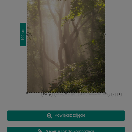
cm
100
152 dpi
x:0cm y:0cm | (0,15) (4000,5970) (4000,5985)
-
+
Powiększ zdjęcie
Generuj link do kompozycji