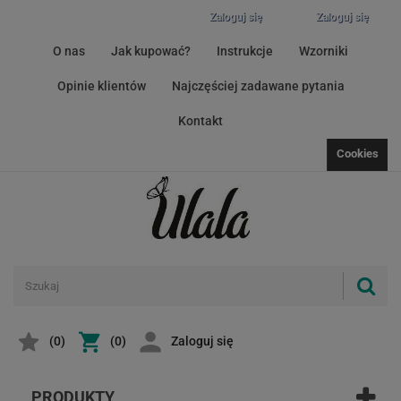
Zaloguj się
Zaloguj się
O nas
Jak kupować?
Instrukcje
Wzorniki
Opinie klientów
Najczęściej zadawane pytania
Kontakt
Cookies
(
0
)
(0)
Zaloguj się
PRODUKTY