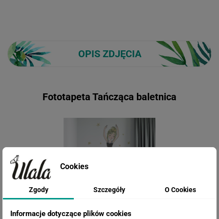
OPIS ZDJĘCIA
Fototapeta Tańcząca baletnica
Cookies
Zgody
Szczegóły
O Cookies
Informacje dotyczące plików cookies
Urocza fototapeta z delikatną ilustracją baleriny w ciemnoszarej