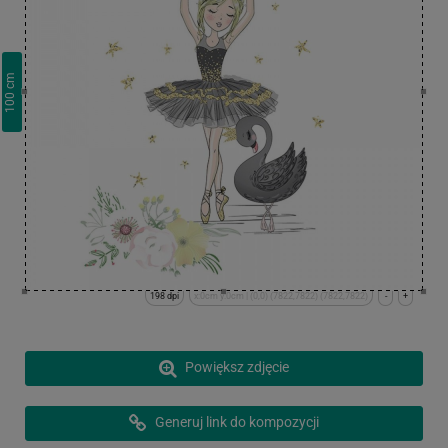
cm
100
198 dpi
x:0cm y:0cm | (0,0) (7822,7822) (7822,7822)
-
+
Powiększ zdjęcie
Generuj link do kompozycji