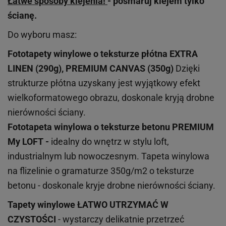
Łatwe sposoby klejenia!
- posmaruj klejem tylko
ścianę.
Do wyboru masz:
Fototapety winylowe o
teksturze
płótna EXTRA
LINEN (290g), PREMIUM CANVAS (350g)
Dzięki
strukturze płótna uzyskany jest wyjątkowy efekt
wielkoformatowego obrazu, doskonale kryją drobne
nierówności ściany.
Fototapeta winylowa o
teksturze
betonu PREMIUM
My LOFT -
idealny do wnętrz w stylu loft,
industrialnym lub nowoczesnym. Tapeta winylowa
na flizelinie o gramaturze 350g/m2 o teksturze
betonu - doskonale kryje drobne nierówności ściany.
Tapety winylowe
ŁATWO UTRZYMAĆ W
CZYSTOŚCI
- wystarczy delikatnie przetrzeć