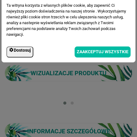
Ta witryna korzysta z własnych plików cookie, aby zapewnić Ci
tutu ze złotymi akcentami i towarzyszącym jej czarnym łabędziem.
najwyższy poziom doświadczenia na naszej stronie . Wykorzystujemy
Rozsypane gwiazdki i pastelowe kwiaty na jasnym tle dodają
również pliki cookie stron trzecich w celu ulepszenia naszych usług,
lekkości, tworząc bajkowy klimat i wrażenie większej przestrzeni.
analizy a nastepnie wyświetlania reklam związanych z Twoimi
Idealna do pokoju dziewczynki, kącika zabaw, przedszkola lub
preferencjami na podstawie analizy Twoich zachowań podczas
szkoły tańca, gdzie wprowadzi nutę elegancji i zachęci do marzeń.
nawigacji.
Doskonale komponuje się ze stylem skandynawskim, glamour i
pastelowymi dodatkami. Subtelna paleta barw sprawia, że
dekoracja nie przytłacza, a pięknie dopełnia aranżację.
Dostosuj
ZAAKCEPTUJ WSZYSTKIE
WIZUALIZACJE PRODUKTU
Loading...
INFORMACJE SZCZEGÓŁOWE