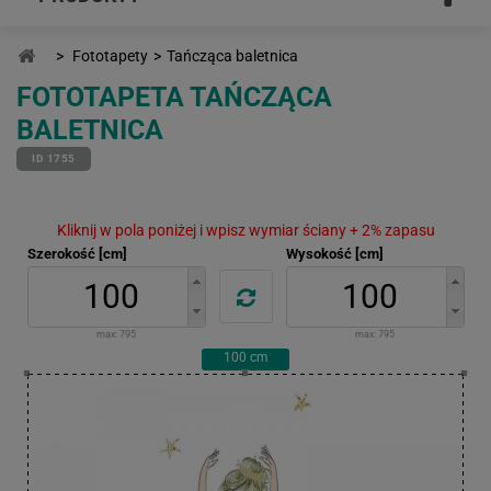
>
Fototapety
>
Tańcząca baletnica
FOTOTAPETA TAŃCZĄCA
BALETNICA
ID 1755
Kliknij w pola poniżej i wpisz wymiar ściany + 2% zapasu
Szerokość [cm]
Wysokość [cm]
max:
795
max:
795
100
cm