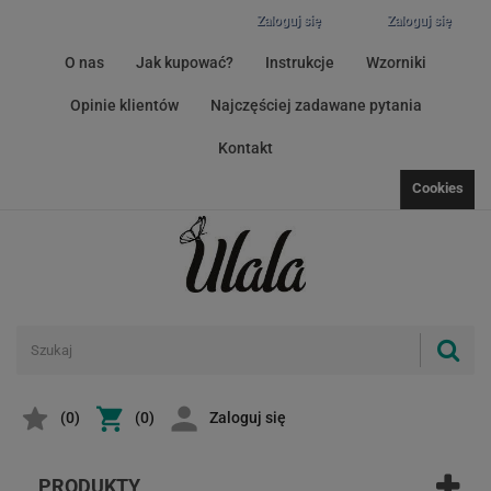
Zaloguj się
Zaloguj się
O nas
Jak kupować?
Instrukcje
Wzorniki
Opinie klientów
Najczęściej zadawane pytania
Kontakt
Cookies
(
0
)
(0)
Zaloguj się
PRODUKTY