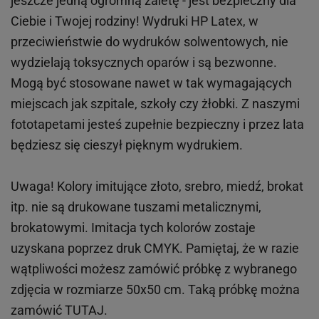
jeszcze jedną ogromną zaletę - jest bezpieczny dla
Ciebie i Twojej rodziny!
Wydruki HP
Latex
, w
przeciwieństwie do wydruków
solwentowych
, nie
wydzielają toksycznych oparów i są bezwonne.
Mogą być stosowane nawet w tak wymagających
miejscach
jak
szpitale, szkoły czy żłobki.
Z naszymi
fototapetami jesteś zupełnie bezpieczny i przez lata
będziesz się cieszył pięknym wydrukiem.
Uwaga! Kolory imitujące złoto, srebro, miedź, brokat
itp.
nie są drukowane tuszami metalicznymi,
brokatowymi. Imitacja tych kolorów zostaje
uzyskana poprzez druk CMYK. Pamiętaj, że w
razie
wątpliwości możesz zamówić próbkę z wybranego
zdjęcia w rozmiarze 50x50 cm. Taką próbkę można
zamówić
TUTAJ
.