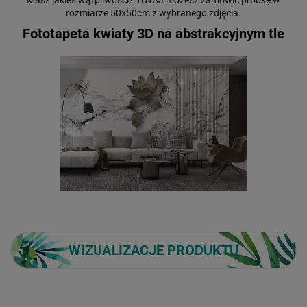
Masz jakieś wątpliwości?
TUTAJ
możesz zamówić próbkę w
rozmiarze 50x50cm z wybranego zdjęcia.
Fototapeta kwiaty 3D na abstrakcyjnym tle
WIZUALIZACJE PRODUKTU