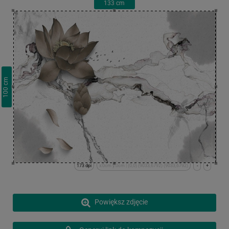
133
cm
cm
100
173 dpi
x:0cm y:0cm | (0,0) (9033,6792) (9033,6792)
-
+
Powiększ zdjęcie