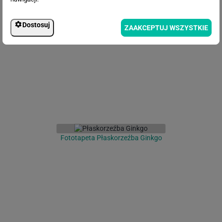
Fototapeta Złote Drzewo 3D
Dostosuj
ZAAKCEPTUJ WSZYSTKIE
Fototapeta Płaskorzeźba Ginkgo