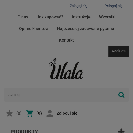
Zaloguj się
Zaloguj się
O nas
Jak kupować?
Instrukcje
Wzorniki
Opinie klientów
Najczęściej zadawane pytania
Kontakt
Cookies
(
0
)
(0)
Zaloguj się
PRODUKTY