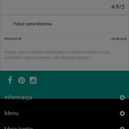
4.9/5
Pokaż opinie klientów
Wojciech M.
05-08-2026
Piękna tapeta, bardzo dobrej jakości nie było problemu z jej
ułożeniem i spasowaniem, miła obsługa polecam
Informacja
Menu
Moje konto