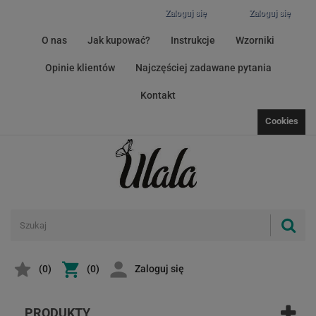
Zaloguj się
Zaloguj się
O nas
Jak kupować?
Instrukcje
Wzorniki
Opinie klientów
Najczęściej zadawane pytania
Kontakt
Cookies
(
0
)
(0)
Zaloguj się
PRODUKTY