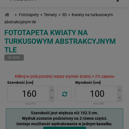
>
Fototapety
>
Tematy
>
3D
>
Kwiaty na turkusowym
abstrakcyjnym tle
FOTOTAPETA KWIATY NA
TURKUSOWYM ABSTRAKCYJNYM
TLE
ID 2496
Kliknij w pola poniżej i wpisz wymiar ściany + 2% zapasu
Szerokość [cm]
Wysokość [cm]
max:
813
max:
508
Szerokość jest większa niż 102.5 cm.
Wydruk zostanie podzielony na 2 równe części.
Istnieje możliwość wydrukowania w jednym kawałku.