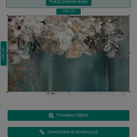
Pokaż podział druku
160
cm
cm
100
127 dpi
x:0cm y:0cm | (0,0) (8000,5000) (8000,5000)
-
+
Powiększ zdjęcie
Generuj link do kompozycji