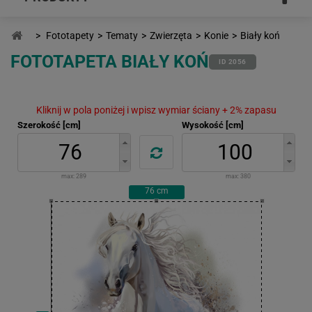
>
Fototapety
>
Tematy
>
Zwierzęta
>
Konie
>
Biały koń
FOTOTAPETA BIAŁY KOŃ
ID 2056
Kliknij w pola poniżej i wpisz wymiar ściany + 2% zapasu
Szerokość [cm]
Wysokość [cm]
max:
289
max:
380
76
cm