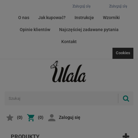
Zaloguj się
Zaloguj się
O nas
Jak kupować?
Instrukcje
Wzorniki
Opinie klientów
Najczęściej zadawane pytania
Kontakt
Cookies
(
0
)
(0)
Zaloguj się
PRODUKTY