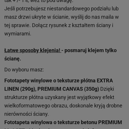
tak + /- 1%, weź to pod uwagę.
Jeśli potrzebujesz niestandardowego podziału lub
masz drzwi ukryte w ścianie, wyślij do nas maila w
tej sprawie. Dołącz rysunek z kształtem ściany i
wymiarami.
Łatwe sposoby klejenia!
- posmaruj klejem tylko
ścianę.
Do wyboru masz:
Fototapety winylowe o
teksturze
płótna EXTRA
LINEN (290g), PREMIUM CANVAS (350g)
Dzięki
strukturze płótna uzyskany jest wyjątkowy efekt
wielkoformatowego obrazu, doskonale kryją drobne
nierówności ściany.
Fototapeta winylowa o
teksturze
betonu PREMIUM