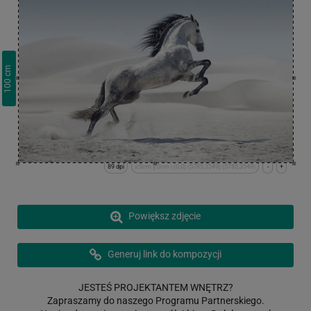
cm
100
89 dpi
x:0cm y:0cm | (0,0) (5785,3549) (5785,3549)
-
+
Powiększ zdjęcie
Generuj link do kompozycji
JESTEŚ PROJEKTANTEM WNĘTRZ?
Zapraszamy do naszego Programu Partnerskiego.