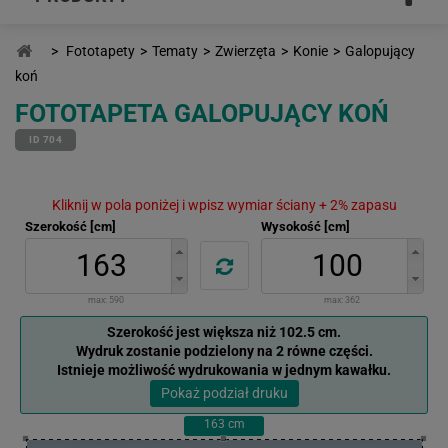
>
Fototapety
>
Tematy
>
Zwierzęta
>
Konie
>
Galopujący
koń
FOTOTAPETA GALOPUJĄCY KOŃ
ID 704
Kliknij w pola poniżej i wpisz wymiar ściany + 2% zapasu
Szerokość [cm]
Wysokość [cm]
max:
590
max:
362
Szerokość jest większa niż 102.5 cm.
Wydruk zostanie podzielony na 2 równe części.
Istnieje możliwość wydrukowania w jednym kawałku.
Pokaż podział druku
163
cm