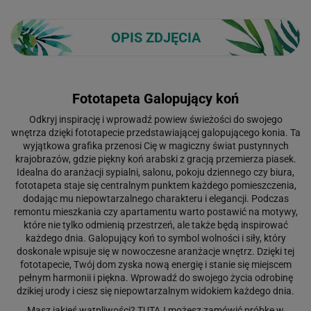
OPIS ZDJĘCIA
Fototapeta Galopujący koń
Odkryj inspirację i wprowadź powiew świeżości do swojego
wnętrza dzięki fototapecie przedstawiającej galopującego konia. Ta
wyjątkowa grafika przenosi Cię w magiczny świat pustynnych
krajobrazów, gdzie piękny koń arabski z gracją przemierza piasek.
Idealna do aranżacji sypialni, salonu, pokoju dziennego czy biura,
fototapeta staje się centralnym punktem każdego pomieszczenia,
dodając mu niepowtarzalnego charakteru i elegancji. Podczas
remontu mieszkania czy apartamentu warto postawić na motywy,
które nie tylko odmienią przestrzeń, ale także będą inspirować
każdego dnia. Galopujący koń to symbol wolności i siły, który
doskonale wpisuje się w nowoczesne aranżacje wnętrz. Dzięki tej
fototapecie, Twój dom zyska nową energię i stanie się miejscem
pełnym harmonii i piękna. Wprowadź do swojego życia odrobinę
dzikiej urody i ciesz się niepowtarzalnym widokiem każdego dnia.
Masz jakieś wątpliwości?
TUTAJ
możesz zamówić próbkę w