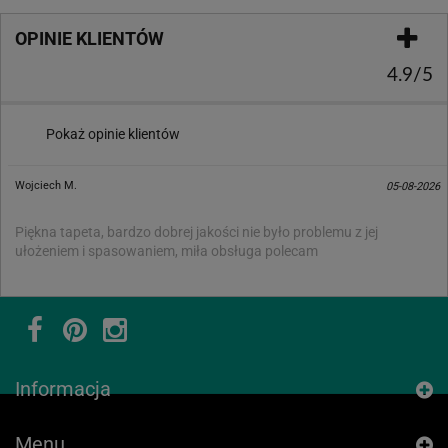
OPINIE KLIENTÓW
4.9/5
Pokaż opinie klientów
Wojciech M.
05-08-2026
Piękna tapeta, bardzo dobrej jakości nie było problemu z jej
ułożeniem i spasowaniem, miła obsługa polecam
Informacja
Menu