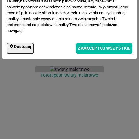
Ta witryna korzysta z własnych plików cookie, aby zapewnić Ci
Fototapeta Abstrakcyjne liście
najwyższy poziom doświadczenia na naszej stronie . Wykorzystujemy
również pliki cookie stron trzecich w celu ulepszenia naszych usług,
analizy a nastepnie wyświetlania reklam związanych z Twoimi
preferencjami na podstawie analizy Twoich zachowań podczas
nawigacji.
Dostosuj
ZAAKCEPTUJ WSZYSTKIE
Fototapeta Kwiaty malarstwo