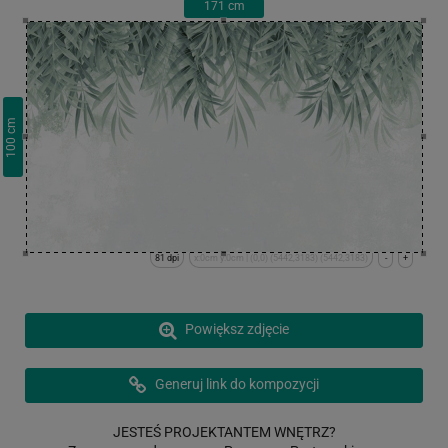
171
cm
cm
100
81 dpi
x:0cm y:0cm | (0,0) (5442,3183) (5442,3183)
-
+
Powiększ zdjęcie
Generuj link do kompozycji
JESTEŚ PROJEKTANTEM WNĘTRZ?