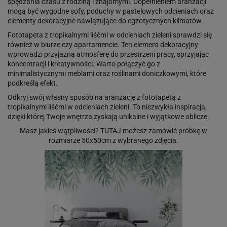
spędzania czasu z rodziną i znajomymi. Dopełnieniem aranżacji
mogą być wygodne sofy, poduchy w pastelowych odcieniach oraz
elementy dekoracyjne nawiązujące do egzotycznych klimatów.
Fototapeta z tropikalnymi liśćmi w odcieniach zieleni sprawdzi się
również w biurze czy apartamencie. Ten element dekoracyjny
wprowadzi przyjazną atmosferę do przestrzeni pracy, sprzyjając
koncentracji i kreatywności. Warto połączyć go z
minimalistycznymi meblami oraz roślinami doniczkowymi, które
podkreślą efekt.
Odkryj swój własny sposób na aranżację z fototapetą z
tropikalnymi liśćmi w odcieniach zieleni. To niezwykła inspiracja,
dzięki której Twoje wnętrza zyskają unikalne i wyjątkowe oblicze.
Masz jakieś wątpliwości?
TUTAJ
możesz zamówić próbkę w
rozmiarze 50x50cm z wybranego zdjęcia.