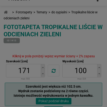
>
Fototapety
>
Tematy
>
do sypialni
>
Tropikalne liście w
odcieniach zieleni
FOTOTAPETA TROPIKALNE LIŚCIE W
ODCIENIACH ZIELENI
ID 1415
Kliknij w pola poniżej i wpisz wymiar ściany + 2% zapasu
Szerokość [cm]
Wysokość [cm]
max:
555
max:
324
Szerokość jest większa niż 102.5 cm.
Wydruk zostanie podzielony na 2 równe części.
Istnieje możliwość wydrukowania w jednym kawałku.
Pokaż podział druku