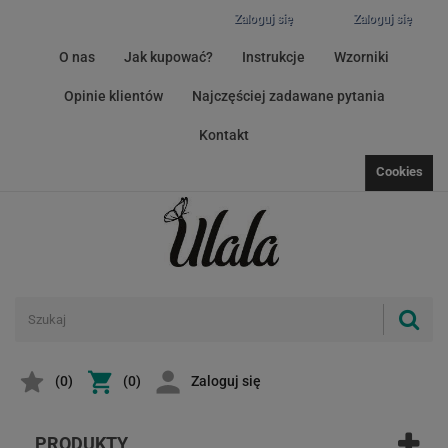
Zaloguj się
Zaloguj się
O nas
Jak kupować?
Instrukcje
Wzorniki
Opinie klientów
Najczęściej zadawane pytania
Kontakt
Cookies
(
0
)
(0)
Zaloguj się
PRODUKTY