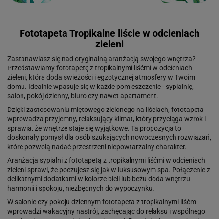
Fototapeta Tropikalne liście w odcieniach
zieleni
Zastanawiasz się nad oryginalną aranżacją swojego wnętrza?
Przedstawiamy fototapetę z tropikalnymi liśćmi w odcieniach
zieleni, która doda świeżości i egzotycznej atmosfery w Twoim
domu. Idealnie wpasuje się w każde pomieszczenie - sypialnię,
salon, pokój dzienny, biuro czy nawet apartament.
Dzięki zastosowaniu miętowego zielonego na liściach, fototapeta
wprowadza przyjemny, relaksujący klimat, który przyciąga wzrok i
sprawia, że wnętrze staje się wyjątkowe. Ta propozycja to
doskonały pomysł dla osób szukających nowoczesnych rozwiązań,
które pozwolą nadać przestrzeni niepowtarzalny charakter.
Aranżacja sypialni z fototapetą z tropikalnymi liśćmi w odcieniach
zieleni sprawi, że poczujesz się jak w luksusowym spa. Połączenie z
delikatnymi dodatkami w kolorze bieli lub beżu doda wnętrzu
harmonii i spokoju, niezbędnych do wypoczynku.
W salonie czy pokoju dziennym fototapeta z tropikalnymi liśćmi
wprowadzi wakacyjny nastrój, zachęcając do relaksu i wspólnego