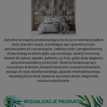
Subtelna fototapeta przedstawiająca las brzóz w neutralnej palecie
beży, szarości i taupe, przenikający się z geometrycznym
patchworkiem kół i prostokątów. Delikatne pnie i zamglone korony
drzew budują wrażenie głębi, wprowadzając spokój i harmonię.
Idealna do salonu, sypialni, gabinetu czy holu, gdzie doda elegancji i
optycznie powiększy przestrzeń. Świetnie komponuje się z
naturalnym drewnem, lnianymi tkaninami i czarnymi akcentami,
pasując do stylu skandynawskiego, japandi i minimalistycznego.
Wysokiej jakości druk zapewnia wyraziste detale i eleganckie,
matowe wykończenie.
WIZUALIZACJE PRODUKTU