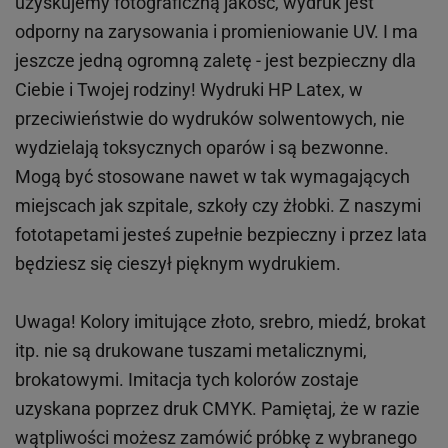
uzyskujemy fotograficzną jakość, wydruk jest
odporny na zarysowania i promieniowanie UV. I ma
jeszcze jedną ogromną zaletę - jest bezpieczny dla
Ciebie i Twojej rodziny!
Wydruki HP
Latex
, w
przeciwieństwie do wydruków
solwentowych
, nie
wydzielają toksycznych oparów i są bezwonne.
Mogą być stosowane nawet w tak wymagających
miejscach
jak
szpitale, szkoły czy żłobki.
Z naszymi
fototapetami jesteś zupełnie bezpieczny i przez lata
będziesz się cieszył pięknym wydrukiem.
Uwaga! Kolory imitujące złoto, srebro, miedź, brokat
itp.
nie są drukowane tuszami metalicznymi,
brokatowymi. Imitacja tych kolorów zostaje
uzyskana poprzez druk CMYK. Pamiętaj, że w
razie
wątpliwości możesz zamówić próbkę z wybranego