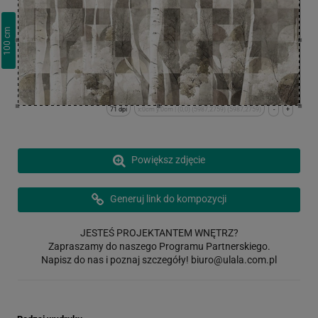
cm
100
71 dpi
x:0cm y:0cm | (0,0) (5987,2759) (5987,2759)
-
+
Powiększ zdjęcie
Generuj link do kompozycji
JESTEŚ PROJEKTANTEM WNĘTRZ?
Zapraszamy do naszego Programu Partnerskiego.
Napisz do nas i poznaj szczegóły!
biuro@ulala.com.pl