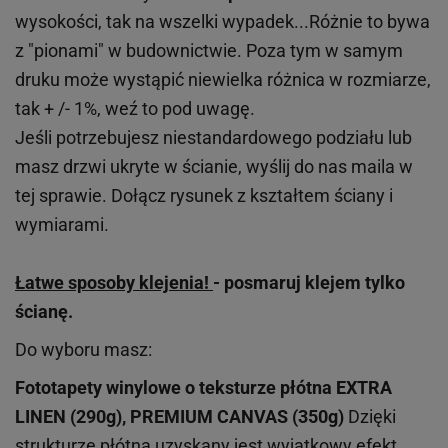
wysokości, tak na wszelki wypadek...Różnie to bywa
z "pionami" w budownictwie. Poza tym w samym
druku może wystąpić niewielka różnica w rozmiarze,
tak + /- 1%, weź to pod uwagę.
Jeśli potrzebujesz niestandardowego podziału lub
masz drzwi ukryte w ścianie, wyślij do nas maila w
tej sprawie. Dołącz rysunek z kształtem ściany i
wymiarami.
Łatwe sposoby klejenia!
- posmaruj klejem tylko
ścianę.
Do wyboru masz:
Fototapety winylowe o
teksturze
płótna EXTRA
LINEN (290g), PREMIUM CANVAS (350g)
Dzięki
strukturze płótna uzyskany jest wyjątkowy efekt