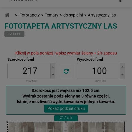
>
Fototapety
>
Tematy
>
do sypialni
>
Artystyczny las
FOTOTAPETA ARTYSTYCZNY LAS
ID 1524
Kliknij w pola poniżej i wpisz wymiar ściany + 2% zapasu
Szerokość [cm]
Wysokość [cm]
max:
610
max:
281
Szerokość jest większa niż 102.5 cm.
Wydruk zostanie podzielony na 3 równe części.
Istnieje możliwość wydrukowania w jednym kawałku.
Pokaż podział druku
217
cm