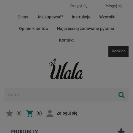
Zaloguj się
Zaloguj się
O nas
Jak kupować?
Instrukcje
Wzorniki
Opinie klientów
Najczęściej zadawane pytania
Kontakt
Cookies
(
0
)
(0)
Zaloguj się
PRODUKTY