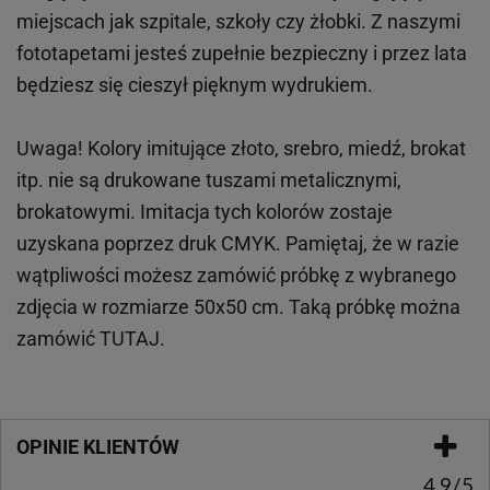
miejscach
jak
szpitale, szkoły czy żłobki.
Z naszymi
fototapetami jesteś zupełnie bezpieczny i przez lata
będziesz się cieszył pięknym wydrukiem.
Uwaga! Kolory imitujące złoto, srebro, miedź, brokat
itp.
nie są drukowane tuszami metalicznymi,
brokatowymi. Imitacja tych kolorów zostaje
uzyskana poprzez druk CMYK. Pamiętaj, że w
razie
wątpliwości możesz zamówić próbkę z wybranego
zdjęcia w rozmiarze 50x50 cm. Taką próbkę można
zamówić
TUTAJ
.
OPINIE KLIENTÓW
4.9/5