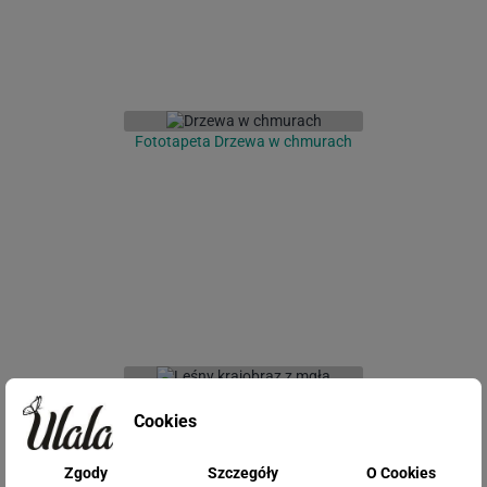
Fototapeta Drzewa w chmurach
Fototapeta Leśny krajobraz z mgłą
Cookies
Zgody
Szczegóły
O Cookies