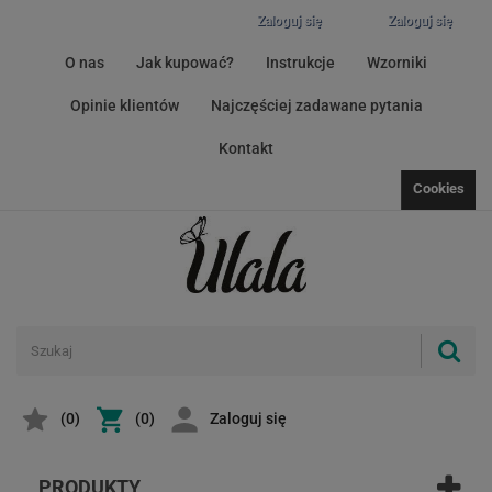
Zaloguj się
Zaloguj się
O nas
Jak kupować?
Instrukcje
Wzorniki
Opinie klientów
Najczęściej zadawane pytania
Kontakt
Cookies
(
0
)
(0)
Zaloguj się
PRODUKTY