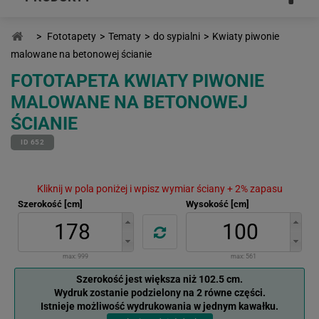
>
Fototapety
>
Tematy
>
do sypialni
>
Kwiaty piwonie
malowane na betonowej ścianie
FOTOTAPETA KWIATY PIWONIE
MALOWANE NA BETONOWEJ
ŚCIANIE
ID 652
Kliknij w pola poniżej i wpisz wymiar ściany + 2% zapasu
Szerokość [cm]
Wysokość [cm]
max:
999
max:
561
Szerokość jest większa niż 102.5 cm.
Wydruk zostanie podzielony na 2 równe części.
Istnieje możliwość wydrukowania w jednym kawałku.