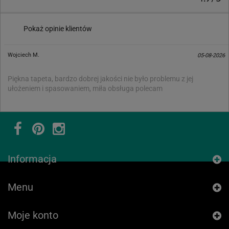
Pokaż opinie klientów
Wojciech M.
05-08-2026
Piękna tapeta, bardzo dobrej jakości nie było problemu z jej
ułożeniem i spasowaniem, miła obsługa polecam
Informacja
Menu
Moje konto