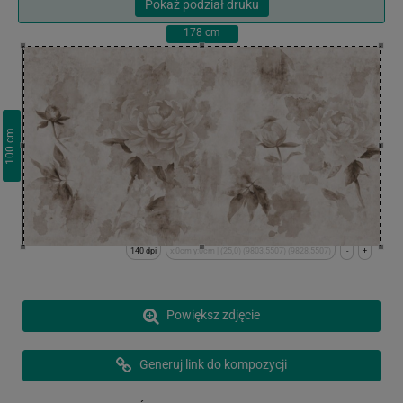
Pokaż podział druku
178
cm
cm
100
140 dpi
x:0cm y:0cm | (25,0) (9803,5507) (9828,5507)
-
+
Powiększ zdjęcie
Generuj link do kompozycji