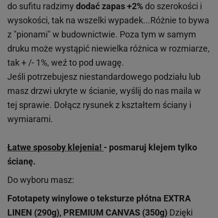
do sufitu radzimy
dodać zapas +2%
do szerokości i
wysokości, tak na wszelki wypadek...Różnie to bywa
z "pionami" w budownictwie. Poza tym w samym
druku może wystąpić niewielka różnica w rozmiarze,
tak + /- 1%, weź to pod uwagę.
Jeśli potrzebujesz niestandardowego podziału lub
masz drzwi ukryte w ścianie, wyślij do nas maila w
tej sprawie. Dołącz rysunek z kształtem ściany i
wymiarami.
Łatwe sposoby klejenia!
- posmaruj klejem tylko
ścianę.
Do wyboru masz:
Fototapety winylowe o
teksturze
płótna EXTRA
LINEN (290g), PREMIUM CANVAS (350g)
Dzięki