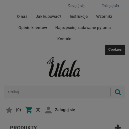
Zaloguj się
Zaloguj się
O nas
Jak kupować?
Instrukcje
Wzorniki
Opinie klientów
Najczęściej zadawane pytania
Kontakt
Cookies
(
0
)
(0)
Zaloguj się
PRODUKTY