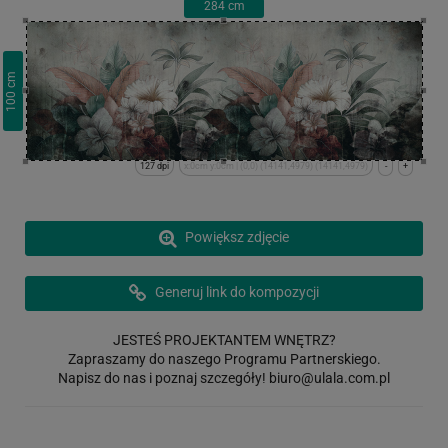
284
cm
cm
100
127 dpi
x:0cm y:0cm | (0,0) (14141,4979) (14141,4979)
-
+
Powiększ zdjęcie
Generuj link do kompozycji
JESTEŚ PROJEKTANTEM WNĘTRZ?
Zapraszamy do naszego Programu Partnerskiego.
Napisz do nas i poznaj szczegóły!
biuro@ulala.com.pl