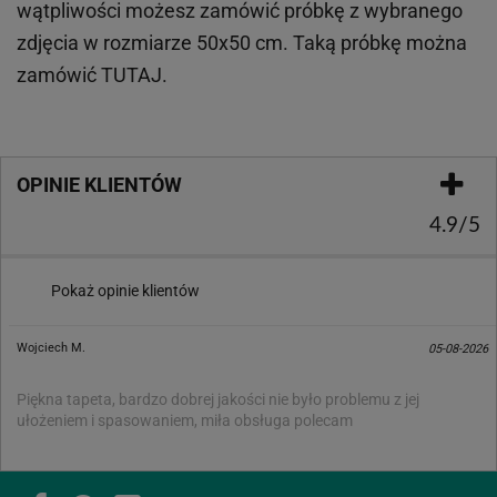
wątpliwości możesz zamówić próbkę z wybranego
zdjęcia w rozmiarze 50x50 cm. Taką próbkę można
zamówić
TUTAJ
.
OPINIE KLIENTÓW
4.9/5
Pokaż opinie klientów
Wojciech M.
05-08-2026
Piękna tapeta, bardzo dobrej jakości nie było problemu z jej
ułożeniem i spasowaniem, miła obsługa polecam