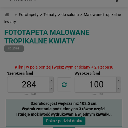
>
Fototapety
>
Tematy
>
do salonu
>
Malowane tropikalne
kwiaty
FOTOTAPETA MALOWANE
TROPIKALNE KWIATY
ID 2503
Kliknij w pola poniżej i wpisz wymiar ściany + 2% zapasu
Szerokość [cm]
Wysokość [cm]
max:
1441
max:
508
Szerokość jest większa niż 102.5 cm.
Wydruk zostanie podzielony na 3 równe części.
Istnieje możliwość wydrukowania w jednym kawałku.
Pokaż podział druku