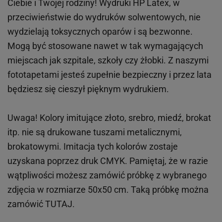
Ciebie i Twojej rodziny!
Wydruki HP
Latex
, w
przeciwieństwie do wydruków
solwentowych
, nie
wydzielają toksycznych oparów i są bezwonne.
Mogą być stosowane nawet w tak wymagających
miejscach
jak
szpitale, szkoły czy żłobki.
Z naszymi
fototapetami jesteś zupełnie bezpieczny i przez lata
będziesz się cieszył pięknym wydrukiem.
Uwaga! Kolory imitujące złoto, srebro, miedź, brokat
itp.
nie są drukowane tuszami metalicznymi,
brokatowymi. Imitacja tych kolorów zostaje
uzyskana poprzez druk CMYK. Pamiętaj, że w
razie
wątpliwości możesz zamówić próbkę z wybranego
zdjęcia w rozmiarze 50x50 cm. Taką próbkę można
zamówić
TUTAJ
.