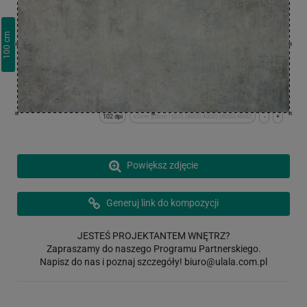
cm
100
102 dpi
x:0cm y:0cm | (0,0) (8000,4000) (8000,4000)
-
+
Powiększ zdjęcie
Generuj link do kompozycji
JESTEŚ PROJEKTANTEM WNĘTRZ?
Zapraszamy do naszego Programu Partnerskiego.
Napisz do nas i poznaj szczegóły!
biuro@ulala.com.pl