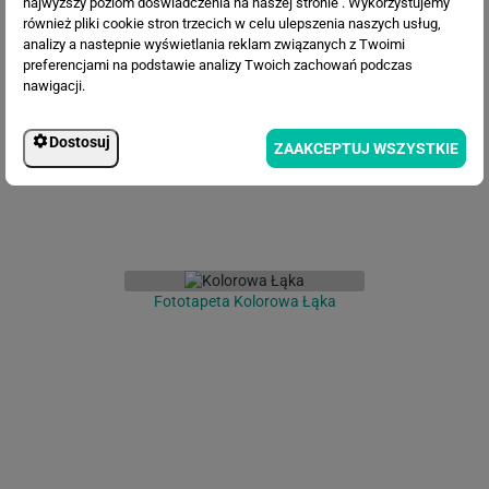
najwyższy poziom doświadczenia na naszej stronie . Wykorzystujemy
również pliki cookie stron trzecich w celu ulepszenia naszych usług,
analizy a nastepnie wyświetlania reklam związanych z Twoimi
Fototapeta Kobieta z rybką
preferencjami na podstawie analizy Twoich zachowań podczas
nawigacji.
Dostosuj
ZAAKCEPTUJ WSZYSTKIE
Fototapeta Kolorowa Łąka