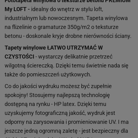
Fototapeta winylowa o
teksturze
betonu PREMIUM
My LOFT -
idealny do wnętrz w stylu loft,
industrialnym lub nowoczesnym. Tapeta winylowa
na flizelinie o gramaturze 350g/m2 o teksturze
betonu - doskonale kryje drobne nierówności ściany.
Tapety winylowe
ŁATWO UTRZYMAĆ W
CZYSTOŚCI
- wystarczy delikatnie przetrzeć
wilgotną ściereczką. Dzięki temu świetnie nada się
także do pomieszczeń użytkowych.
Co do jakości wydruku możesz być zupełnie
spokojny! Stosujemy najlepszą technologię
dostępną na rynku - HP latex. Dzięki temu
uzyskujemy fotograficzną jakość, wydruk jest
odporny na zarysowania i promieniowanie UV. I ma
jeszcze jedną ogromną zaletę - jest bezpieczny dla