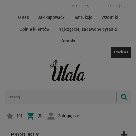
Zaloguj się
Zaloguj się
O nas
Jak kupować?
Instrukcje
Wzorniki
Opinie klientów
Najczęściej zadawane pytania
Kontakt
Cookies
(
0
)
(0)
Zaloguj się
PRODUKTY