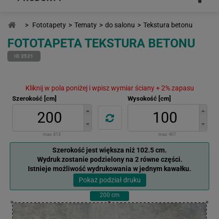
>
Fototapety
>
Tematy
>
do salonu
>
Tekstura betonu
FOTOTAPETA TEKSTURA BETONU
ID 2521
Kliknij w pola poniżej i wpisz wymiar ściany + 2% zapasu
Szerokość [cm]
Wysokość [cm]
max:
813
max:
407
Szerokość jest większa niż 102.5 cm.
Wydruk zostanie podzielony na 2 równe części.
Istnieje możliwość wydrukowania w jednym kawałku.
Pokaż podział druku
200
cm