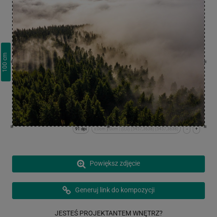
cm
100
91 dpi
x:0cm y:0cm | (0,0) (5457,3638) (5457,3638)
-
+
Powiększ zdjęcie
Generuj link do kompozycji
JESTEŚ PROJEKTANTEM WNĘTRZ?