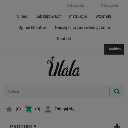
Zaloguj się
Zaloguj się
O nas
Jak kupować?
Instrukcje
Wzorniki
Opinie klientów
Najczęściej zadawane pytania
Kontakt
Cookies
(
0
)
(0)
Zaloguj się
PRODUKTY