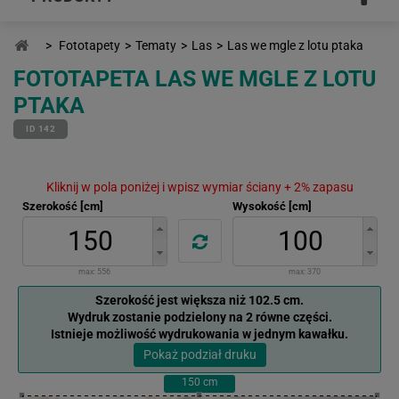
>
Fototapety
>
Tematy
>
Las
>
Las we mgle z lotu ptaka
FOTOTAPETA LAS WE MGLE Z LOTU
PTAKA
ID 142
Kliknij w pola poniżej i wpisz wymiar ściany + 2% zapasu
Szerokość [cm]
Wysokość [cm]
max:
556
max:
370
Szerokość jest większa niż 102.5 cm.
Wydruk zostanie podzielony na 2 równe części.
Istnieje możliwość wydrukowania w jednym kawałku.
Pokaż podział druku
150
cm