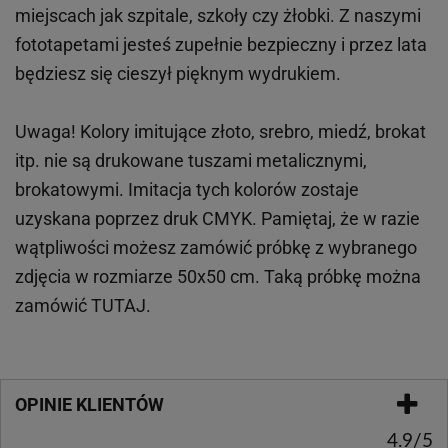
miejscach
jak
szpitale, szkoły czy żłobki.
Z naszymi
fototapetami jesteś zupełnie bezpieczny i przez lata
będziesz się cieszył pięknym wydrukiem.
Uwaga! Kolory imitujące złoto, srebro, miedź, brokat
itp.
nie są drukowane tuszami metalicznymi,
brokatowymi. Imitacja tych kolorów zostaje
uzyskana poprzez druk CMYK. Pamiętaj, że w
razie
wątpliwości możesz zamówić próbkę z wybranego
zdjęcia w rozmiarze 50x50 cm. Taką próbkę można
zamówić
TUTAJ
.
OPINIE KLIENTÓW
4.9/5