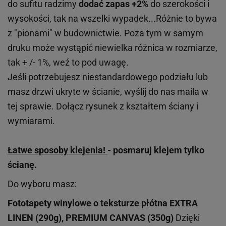
do sufitu radzimy
dodać zapas +2%
do szerokości i
wysokości, tak na wszelki wypadek...Różnie to bywa
z "pionami" w budownictwie. Poza tym w samym
druku może wystąpić niewielka różnica w rozmiarze,
tak + /- 1%, weź to pod uwagę.
Jeśli potrzebujesz niestandardowego podziału lub
masz drzwi ukryte w ścianie, wyślij do nas maila w
tej sprawie. Dołącz rysunek z kształtem ściany i
wymiarami.
Łatwe sposoby klejenia!
- posmaruj klejem tylko
ścianę.
Do wyboru masz:
Fototapety winylowe o
teksturze
płótna EXTRA
LINEN (290g), PREMIUM CANVAS (350g)
Dzięki