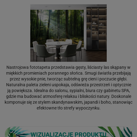
Nastrojowa fototapeta przedstawia gęsty, liściasty las skąpany w
miękkich promieniach porannego słońca. Smugi światła przebijają
przez wysokie pnie, tworząc subtelną grę cieni i poczucie głębi.
Naturalna paleta zieleni uspokaja, odświeża przestrzeń i optycznie
ją powiększa. Idealna do salonu, sypialni, biura czy gabinetu SPA,
gdzie ma budować atmosferę relaksu i bliskości natury. Doskonale
komponuje się ze stylem skandynawskim, japandi i boho, stanowiąc
efektowne tło strefy wypoczynku.
WIZUALIZACJE PRODUKTU