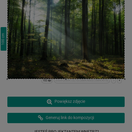
cm
100
102 dpi
x:0cm y:0cm | (0,15) (5884,4003) (5884,4018)
-
+
Powiększ zdjęcie
Generuj link do kompozycji
JESTEŚ PROJEKTANTEM WNĘTRZ?