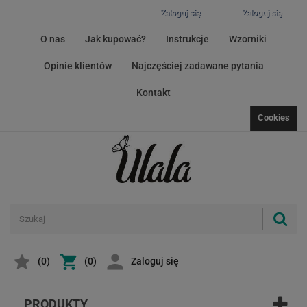
Zaloguj się
Zaloguj się
O nas
Jak kupować?
Instrukcje
Wzorniki
Opinie klientów
Najczęściej zadawane pytania
Kontakt
Cookies
(
0
)
(0)
Zaloguj się
PRODUKTY