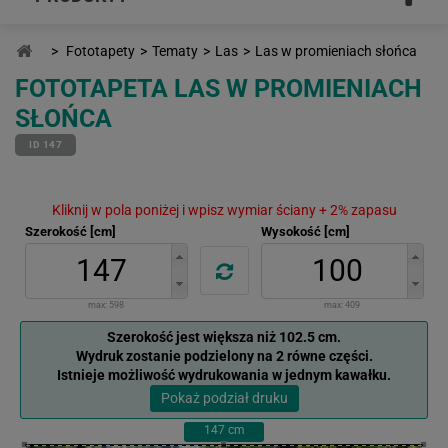
>
Fototapety
>
Tematy
>
Las
>
Las w promieniach słońca
FOTOTAPETA LAS W PROMIENIACH
SŁOŃCA
ID 147
Kliknij w pola poniżej i wpisz wymiar ściany + 2% zapasu
Szerokość [cm]
Wysokość [cm]
max:
598
max:
409
Szerokość jest większa niż 102.5 cm.
Wydruk zostanie podzielony na 2 równe części.
Istnieje możliwość wydrukowania w jednym kawałku.
Pokaż podział druku
147
cm