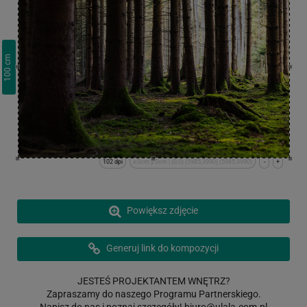
cm
100
102 dpi
x:0cm y:0cm | (0,0) (5985,3990) (5985,3990)
-
+
Powiększ zdjęcie
Generuj link do kompozycji
JESTEŚ PROJEKTANTEM WNĘTRZ?
Zapraszamy do naszego Programu Partnerskiego.
Napisz do nas i poznaj szczegóły!
biuro@ulala.com.pl