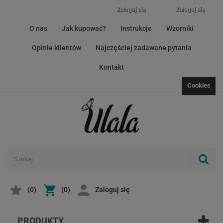
Zaloguj się
Zaloguj się
O nas
Jak kupować?
Instrukcje
Wzorniki
Opinie klientów
Najczęściej zadawane pytania
Kontakt
Cookies
(
0
)
(0)
Zaloguj się
PRODUKTY