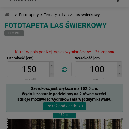
>
Fototapety
>
Tematy
>
Las
>
Las świerkowy
FOTOTAPETA LAS ŚWIERKOWY
ID 2490
Kliknij w pola poniżej i wpisz wymiar ściany + 2% zapasu
Szerokość [cm]
Wysokość [cm]
max:
610
max:
407
Szerokość jest większa niż 102.5 cm.
Wydruk zostanie podzielony na 2 równe części.
Istnieje możliwość wydrukowania w jednym kawałku.
Pokaż podział druku
150
cm