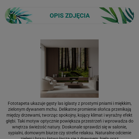
OPIS ZDJĘCIA
Fototapeta ukazuje gęsty las iglasty z prostymi pniami i miękkim,
zielonym dywanem mchu. Delikatne promienie słońca przenikają
między drzewami, tworząc spokojny, kojący klimat i wyraźny efekt
głębi. Taki motyw optycznie powiększa przestrzeń i wprowadza do
wnętrza świeżość natury. Doskonale sprawdzi się w salonie,
sypialni, domowym biurze czy strefie relaksu. Naturalne odcienie
zieleni i brązu łatwo łączą się z drewnem, bielą oraz