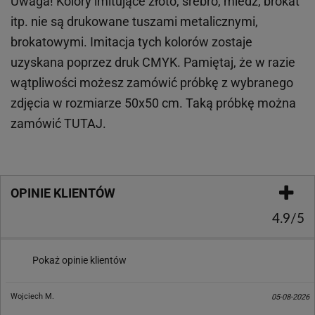
Uwaga! Kolory imitujące złoto, srebro, miedź, brokat
itp.
nie są drukowane tuszami metalicznymi,
brokatowymi. Imitacja tych kolorów zostaje
uzyskana poprzez druk CMYK. Pamiętaj, że w
razie
wątpliwości możesz zamówić próbkę z wybranego
zdjęcia w rozmiarze 50x50 cm. Taką próbkę można
zamówić
TUTAJ
.
OPINIE KLIENTÓW
4.9/5
Pokaż opinie klientów
Wojciech M.
05-08-2026