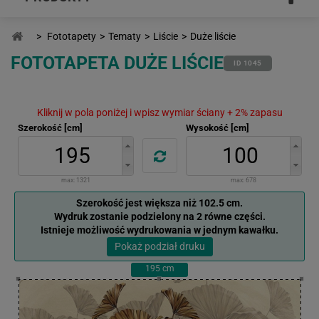
>
Fototapety
>
Tematy
>
Liście
>
Duże liście
FOTOTAPETA DUŻE LIŚCIE
ID 1045
Kliknij w pola poniżej i wpisz wymiar ściany + 2% zapasu
Szerokość [cm]
Wysokość [cm]
max:
1321
max:
678
Szerokość jest większa niż 102.5 cm.
Wydruk zostanie podzielony na 2 równe części.
Istnieje możliwość wydrukowania w jednym kawałku.
Pokaż podział druku
195
cm