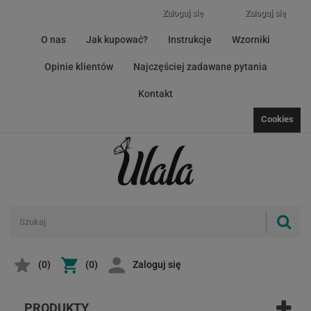
Zaloguj się
Zaloguj się
O nas
Jak kupować?
Instrukcje
Wzorniki
Opinie klientów
Najczęściej zadawane pytania
Kontakt
Cookies
(
0
)
(0)
Zaloguj się
PRODUKTY