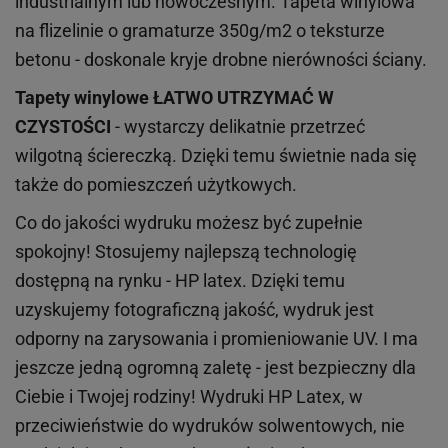
industrialnym lub nowoczesnym. Tapeta winylowa
na flizelinie o gramaturze 350g/m2 o teksturze
betonu - doskonale kryje drobne nierówności ściany.
Tapety winylowe
ŁATWO UTRZYMAĆ W
CZYSTOŚCI
- wystarczy delikatnie przetrzeć
wilgotną ściereczką. Dzięki temu świetnie nada się
także do pomieszczeń użytkowych.
Co do jakości wydruku możesz być zupełnie
spokojny! Stosujemy najlepszą technologię
dostępną na rynku - HP latex. Dzięki temu
uzyskujemy fotograficzną jakość, wydruk jest
odporny na zarysowania i promieniowanie UV. I ma
jeszcze jedną ogromną zaletę - jest bezpieczny dla
Ciebie i Twojej rodziny!
Wydruki HP
Latex
, w
przeciwieństwie do wydruków
solwentowych
, nie