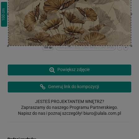
cm
100
168 dpi
x:0cm y:0cm | (0,0) (12967,6650) (12967,6650)
-
+
Powiększ zdjęcie
Generuj link do kompozycji
JESTEŚ PROJEKTANTEM WNĘTRZ?
Zapraszamy do naszego Programu Partnerskiego.
Napisz do nas i poznaj szczegóły!
biuro@ulala.com.pl