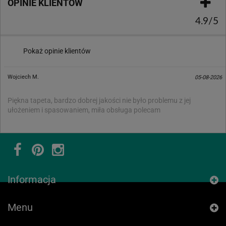
OPINIE KLIENTÓW
4.9/5
Pokaż opinie klientów
Wojciech M.
05-08-2026
Piękna tapeta, bardzo dobrej jakości nie było problemu z jej
ułożeniem i spasowaniem, miła obsługa polecam
Informacja
Menu