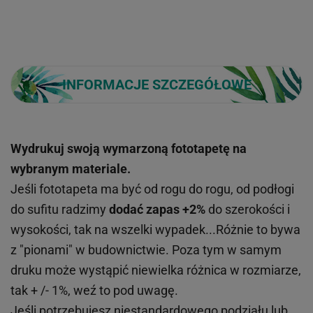
INFORMACJE SZCZEGÓŁOWE
Wydrukuj swoją wymarzoną fototapetę na
wybranym materiale.
Jeśli fototapeta ma być od rogu do rogu, od podłogi
do sufitu radzimy
dodać zapas +2%
do szerokości i
wysokości, tak na wszelki wypadek...Różnie to bywa
z "pionami" w budownictwie. Poza tym w samym
druku może wystąpić niewielka różnica w rozmiarze,
tak + /- 1%, weź to pod uwagę.
Jeśli potrzebujesz niestandardowego podziału lub