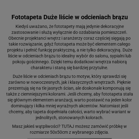
Fototapeta Duże liście w odcieniach brązu
Kiedyś uważano, że fototapety mają jedynie dekoracyjne
zastosowanie i służą wyłącznie do ozdabiania pomieszczeń.
Obecnie projektanci wnętrz i aranżerzy coraz częściej sięgają po
takie rozwiązanie, gdyż fototapeta może być elementem całego
projektu i pełnić funkcję praktyczną, a nie tylko dekoracyjną. Duże
liście w odcieniach brązu to idealny wybór do salonu, sypialni lub
pokoju gościnnego. Dzięki temu dodatkowi wnętrza nabiorą
charakteru i staną się bardziej przytulne.
Duże liście w odcieniach brązu to motyw, który sprawdzi się
zarówno w nowoczesnych, jak i klasycznych wnętrzach. Pięknie
prezentują się na tle jasnych ścian, ale doskonale komponują się
także z ciemniejszymi kolorami. Jeśli chcemy, aby fototapeta stała
się głównym elementem aranżacji, warto postawić na jeden kolor
dominujący i kilka mniej wyraźnych akcentów. Natomiast jeśli
chcemy, aby tapeta dopełniała całości, warto wybrać wariant w
jednolitych, stonowanych kolorach.
Masz jakieś wątpliwości?
TUTAJ
możesz zamówić próbkę w
rozmiarze 50x50cm z wybranego zdjęcia.