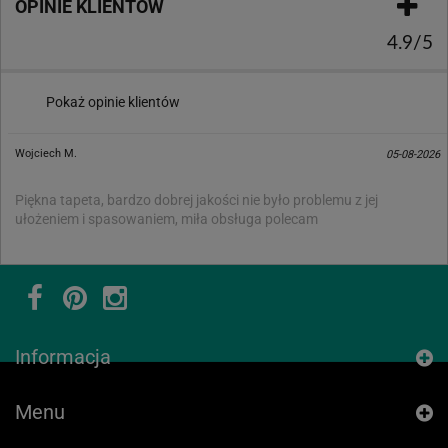
OPINIE KLIENTÓW
4.9/5
Pokaż opinie klientów
Wojciech M.
05-08-2026
Piękna tapeta, bardzo dobrej jakości nie było problemu z jej
ułożeniem i spasowaniem, miła obsługa polecam
Informacja
Menu