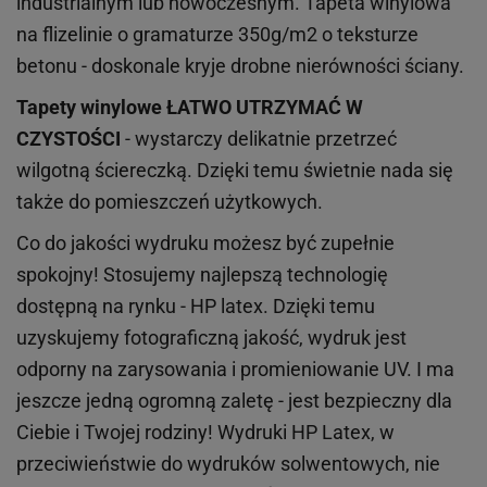
industrialnym lub nowoczesnym. Tapeta winylowa
na flizelinie o gramaturze 350g/m2 o teksturze
betonu - doskonale kryje drobne nierówności ściany.
Tapety winylowe
ŁATWO UTRZYMAĆ W
CZYSTOŚCI
- wystarczy delikatnie przetrzeć
wilgotną ściereczką. Dzięki temu świetnie nada się
także do pomieszczeń użytkowych.
Co do jakości wydruku możesz być zupełnie
spokojny! Stosujemy najlepszą technologię
dostępną na rynku - HP latex. Dzięki temu
uzyskujemy fotograficzną jakość, wydruk jest
odporny na zarysowania i promieniowanie UV. I ma
jeszcze jedną ogromną zaletę - jest bezpieczny dla
Ciebie i Twojej rodziny!
Wydruki HP
Latex
, w
przeciwieństwie do wydruków
solwentowych
, nie