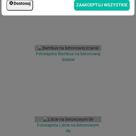
Dostosuj
ZAAKCEPTUJ WSZYSTKIE
Fototapeta Bambus na betonowej
ścianie
Fototapeta Liście na betonowym
tle