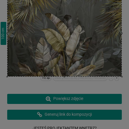
cm
100
152 dpi
x:0cm y:0cm | (0,20) (7993,6010) (7993,6030)
-
+
Powiększ zdjęcie
Generuj link do kompozycji
JESTEŚ PROJEKTANTEM WNĘTRZ?