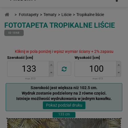
>
Fototapety
>
Tematy
>
Liście
>
Tropikalne liście
FOTOTAPETA TROPIKALNE LIŚCIE
ID 1068
Kliknij w pola poniżej i wpisz wymiar ściany + 2% zapasu
Szerokość [cm]
Wysokość [cm]
max:
813
max:
613
Szerokość jest większa niż 102.5 cm.
Wydruk zostanie podzielony na 2 równe części.
Istnieje możliwość wydrukowania w jednym kawałku.
Pokaż podział druku
133
cm