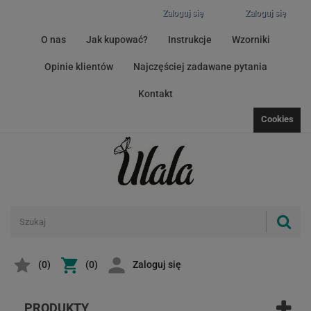
Zaloguj się
Zaloguj się
O nas
Jak kupować?
Instrukcje
Wzorniki
Opinie klientów
Najczęściej zadawane pytania
Kontakt
Cookies
(
0
)
(0)
Zaloguj się
PRODUKTY