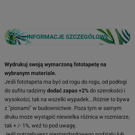
INFORMACJE SZCZEGÓŁOWE
Wydrukuj swoją wymarzoną fototapetę na
wybranym materiale.
Jeśli fototapeta ma być od rogu do rogu, od podłogi
do sufitu radzimy
dodać zapas +2%
do szerokości i
wysokości, tak na wszelki wypadek...Różnie to bywa
z "pionami" w budownictwie. Poza tym w samym
druku może wystąpić niewielka różnica w rozmiarze,
tak + /- 1%, weź to pod uwagę.
Jeśli potrzebujesz niestandardowego podziału lub