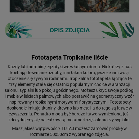
OPIS ZDJĘCIA
Fototapeta Tropikalne liście
Każdy lubi odrobinę egzotyki we własnym domu. Niektórzy z nas
kochają drewniane ozdoby, inni łakną koloru, jeszcze inni wolą
otoczenie się żywymi roślinami. Tropikalna fototapeta łącząca te
trzy elementy stała się ostatnio popularnym choice w aranżacji
salonu, sypialni lub pokoju gościnnego. Możesz ukryć swoje podłogi
i meble w liściach palmowych albo postawić na geometryczny wzór
inspirowany tropikalnymi motywami florystycznymi. Fototapety
doskonale imitują tkaniny, drewno lub metal, a do tego są łatwe w
czyszczeniu. Ponadto mogą być bardzo łatwo wymienione, jeśli
zdecydujemy się na całkowitą metamorfozę salonu czy sypialni.
Masz jakieś wątpliwości?
TUTAJ
możesz zamówić próbkę w
rozmiarze 50x50cm z wybranego zdjęcia.