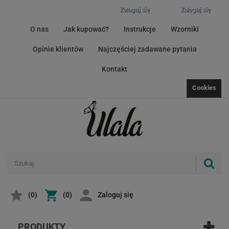
Zaloguj się
Zaloguj się
O nas
Jak kupować?
Instrukcje
Wzorniki
Opinie klientów
Najczęściej zadawane pytania
Kontakt
Cookies
(
0
)
(0)
Zaloguj się
PRODUKTY