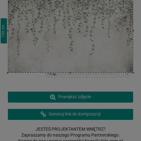
cm
100
119 dpi
x:0cm y:0cm | (0,0) (6991,4661) (6991,4661)
-
+
Powiększ zdjęcie
Generuj link do kompozycji
JESTEŚ PROJEKTANTEM WNĘTRZ?
Zapraszamy do naszego Programu Partnerskiego.
Napisz do nas i poznaj szczegóły!
biuro@ulala.com.pl