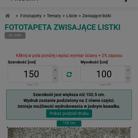
>
Fototapety
>
Tematy
>
Liście
>
Zwisające listki
FOTOTAPETA ZWISAJĄCE LISTKI
ID 1269
Kliknij w pola poniżej i wpisz wymiar ściany + 2% zapasu
Szerokość [cm]
Wysokość [cm]
max:
712
max:
475
Szerokość jest większa niż 102.5 cm.
Wydruk zostanie podzielony na 2 równe części.
Istnieje możliwość wydrukowania w jednym kawałku.
Pokaż podział druku
150
cm