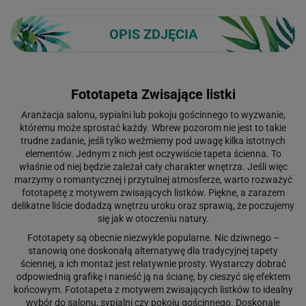
OPIS ZDJĘCIA
Fototapeta Zwisające listki
Aranżacja salonu, sypialni lub pokoju gościnnego to wyzwanie,
któremu może sprostać każdy. Wbrew pozorom nie jest to takie
trudne zadanie, jeśli tylko weźmiemy pod uwagę kilka istotnych
elementów. Jednym z nich jest oczywiście tapeta ścienna. To
właśnie od niej będzie zależał cały charakter wnętrza. Jeśli więc
marzymy o romantycznej i przytulnej atmosferze, warto rozważyć
fototapetę z motywem zwisających listków. Piękne, a zarazem
delikatne liście dodadzą wnętrzu uroku oraz sprawią, że poczujemy
się jak w otoczeniu natury.
Fototapety są obecnie niezwykle popularne. Nic dziwnego –
stanowią one doskonałą alternatywę dla tradycyjnej tapety
ściennej, a ich montaż jest relatywnie prosty. Wystarczy dobrać
odpowiednią grafikę i nanieść ją na ścianę, by cieszyć się efektem
końcowym. Fototapeta z motywem zwisających listków to idealny
wybór do salonu, sypialni czy pokoju gościnnego. Doskonale