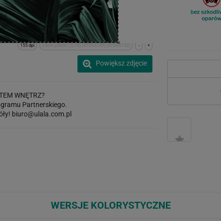
155 dpi
x:0cm y:0cm | (0,18) (4724,6135) (4724,6153)
-
+
Powiększ zdjęcie
TEM WNĘTRZ?
gramu Partnerskiego.
óły!
biuro@ulala.com.pl
WERSJE KOLORYSTYCZNE