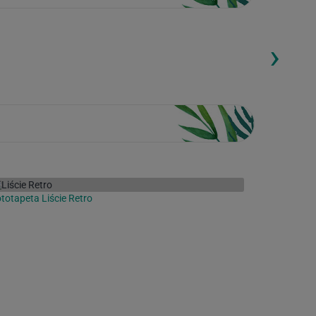
›
ding...
Loading...
totapeta Liście Retro