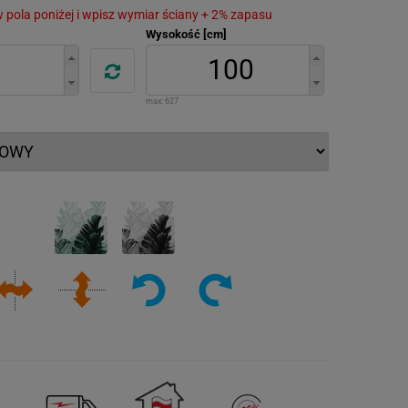
 w pola poniżej i wpisz wymiar ściany + 2% zapasu
Wysokość [cm]
max:
627