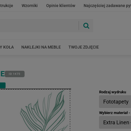
strukcje
Wzorniki
Opinie klientów
Najczęściej zadawane py
Y KOŁA
NAKLEJKI NA MEBLE
TWOJE ZDJĘCIE
IE
ID 1475
Rodzaj wydruku
Wybierz materiał 