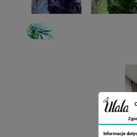
C
Zgo
Informacje doty