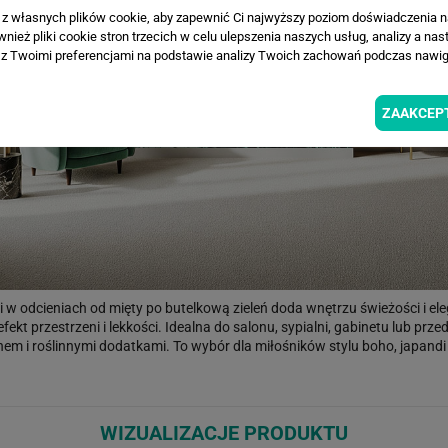
a z własnych plików cookie, aby zapewnić Ci najwyższy poziom doświadczenia na
ież pliki cookie stron trzecich w celu ulepszenia naszych usług, analizy a nas
z Twoimi preferencjami na podstawie analizy Twoich zachowań podczas nawiga
ZAAKCEP
 odcieniach od mięty po butelkową zieleń doda wnętrzu świeżości i elegan
ekt przestrzeni i lekkości. Idealna do salonu, sypialni, gabinetu lub pr
anem i roślinnymi dodatkami. To wybór dla miłośników stylu boho, japan
WIZUALIZACJE PRODUKTU