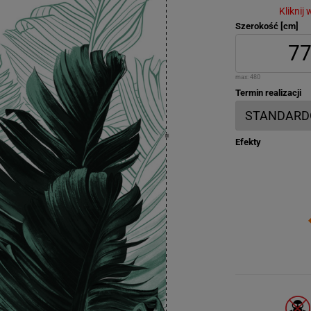
Kliknij
Szerokość [cm]
max:
480
Termin realizacji
Efekty