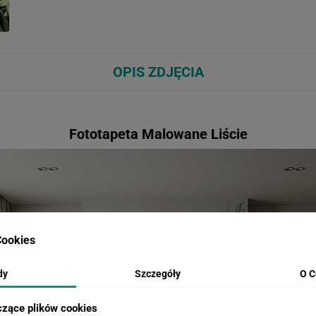
OPIS ZDJĘCIA
Fototapeta Malowane Liście
ookies
dy
Szczegóły
O C
czące plików cookies