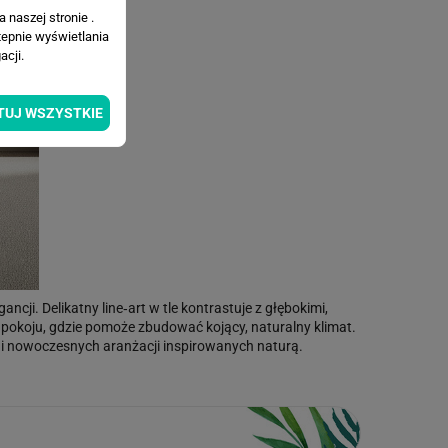
 naszej stronie .
tepnie wyświetlania
cji.
TUJ WSZYSTKIE
cji. Delikatny line‑art w tle kontrastuje z głębokimi,
zedpokoju, gdzie pomoże zbudować kojący, naturalny klimat.
di i nowoczesnych aranżacji inspirowanych naturą.