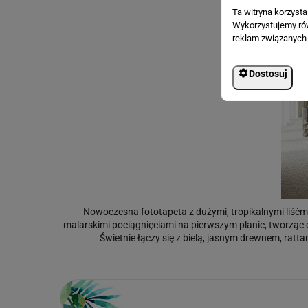
Ta witryna korzyst
Wykorzystujemy równ
reklam związanych 
Dostosuj
Nowoczesna fototapeta z dużymi, tropikalnymi liśćmi w
malarskimi pociągnięciami na pierwszym planie, tworząc ef
Świetnie łączy się z bielą, jasnym drewnem, ratt