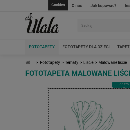
Cookies
O nas
Jak kupować?
In
FOTOTAPETY
FOTOTAPETY DLA DZIECI
TAPET
>
Fototapety
>
Tematy
>
Liście
>
Malowane liście
FOTOTAPETA MALOWANE LIŚC
77
cm