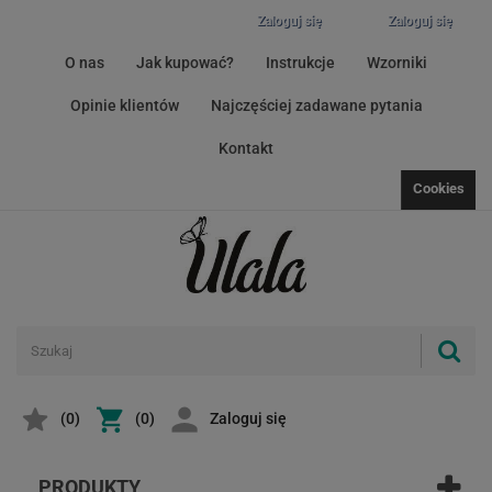
Zaloguj się
Zaloguj się
O nas
Jak kupować?
Instrukcje
Wzorniki
Opinie klientów
Najczęściej zadawane pytania
Kontakt
Cookies
(
0
)
(0)
Zaloguj się
PRODUKTY