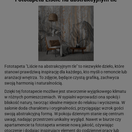
Fototapeta "Liście na abstrakcyjnym tle" to niezwykłe dzieło, które
stanowi prawdziwą inspirację dla każdego, kto myśli o remoncie lub
aranżacji wnętrza. To zdjęcie, będące czystą grafiką, zachwyca
swoją harmonią i naturalnością.
Dzięki tej fototapecie możliwe jest stworzenie wyjątkowego klimatu
w różnych pomieszczeniach. W sypialni wprowadzi ona spokój i
bliskość natury, tworząc idealne miejsce do relaksu i wyciszenia. W
salonie doda charakteru i oryginalności, przyciągając wzrok gości
swoją abstrakcyjną formą. W pokoju dziennym stanie się centrum
uwagi, nadając przestrzeni unikalny wygląd. Nawet w biurze czy
apartamencie ta fototapeta wniesie nową jakość, ożywiając
otoczenie i dodając inspirujący element do codziennej pracy lub