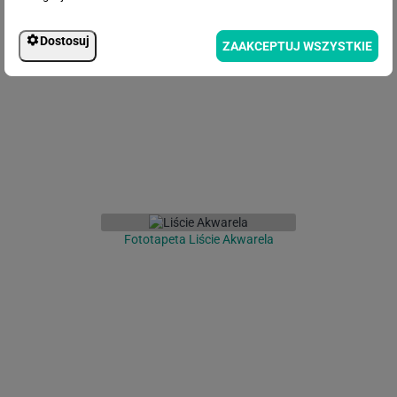
Fototapeta Liście na betonowym
Dostosuj
ZAAKCEPTUJ WSZYSTKIE
tle
Fototapeta Liście Akwarela