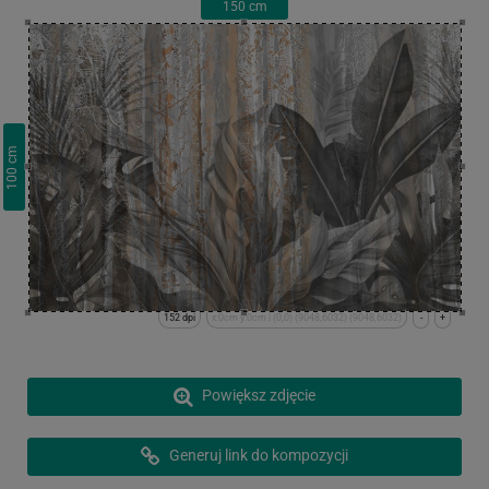
150
cm
cm
100
152 dpi
x:0cm y:0cm | (0,0) (9048,6032) (9048,6032)
-
+
Powiększ zdjęcie
Generuj link do kompozycji