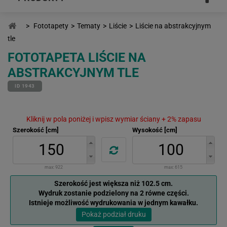
>
Fototapety
>
Tematy
>
Liście
>
Liście na abstrakcyjnym
tle
FOTOTAPETA LIŚCIE NA
ABSTRAKCYJNYM TLE
ID 1943
Kliknij w pola poniżej i wpisz wymiar ściany + 2% zapasu
Szerokość [cm]
Wysokość [cm]
max:
922
max:
615
Szerokość jest większa niż 102.5 cm.
Wydruk zostanie podzielony na 2 równe części.
Istnieje możliwość wydrukowania w jednym kawałku.
Pokaż podział druku