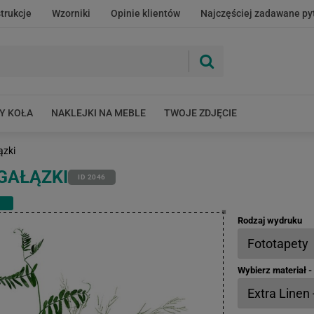
strukcje
Wzorniki
Opinie klientów
Najczęściej zadawane py
Y KOŁA
NAKLEJKI NA MEBLE
TWOJE ZDJĘCIE
łązki
 GAŁĄZKI
ID 2046
Rodzaj wydruku
Wybierz materiał 