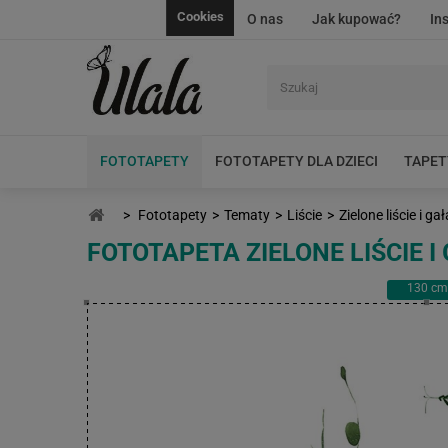
Cookies
O nas
Jak kupować?
In
FOTOTAPETY
FOTOTAPETY DLA DZIECI
TAPET
>
Fototapety
>
Tematy
>
Liście
>
Zielone liście i ga
FOTOTAPETA ZIELONE LIŚCIE I
130
cm