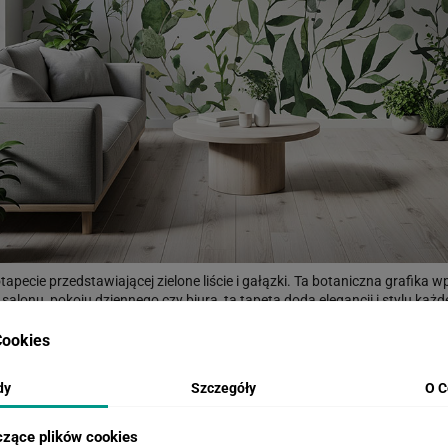
otapecie przedstawiającej zielone liście i gałązki. Ta botaniczna grafik
i, salonu, pokoju dziennego czy biura, ta tapeta doda elegancji i stylu 
ęki tej fototapecie możesz przekształcić swój apartament w oazę spokoju, 
h akcentów do Twojego wnętrza. Niezależnie od tego, czy planujesz grun
ookies
ysły, a botaniczne wzory dodają głębi i charakteru każdemu pomieszczen
i piękna dzięki naszej fototapecie z motywem liści.
dy
Szczegóły
O C
ątpliwości?
TUTAJ
możesz zamówić próbkę w rozmiarze 50x50cm z wybr
czące plików cookies