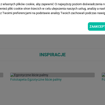
a z własnych plików cookie, aby zapewnić Ci najwyższy poziom doświadczenia na
ież pliki cookie stron trzecich w celu ulepszenia naszych usług, analizy a nas
WIZUALIZACJE PRODUKTU
z Twoimi preferencjami na podstawie analizy Twoich zachowań podczas nawiga
ZAAKCEP
Loading...
Loa
INSPIRACJE
Fototapeta Egzotyczne liście palmy
Fo