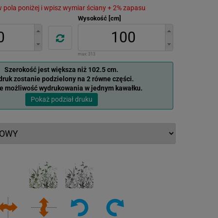
 w pola poniżej i wpisz wymiar ściany + 2% zapasu
Wysokość [cm]
max:
313
Szerokość jest większa niż 102.5 cm.
ruk zostanie podzielony na 2 równe części.
je możliwość wydrukowania w jednym kawałku.
Pokaż podział druku