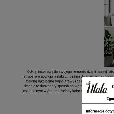
Odkryj inspirację do swojego remontu dzięki naszej fot
atmosferę spokoju i relaksu. Idealna do aranżacji sypialn
zieloną łąkę pełną bujnej trawy i delikatnych liści. Dzi
ścianie to doskonały sposób na wprowadzenie naturalnyc
C
jest idealnym wyborem. Zielony kolor działa kojąco na zm
Zgo
Masz jakieś w
Informacje doty