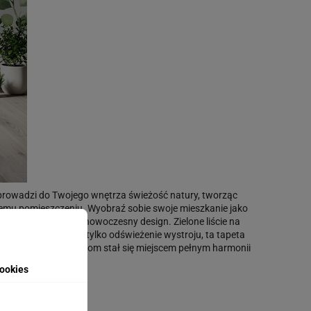
a wprowadzi do Twojego wnętrza świeżość natury, tworząc
każdemu pomieszczeniu. Wyobraź sobie swoje mieszkanie jako
gdzie natura spotyka nowoczesny design. Zielone liście na
towny remont, czy tylko odświeżenie wystroju, ta tapeta
iu. Spraw, aby Twój dom stał się miejscem pełnym harmonii
ookies
anego zdjęcia.