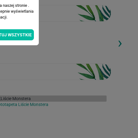
 naszej stronie .
tepnie wyświetlania
cji.
TUJ WSZYSTKIE
›
ding...
Loading...
totapeta Liście Monstera