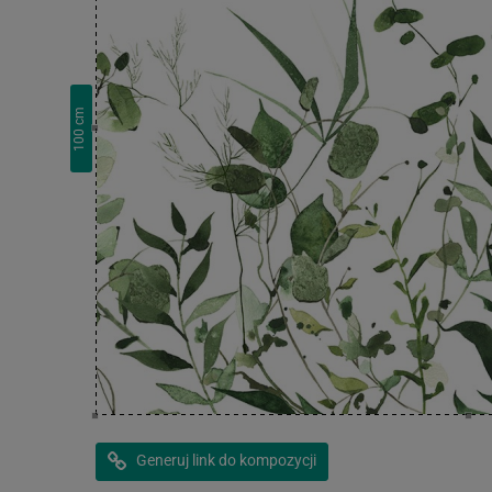
cm
100
Generuj link do kompozycji