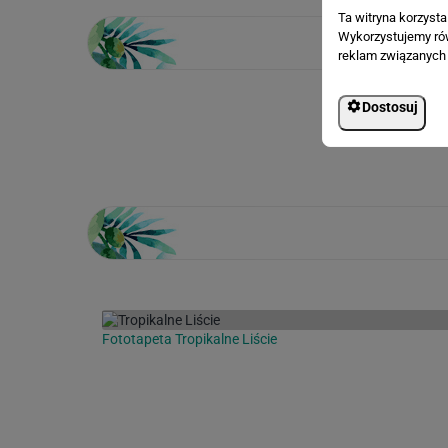
Ta witryna korzyst
Wykorzystujemy równ
reklam związanych 
Dostosuj
Loading...
Fototapeta Tropikalne Liście