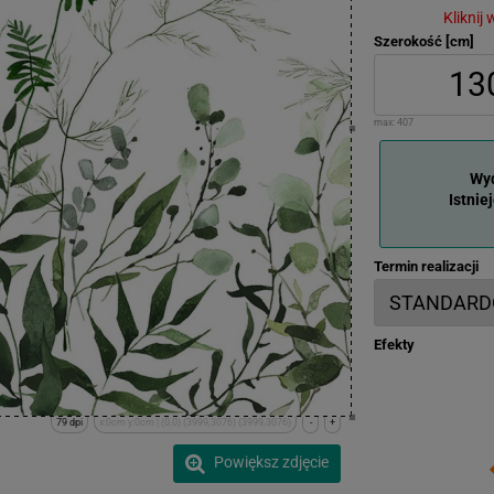
Kliknij
Szerokość [cm]
max:
407
Wyd
Istnie
Termin realizacji
Efekty
79 dpi
x:0cm y:0cm | (0,0) (3999,3076) (3999,3076)
-
+
Powiększ zdjęcie