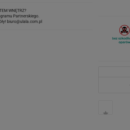
TEM WNĘTRZ?
gramu Partnerskiego.
óły!
biuro@ulala.com.pl