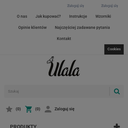
Zaloguj się
Zaloguj się
O nas
Jak kupować?
Instrukcje
Wzorniki
Opinie klientów
Najczęściej zadawane pytania
Kontakt
Cookies
(
0
)
(0)
Zaloguj się
PRODUKTY