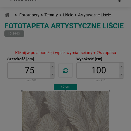
>
Fototapety
>
Tematy
>
Liście
>
Artystyczne Liście
FOTOTAPETA ARTYSTYCZNE LIŚCIE
ID 2603
Kliknij w pola poniżej i wpisz wymiar ściany + 2% zapasu
Szerokość [cm]
Wysokość [cm]
max:
308
max:
410
75
cm