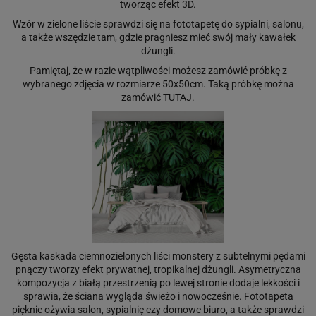
tworząc efekt 3D.
Wzór w zielone liście sprawdzi się na fototapetę do sypialni, salonu,
a także wszędzie tam, gdzie pragniesz mieć swój mały kawałek
dżungli.
Pamiętaj, że w razie wątpliwości możesz zamówić próbkę z
wybranego zdjęcia w rozmiarze 50x50cm. Taką próbkę można
zamówić
TUTAJ
.
Gęsta kaskada ciemnozielonych liści monstery z subtelnymi pędami
pnączy tworzy efekt prywatnej, tropikalnej dżungli. Asymetryczna
kompozycja z białą przestrzenią po lewej stronie dodaje lekkości i
sprawia, że ściana wygląda świeżo i nowocześnie. Fototapeta
pięknie ożywia salon, sypialnię czy domowe biuro, a także sprawdzi