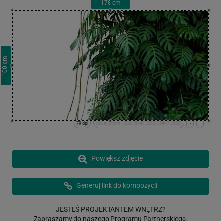
178
cm
cm
100
79 dpi
x:0cm y:0cm | (0,0) (5447,3060) (5447,3060)
-
+
Powiększ zdjęcie
Generuj link do kompozycji
JESTEŚ PROJEKTANTEM WNĘTRZ?
Zapraszamy do naszego Programu Partnerskiego.