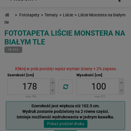
>
Fototapety
>
Tematy
>
Liście
>
Liście Monstera na białym
tle
FOTOTAPETA LIŚCIE MONSTERA NA
BIAŁYM TLE
ID 374
Kliknij w pola poniżej i wpisz wymiar ściany + 2% zapasu
Szerokość [cm]
Wysokość [cm]
max:
554
max:
312
Szerokość jest większa niż 102.5 cm.
Wydruk zostanie podzielony na 2 równe części.
Istnieje możliwość wydrukowania w jednym kawałku.
Pokaż podział druku