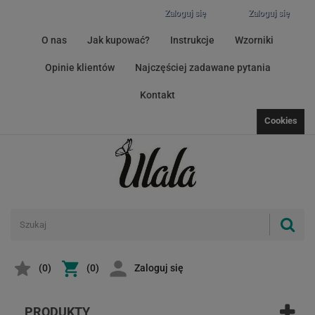
Zaloguj się
Zaloguj się
O nas
Jak kupować?
Instrukcje
Wzorniki
Opinie klientów
Najczęściej zadawane pytania
Kontakt
Cookies
(
0
)
(0)
Zaloguj się
PRODUKTY