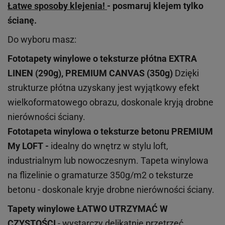
Łatwe sposoby klejenia!
- posmaruj klejem tylko
ścianę.
Do wyboru masz:
Fototapety winylowe o
teksturze
płótna EXTRA
LINEN (290g), PREMIUM CANVAS (350g)
Dzięki
strukturze płótna uzyskany jest wyjątkowy efekt
wielkoformatowego obrazu, doskonale kryją drobne
nierówności ściany.
Fototapeta winylowa o
teksturze
betonu PREMIUM
My LOFT -
idealny do wnętrz w stylu loft,
industrialnym lub nowoczesnym. Tapeta winylowa
na flizelinie o gramaturze 350g/m2 o teksturze
betonu - doskonale kryje drobne nierówności ściany.
Tapety winylowe
ŁATWO UTRZYMAĆ W
CZYSTOŚCI
- wystarczy delikatnie przetrzeć