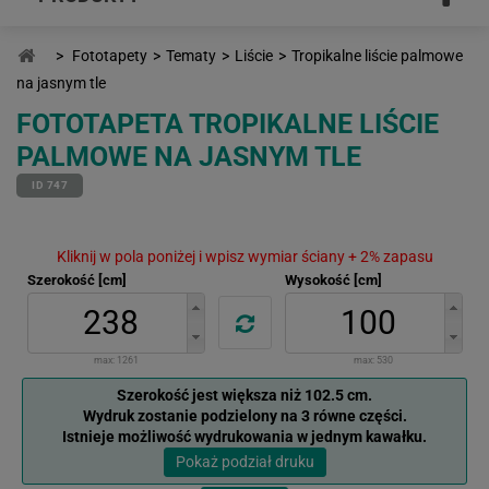
>
Fototapety
>
Tematy
>
Liście
>
Tropikalne liście palmowe
na jasnym tle
FOTOTAPETA TROPIKALNE LIŚCIE
PALMOWE NA JASNYM TLE
ID 747
Kliknij w pola poniżej i wpisz wymiar ściany + 2% zapasu
Szerokość [cm]
Wysokość [cm]
max:
1261
max:
530
Szerokość jest większa niż 102.5 cm.
Wydruk zostanie podzielony na 3 równe części.
Istnieje możliwość wydrukowania w jednym kawałku.
Pokaż podział druku