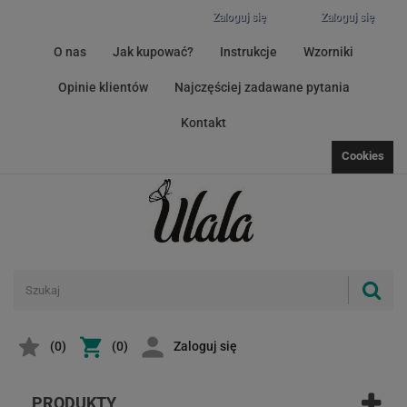
Zaloguj się
Zaloguj się
O nas
Jak kupować?
Instrukcje
Wzorniki
Opinie klientów
Najczęściej zadawane pytania
Kontakt
Cookies
(
0
)
(0)
Zaloguj się
PRODUKTY