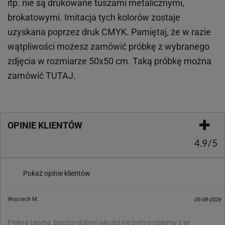
itp.
nie są drukowane tuszami metalicznymi,
brokatowymi. Imitacja tych kolorów zostaje
uzyskana poprzez druk CMYK. Pamiętaj, że w
razie
wątpliwości możesz zamówić próbkę z wybranego
zdjęcia w rozmiarze 50x50 cm. Taką próbkę można
zamówić
TUTAJ
.
OPINIE KLIENTÓW
4.9/5
Pokaż opinie klientów
Wojciech M.
05-08-2026
Piękna tapeta, bardzo dobrej jakości nie było problemu z jej