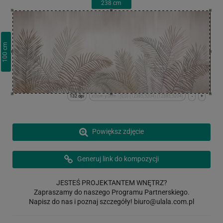
238
cm
cm
100
132 dpi
x:0cm y:0cm | (0,0) (12385,5204) (12385,5204)
-
+
Powiększ zdjęcie
Generuj link do kompozycji
JESTEŚ PROJEKTANTEM WNĘTRZ?
Zapraszamy do naszego Programu Partnerskiego.
Napisz do nas i poznaj szczegóły!
biuro@ulala.com.pl