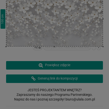
cm
100
142 dpi
x:0cm y:0cm | (0,0) (10000,5650) (10000,5650)
-
+
Powiększ zdjęcie
Generuj link do kompozycji
JESTEŚ PROJEKTANTEM WNĘTRZ?
Zapraszamy do naszego Programu Partnerskiego.
Napisz do nas i poznaj szczegóły!
biuro@ulala.com.pl