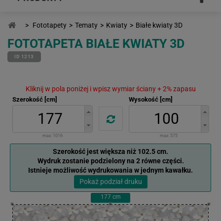
>
Fototapety
>
Tematy
>
Kwiaty
>
Białe kwiaty 3D
FOTOTAPETA BIAŁE KWIATY 3D
ID 1213
Kliknij w pola poniżej i wpisz wymiar ściany + 2% zapasu
Szerokość [cm]
Wysokość [cm]
max:
1016
max:
575
Szerokość jest większa niż 102.5 cm.
Wydruk zostanie podzielony na 2 równe części.
Istnieje możliwość wydrukowania w jednym kawałku.
Pokaż podział druku
177
cm