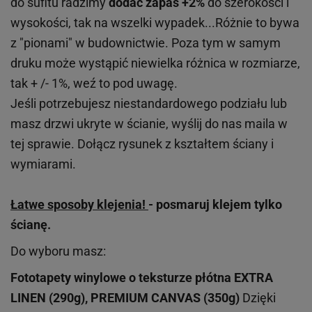
do sufitu radzimy
dodać zapas +2%
do szerokości i
wysokości, tak na wszelki wypadek...Różnie to bywa
z "pionami" w budownictwie. Poza tym w samym
druku może wystąpić niewielka różnica w rozmiarze,
tak + /- 1%, weź to pod uwagę.
Jeśli potrzebujesz niestandardowego podziału lub
masz drzwi ukryte w ścianie, wyślij do nas maila w
tej sprawie. Dołącz rysunek z kształtem ściany i
wymiarami.
Łatwe sposoby klejenia!
- posmaruj klejem tylko
ścianę.
Do wyboru masz:
Fototapety winylowe o
teksturze
płótna EXTRA
LINEN (290g), PREMIUM CANVAS (350g)
Dzięki