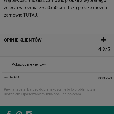
wątpliwości możesz zamówić próbkę z wybranego
zdjęcia w rozmiarze 50x50 cm. Taką próbkę można
zamówić
TUTAJ
.
OPINIE KLIENTÓW
4.9/5
Pokaż opinie klientów
Wojciech M.
05-08-2026
Piękna tapeta, bardzo dobrej jakości nie było problemu z jej
ułożeniem i spasowaniem, miła obsługa polecam