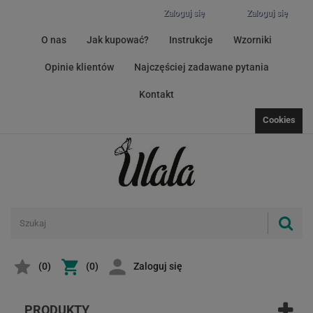
Zaloguj się
Zaloguj się
O nas
Jak kupować?
Instrukcje
Wzorniki
Opinie klientów
Najczęściej zadawane pytania
Kontakt
Cookies
(
0
)
(0)
Zaloguj się
PRODUKTY