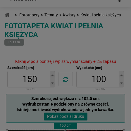
>
Fototapety
>
Tematy
>
Kwiaty
>
Kwiat i pełnia księżyca
FOTOTAPETA KWIAT I PEŁNIA
KSIĘŻYCA
ID 1558
Kliknij w pola poniżej i wpisz wymiar ściany + 2% zapasu
Szerokość [cm]
Wysokość [cm]
max:
610
max:
407
Szerokość jest większa niż 102.5 cm.
Wydruk zostanie podzielony na 2 równe części.
Istnieje możliwość wydrukowania w jednym kawałku.
Pokaż podział druku
150
cm