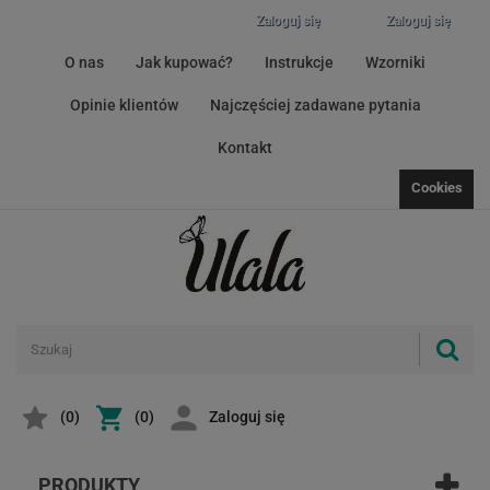
Zaloguj się
Zaloguj się
O nas
Jak kupować?
Instrukcje
Wzorniki
Opinie klientów
Najczęściej zadawane pytania
Kontakt
Cookies
(
0
)
(0)
Zaloguj się
PRODUKTY