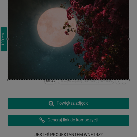
cm
100
102 dpi
x:0cm y:0cm | (0,0) (5992,3995) (5992,3995)
-
+
Powiększ zdjęcie
Generuj link do kompozycji
JESTEŚ PROJEKTANTEM WNĘTRZ?