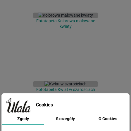
Fototapeta Kolorowa malowane
kwiaty
Fototapeta Kwiat w szarościach
Cookies
Zgody
Szczegóły
O Cookies