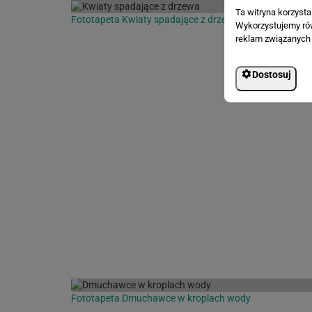
Ta witryna korzyst
Fototapeta Kwiaty spadające z drzewa
Wykorzystujemy równ
reklam związanych 
Dostosuj
Fototapeta Dmuchawce w kroplach wody