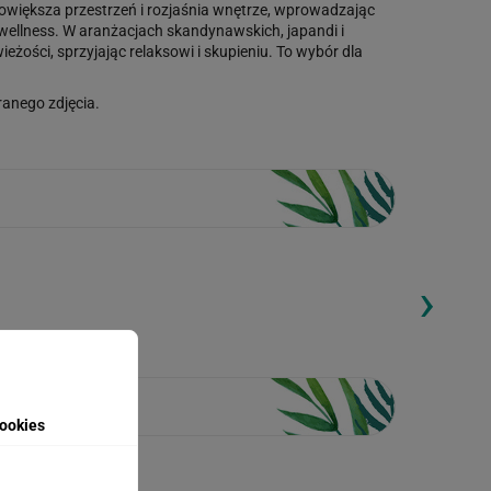
 powiększa przestrzeń i rozjaśnia wnętrze, wprowadzając
ie wellness. W aranżacjach skandynawskich, japandi i
żości, sprzyjając relaksowi i skupieniu. To wybór dla
anego zdjęcia.
›
ding...
Loading...
ookies