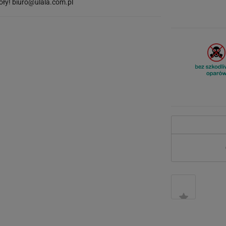
óły!
biuro@ulala.com.pl