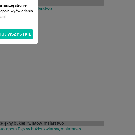
 naszej stronie .
totapeta Kwiaty malarstwo
tepnie wyświetlania
cji.
TUJ WSZYSTKIE
totapeta Piękny bukiet kwiatów, malarstwo