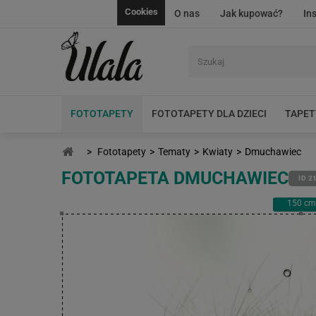
Cookies
O nas
Jak kupować?
In
FOTOTAPETY
FOTOTAPETY DLA DZIECI
TAPET
>
Fototapety
>
Tematy
>
Kwiaty
>
Dmuchawiec
FOTOTAPETA DMUCHAWIEC
ID 2
150
cm