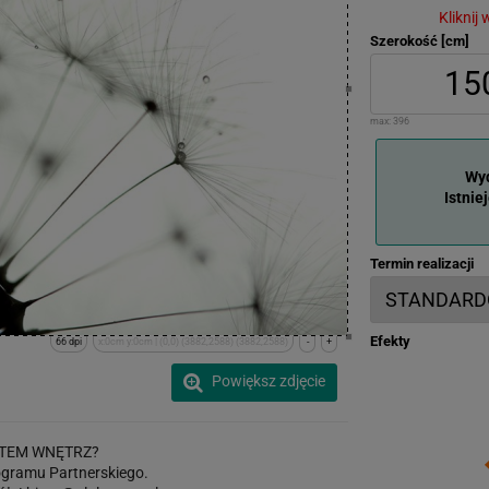
Kliknij
Szerokość [cm]
max:
396
Wyd
Istnie
Termin realizacji
Efekty
66 dpi
x:0cm y:0cm | (0,0) (3882,2588) (3882,2588)
-
+
Powiększ zdjęcie
TEM WNĘTRZ?
gramu Partnerskiego.