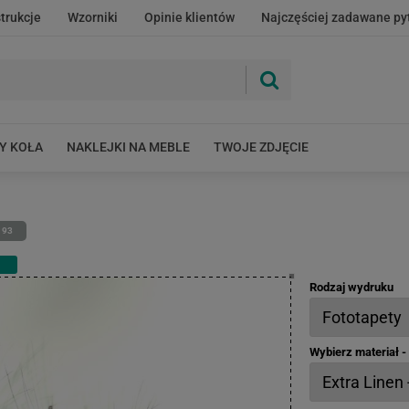
strukcje
Wzorniki
Opinie klientów
Najczęściej zadawane py
Y KOŁA
NAKLEJKI NA MEBLE
TWOJE ZDJĘCIE
193
Rodzaj wydruku
Wybierz materiał 