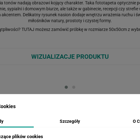
jścia tonów nadają obrazowi kojący charakter. Taka fototapeta optycznie
ie, sypialni i domowym biurze, ale także w gabinecie, recepcji czy stref
kcentem. Delikatny rysunek nasion dodaje wnętrzu wrażenia ruchu i świe
miłośników natury, prostoty i czystej formy.
ątpliwości?
TUTAJ
możesz zamówić próbkę w rozmiarze 50x50cm z wybr
WIZUALIZACJE PRODUKTU
Loading...
Loa
ookies
INSPIRACJE
dy
Szczegóły
O C
czące plików cookies