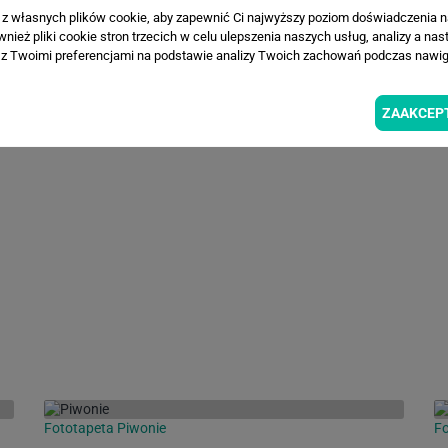
a z własnych plików cookie, aby zapewnić Ci najwyższy poziom doświadczenia na
Fototapeta Kwiaty na łące
Fo
ież pliki cookie stron trzecich w celu ulepszenia naszych usług, analizy a nas
z Twoimi preferencjami na podstawie analizy Twoich zachowań podczas nawiga
ZAAKCEP
Fototapeta Piwonie
Fo