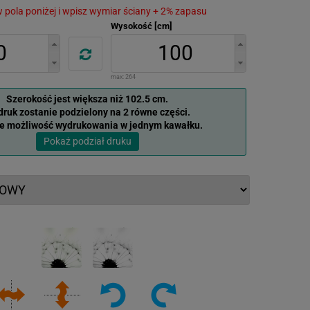
 w pola poniżej i wpisz wymiar ściany + 2% zapasu
Wysokość [cm]
max:
264
Szerokość jest większa niż 102.5 cm.
ruk zostanie podzielony na 2 równe części.
je możliwość wydrukowania w jednym kawałku.
Pokaż podział druku