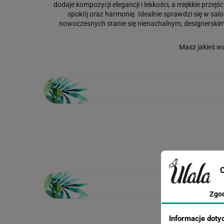
dodaje kompozycji elegancji i lekkości, a miękkie prze
spokój oraz harmonię. Idealnie sprawdzi się w salon
nowoczesnych stanie się nienachalnym, designerskim a
Masz jakieś w
Loading...
C
Zgo
Informacje doty