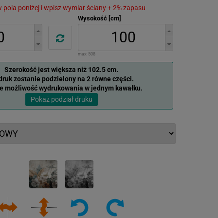
 w pola poniżej i wpisz wymiar ściany + 2% zapasu
Wysokość [cm]
max:
508
Szerokość jest większa niż 102.5 cm.
ruk zostanie podzielony na 2 równe części.
je możliwość wydrukowania w jednym kawałku.
Pokaż podział druku