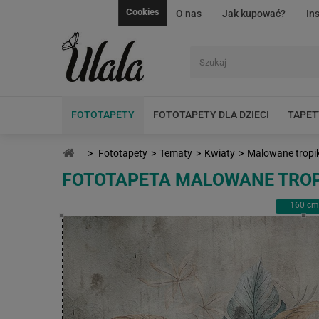
Cookies
O nas
Jak kupować?
In
FOTOTAPETY
FOTOTAPETY DLA DZIECI
TAPET
>
Fototapety
>
Tematy
>
Kwiaty
>
Malowane tropik
FOTOTAPETA MALOWANE TROP
160
cm