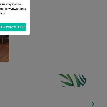
 naszej stronie .
tepnie wyświetlania
cji.
TUJ WSZYSTKIE
›
ding...
Loading...