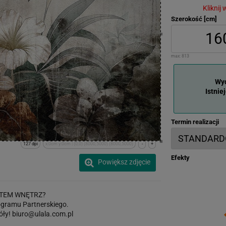
Kliknij
Szerokość [cm]
max:
813
Wyd
Istnie
Termin realizacji
127 dpi
x:0cm y:0cm | (0,0) (8000,5000) (8000,5000)
-
+
Efekty
Powiększ zdjęcie
TEM WNĘTRZ?
gramu Partnerskiego.
óły!
biuro@ulala.com.pl