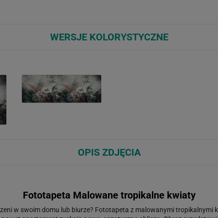
WERSJE KOLORYSTYCZNE
OPIS ZDJĘCIA
Fototapeta Malowane tropikalne kwiaty
zeni w swoim domu lub biurze? Fototapeta z malowanymi tropikalnymi kw