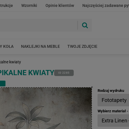
strukcje
Wzorniki
Opinie klientów
Najczęściej zadawane py
Y KOŁA
NAKLEJKI NA MEBLE
TWOJE ZDJĘCIE
alne kwiaty
IKALNE KWIATY
ID 2285
Rodzaj wydruku
Wybierz materiał 