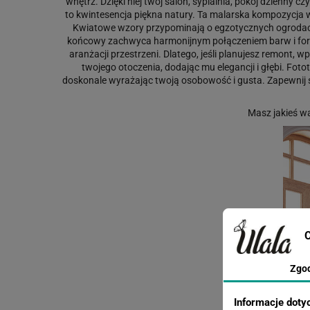
wnętrz. Dzięki niej twój salon, sypialnia, pokój dzienny
to kwintesencja piękna natury. Ta malarska kompozycja w
Kwiatowe wzory przypominają o egzotycznych ogrodach i
końcowy zachwyca harmonijnym połączeniem barw i form.
aranżacji przestrzeni. Dlatego, jeśli planujesz remont,
twojego otoczenia, dodając mu elegancji i głębi. Fo
doskonale wyrażając twoją osobowość i gusta. Zapewnij so
Masz jakieś w
C
Zgo
Informacje doty