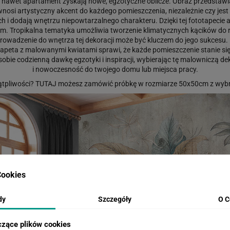
 czy nawet apartament zyskają nowe, egzotyczne oblicze. Obraz przedstawia
nosi artystyczny akcent do każdego pomieszczenia, niezależnie czy jes
 dodają wnętrzu niepowtarzalnego charakteru. Dzięki tej fototapecie ara
 Tropikalna tematyka umożliwia tworzenie klimatycznych kącików do re
 wprowadzenie do wnętrza tej dekoracji może być kluczem do jego sukcesu.
totapeta z malowanymi kwiatami sprawi, że każde pomieszczenie stanie si
bie codzienną dawkę egzotyki i inspiracji, wybierając tę malowniczą dek
i nowoczesność do twojego domu lub miejsca pracy.
ątpliwości?
TUTAJ
możesz zamówić próbkę w rozmiarze 50x50cm z wybr
ookies
dy
Szczegóły
O C
czące plików cookies