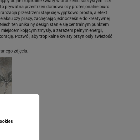
jący bujne tropikalne kwiaty w otoczeniu soczystych liści
t to prywatna przestrzeń domowa czy profesjonalne biuro.
nżacja przestrzeni staje się wyjątkowo prosta, a efekt
laksu czy pracy, zachęcając jednocześnie do kreatywnej
 Niech ten unikalny design stanie się centralnym punktem
ę miejscem kojącym zmysły, a zarazem pełnym energii,
orację. Pozwól, aby tropikalne kwiaty przyniosły świeżość
anego zdjęcia.
ookies