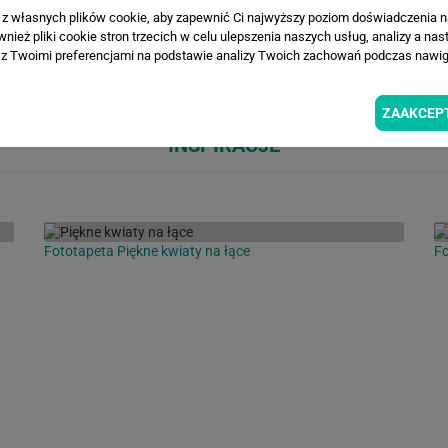
a z własnych plików cookie, aby zapewnić Ci najwyższy poziom doświadczenia na
ież pliki cookie stron trzecich w celu ulepszenia naszych usług, analizy a nas
Loading...
Loa
z Twoimi preferencjami na podstawie analizy Twoich zachowań podczas nawiga
ZAAKCEP
INSPIRACJE
Fototapeta Piękne kwiaty na łące
Fo