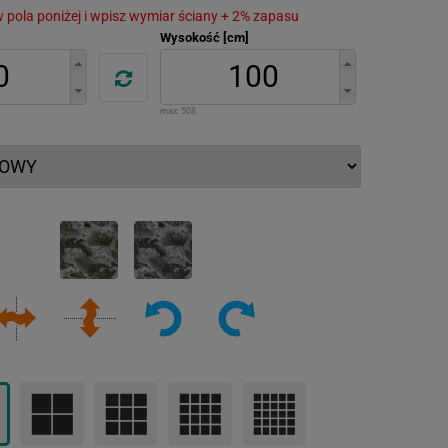
 w pola poniżej i wpisz wymiar ściany + 2% zapasu
Wysokość [cm]
max:
508