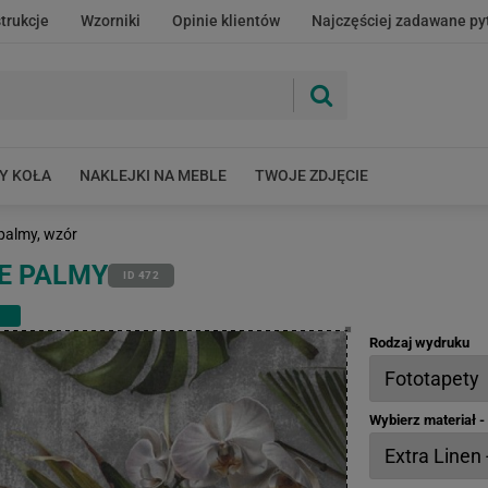
strukcje
Wzorniki
Opinie klientów
Najczęściej zadawane py
Y KOŁA
NAKLEJKI NA MEBLE
TWOJE ZDJĘCIE
 palmy, wzór
IE PALMY
ID 472
Rodzaj wydruku
Wybierz materiał 