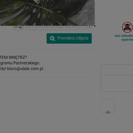
127 dpi
x:0cm y:0cm | (0,0) (5000,5000) (5000,5000)
-
+
Powiększ zdjęcie
TEM WNĘTRZ?
gramu Partnerskiego.
óły!
biuro@ulala.com.pl