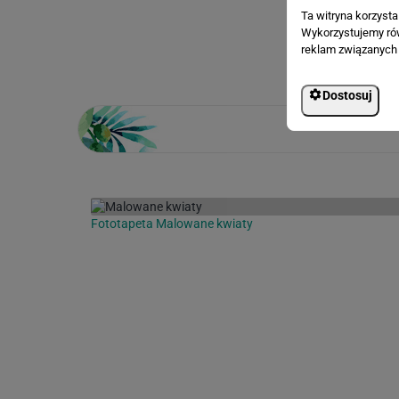
Ta witryna korzyst
Wykorzystujemy równ
Loading...
reklam związanych 
Dostosuj
Fototapeta Malowane kwiaty