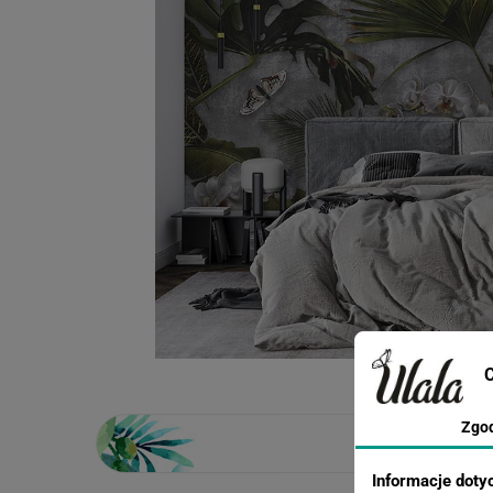
C
Zgo
Informacje doty