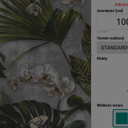
Kliknij
Szerokość [cm]
max:
508
Termin realizacji
Efekty
Wielkość wzoru