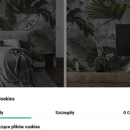
ookies
dy
Szczegóły
O C
WIZUALIZACJE PRODUKTU
czące plików cookies