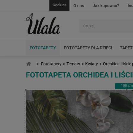
Cookies
O nas
Jak kupować?
In
FOTOTAPETY
FOTOTAPETY DLA DZIECI
TAPET
>
Fototapety
>
Tematy
>
Kwiaty
>
Orchidea i liście
FOTOTAPETA ORCHIDEA I LIŚC
100
cm