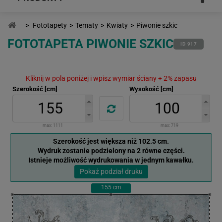
>
Fototapety
>
Tematy
>
Kwiaty
>
Piwonie szkic
FOTOTAPETA PIWONIE SZKIC
ID 917
Kliknij w pola poniżej i wpisz wymiar ściany + 2% zapasu
Szerokość [cm]
Wysokość [cm]
max:
1111
max:
719
Szerokość jest większa niż 102.5 cm.
Wydruk zostanie podzielony na 2 równe części.
Istnieje możliwość wydrukowania w jednym kawałku.
Pokaż podział druku
155
cm