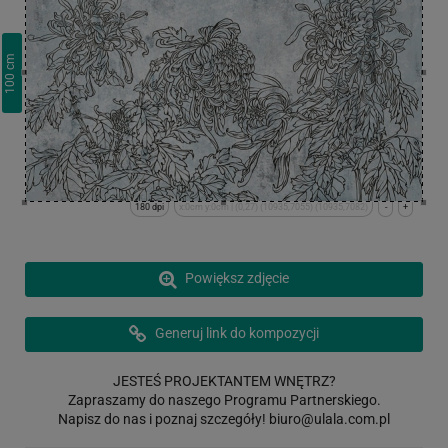
cm
100
180 dpi
x:0cm y:0cm | (0,27) (10935,7055) (10935,7082)
-
+
Powiększ zdjęcie
Generuj link do kompozycji
JESTEŚ PROJEKTANTEM WNĘTRZ?
Zapraszamy do naszego Programu Partnerskiego.
Napisz do nas i poznaj szczegóły!
biuro@ulala.com.pl