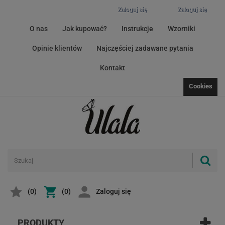
Zaloguj się
Zaloguj się
O nas
Jak kupować?
Instrukcje
Wzorniki
Opinie klientów
Najczęściej zadawane pytania
Kontakt
Cookies
(
0
)
(0)
Zaloguj się
PRODUKTY