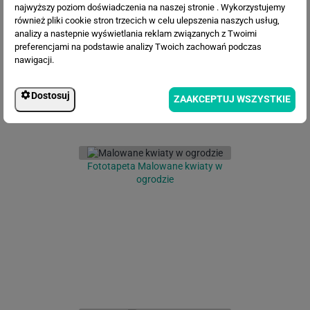
Fototapeta Kwiaty Szkic
najwyższy poziom doświadczenia na naszej stronie . Wykorzystujemy
również pliki cookie stron trzecich w celu ulepszenia naszych usług,
analizy a nastepnie wyświetlania reklam związanych z Twoimi
preferencjami na podstawie analizy Twoich zachowań podczas
nawigacji.
Dostosuj
ZAAKCEPTUJ WSZYSTKIE
Fototapeta Malowane kwiaty w
ogrodzie