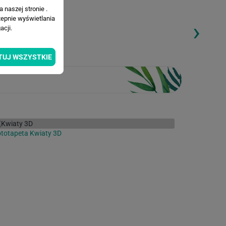
 naszej stronie .
tepnie wyświetlania
›
ding...
Loading...
cji.
TUJ WSZYSTKIE
totapeta Kwiaty 3D