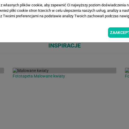
a z własnych plików cookie, aby zapewnić Ci najwyższy poziom doświadczenia na
ież pliki cookie stron trzecich w celu ulepszenia naszych usług, analizy a nas
Loading...
Loa
z Twoimi preferencjami na podstawie analizy Twoich zachowań podczas nawiga
ZAAKCEP
INSPIRACJE
Fototapeta Malowane kwiaty
Fo