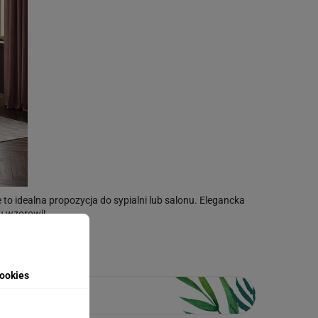
 to idealna propozycja do sypialni lub salonu. Elegancka
u wzorowi!
anego zdjęcia.
ookies