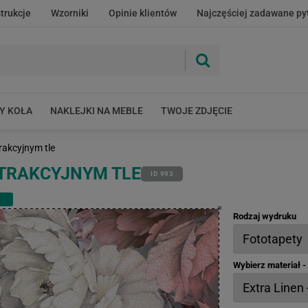
strukcje
Wzorniki
Opinie klientów
Najczęściej zadawane py
Y KOŁA
NAKLEJKI NA MEBLE
TWOJE ZDJĘCIE
rakcyjnym tle
STRAKCYJNYM TLE
ID 993
Rodzaj wydruku
Wybierz materiał 