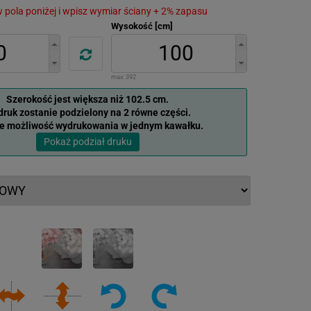
 w pola poniżej i wpisz wymiar ściany + 2% zapasu
Wysokość [cm]
max:
392
Szerokość jest większa niż 102.5 cm.
ruk zostanie podzielony na 2 równe części.
je możliwość wydrukowania w jednym kawałku.
Pokaż podział druku