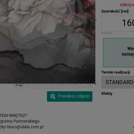
Kliknij
Szerokość [cm]
max:
627
Wyd
Istnie
Termin realizacji
99 dpi
x:0cm y:0cm | (0,0) (6167,3854) (6167,3854)
-
+
Efekty
Powiększ zdjęcie
TEM WNĘTRZ?
gramu Partnerskiego.
óły!
biuro@ulala.com.pl