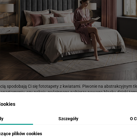
ścią spodobają Ci się fototapety z kwiatami. Piwonie na abstrakcyjnym tle
 apartamentu czy pokoju gościnnego nabierze nowego blasku dzięki tem
ątpliwości?
TUTAJ
możesz zamówić próbkę w rozmiarze 50x50cm z wybr
ookies
dy
Szczegóły
O C
WIZUALIZACJE PRODUKTU
czące plików cookies