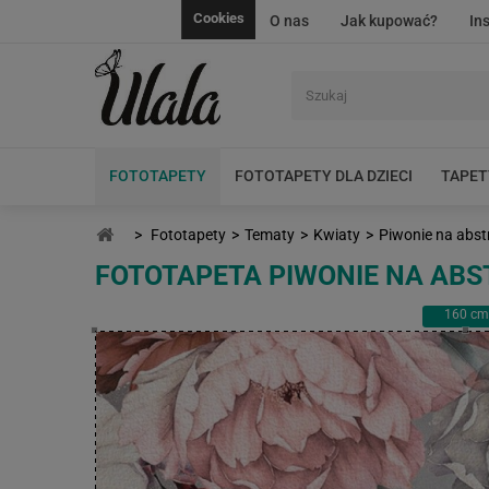
Cookies
O nas
Jak kupować?
In
FOTOTAPETY
FOTOTAPETY DLA DZIECI
TAPET
>
Fototapety
>
Tematy
>
Kwiaty
>
Piwonie na abst
FOTOTAPETA PIWONIE NA AB
160
cm