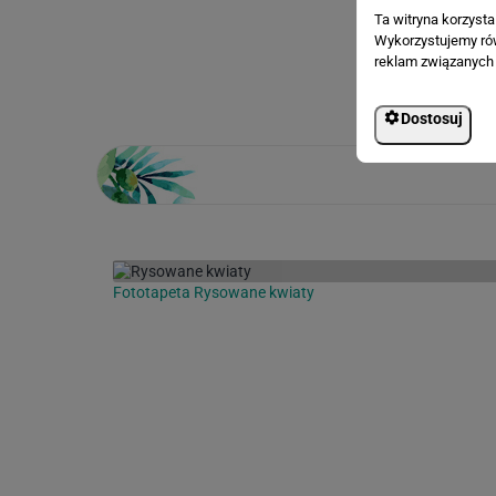
Ta witryna korzyst
Wykorzystujemy równ
Loading...
reklam związanych 
Dostosuj
Fototapeta Rysowane kwiaty