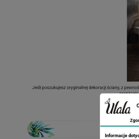
Jeśli poszukujesz oryginalnej dekoracji ściany, z pewno
aranżacja
Masz jakieś w
C
Zgo
Informacje doty