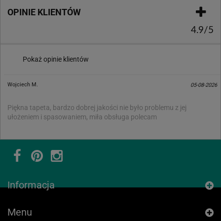
OPINIE KLIENTÓW
4.9/5
Pokaż opinie klientów
Wojciech M.
05-08-2026
Piękna tapeta, bardzo dobrej jakości nie było problemu z jej
ułożeniem i spasowaniem, miła obsługa polecam
Informacja
Menu