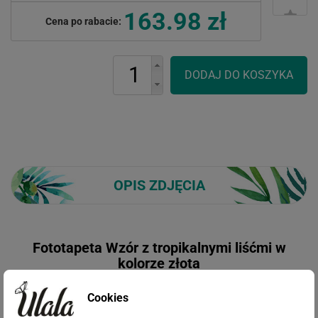
163.98 zł
Cena po rabacie:
OPIS ZDJĘCIA
Fototapeta Wzór z tropikalnymi liśćmi w
kolorze złota
Cookies