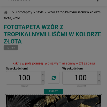
>
Fototapety
>
Style
>
Wzór z tropikalnymi liśćmi w kolorze
złota, wzór
FOTOTAPETA WZÓR Z
TROPIKALNYMI LIŚĆMI W KOLORZE
ZŁOTA
ID 715
Kliknij w pola poniżej i wpisz wymiar ściany + 2% zapasu
Szerokość [cm]
Wysokość [cm]
max:
394
max:
394
100
cm