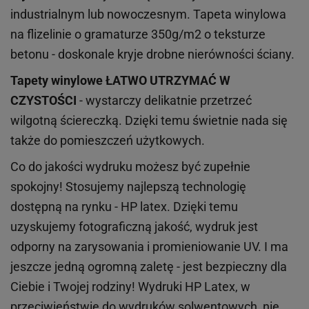
industrialnym lub nowoczesnym. Tapeta winylowa
na flizelinie o gramaturze 350g/m2 o teksturze
betonu - doskonale kryje drobne nierówności ściany.
Tapety winylowe
ŁATWO UTRZYMAĆ W
CZYSTOŚCI
- wystarczy delikatnie przetrzeć
wilgotną ściereczką. Dzięki temu świetnie nada się
także do pomieszczeń użytkowych.
Co do jakości wydruku możesz być zupełnie
spokojny! Stosujemy najlepszą technologię
dostępną na rynku - HP latex. Dzięki temu
uzyskujemy fotograficzną jakość, wydruk jest
odporny na zarysowania i promieniowanie UV. I ma
jeszcze jedną ogromną zaletę - jest bezpieczny dla
Ciebie i Twojej rodziny!
Wydruki HP
Latex
, w
przeciwieństwie do wydruków
solwentowych
, nie