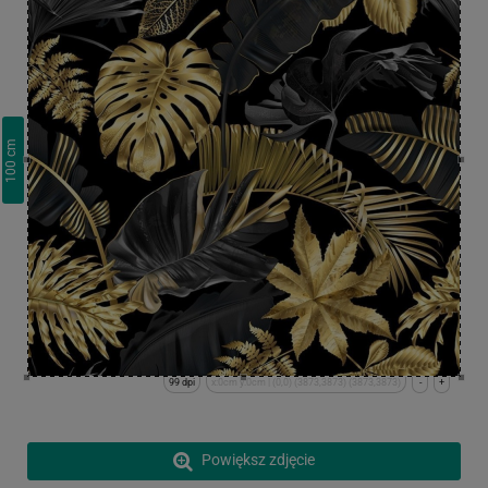
cm
100
99 dpi
x:0cm y:0cm | (0,0) (3873,3873) (3873,3873)
-
+
Powiększ zdjęcie