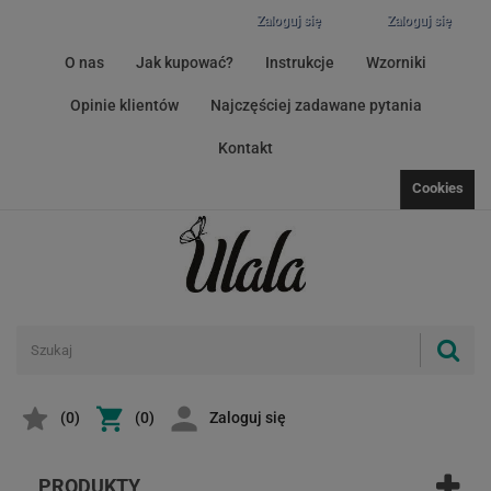
Zaloguj się
Zaloguj się
O nas
Jak kupować?
Instrukcje
Wzorniki
Opinie klientów
Najczęściej zadawane pytania
Kontakt
Cookies
(
0
)
(0)
Zaloguj się
PRODUKTY