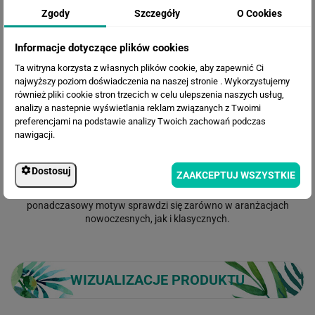
Zgody
Szczegóły
O Cookies
Informacje dotyczące plików cookies
Ta witryna korzysta z własnych plików cookie, aby zapewnić Ci
najwyższy poziom doświadczenia na naszej stronie . Wykorzystujemy
również pliki cookie stron trzecich w celu ulepszenia naszych usług,
analizy a nastepnie wyświetlania reklam związanych z Twoimi
Elegancka fototapeta z tropikalnymi liśćmi na głębokim, czarnym
preferencjami na podstawie analizy Twoich zachowań podczas
tle tworzy efekt glamour z nutą art déco. Realistyczne liście
nawigacji.
monstery, palmy, bananowca i paproci nadają ścianie wyrazistości i
głębi. Idealna do salonu, sypialni, biura czy holu, gdzie ma pełnić
rolę luksusowego akcentu. Ciemne tło podkreśla złote detale i
Dostosuj
ZAAKCEPTUJ WSZYSTKIE
świetnie łączy się z drewnem, marmurem oraz czernią i bielą.
Wysokiej jakości druk i matowe wykończenie ograniczają refleksy, a
ponadczasowy motyw sprawdzi się zarówno w aranżacjach
nowoczesnych, jak i klasycznych.
WIZUALIZACJE PRODUKTU