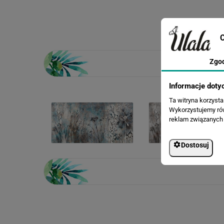
C
Zgo
Informacje doty
Ta witryna korzyst
Wykorzystujemy równ
reklam związanych 
Dostosuj