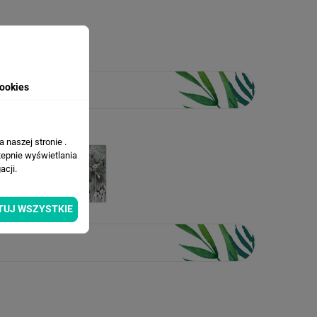
ookies
 naszej stronie .
tepnie wyświetlania
cji.
TUJ WSZYSTKIE