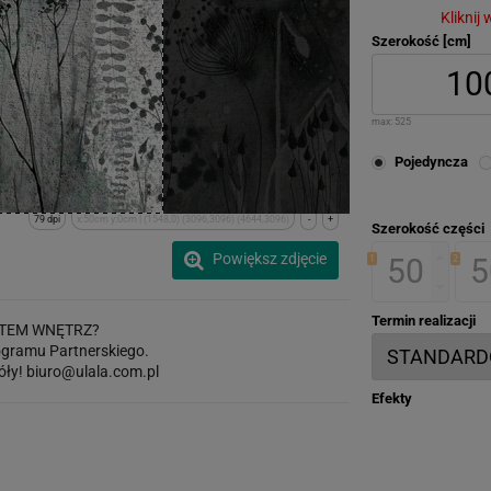
Kliknij
Szerokość [cm]
max:
525
Pojedyncza
79 dpi
x:50cm y:0cm | (1548,0) (3096,3096) (4644,3096)
-
+
Szerokość części
Powiększ zdjęcie
1
2
Termin realizacji
TEM WNĘTRZ?
gramu Partnerskiego.
óły!
biuro@ulala.com.pl
Efekty