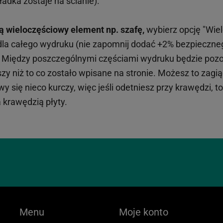
adka zostaje na ścianie).
ą wieloczęściowy element np. szafę,
wybierz opcję "Wiel
 dla całego wydruku (nie zapomnij dodać +2% bezpieczn
). Między poszczególnymi częściami wydruku będzie pozos
y niż to co zostało wpisane na stronie. Możesz to zagiąć
 się nieco kurczy, więc jeśli odetniesz przy krawędzi, t
 krawędzią płyty.
Menu
Moje konto