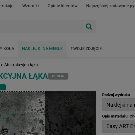
strukcje
Wzorniki
Opinie klientów
Najczęściej zadawane py
Y KOŁA
NAKLEJKI NA MEBLE
TWOJE ZDJĘCIE
>
Abstrakcyjna łąka
KCYJNA ŁĄKA
ID 1846
Rodzaj wydruku
Opis materiału: C