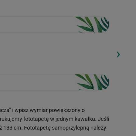
›
ding...
Loading...
ncza" i wpisz wymiar powiększony o
drukujemy fototapetę w jednym kawałku. Jeśli
iż 133 cm. Fototapetę samoprzylepną należy