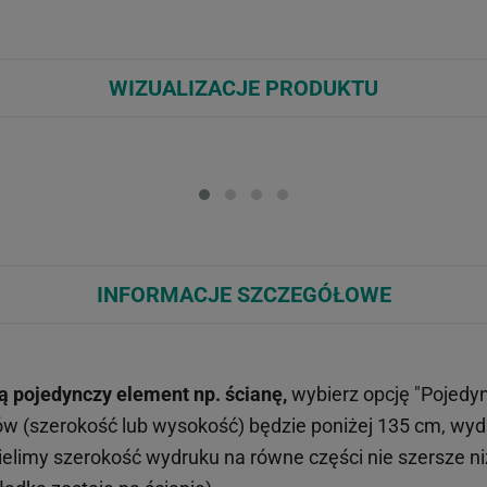
WIZUALIZACJE PRODUKTU
Loading...
Loa
INFORMACJE SZCZEGÓŁOWE
ą pojedynczy element np. ścianę,
wybierz opcję "Pojedy
ów (szerokość lub wysokość) będzie poniżej 135 cm, wy
limy szerokość wydruku na równe części nie szersze n