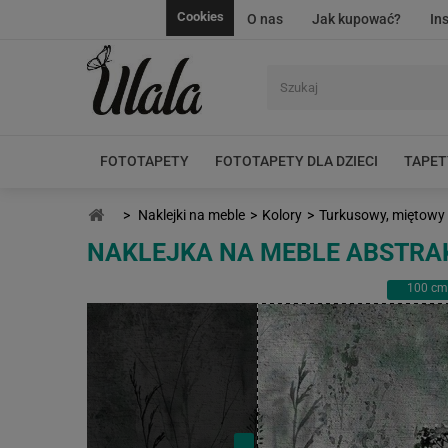
Cookies
O nas
Jak kupować?
In
FOTOTAPETY
FOTOTAPETY DLA DZIECI
TAPET
>
Naklejki na meble
>
Kolory
>
Turkusowy, miętowy
NAKLEJKA NA MEBLE ABSTRA
100
cm