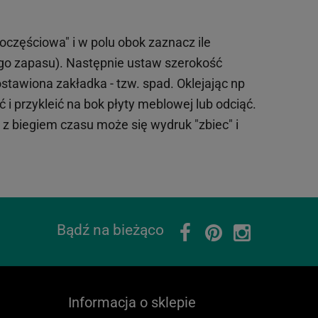
oczęściowa" i w polu obok zaznacz ile
ego zapasu). Następnie ustaw szerokość
tawiona zakładka - tzw. spad. Oklejając np
 i przykleić na bok płyty meblowej lub odciąć.
o z biegiem czasu może się wydruk "zbiec" i
Bądź na bieżąco
Informacja o sklepie