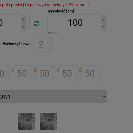
 w pola poniżej i wpisz wymiar ściany + 2% zapasu
Wysokość [cm]
max:
263
Wieloczęściowa
3
4
5
6