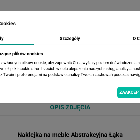
ookies
dy
Szczegóły
O C
WERSJE KOLORYSTYCZNE
czące plików cookies
a z własnych plików cookie, aby zapewnić Ci najwyższy poziom doświadczenia na
ież pliki cookie stron trzecich w celu ulepszenia naszych usług, analizy a nas
z Twoimi preferencjami na podstawie analizy Twoich zachowań podczas nawiga
ZAAKCEP
OPIS ZDJĘCIA
Naklejka na meble Abstrakcyjna Łąka