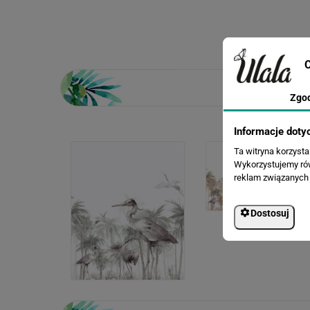
C
Zgo
Informacje doty
Ta witryna korzyst
Wykorzystujemy równ
reklam związanych 
Dostosuj