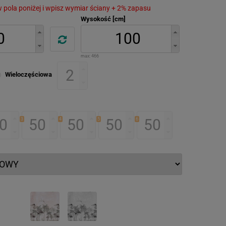
 w pola poniżej i wpisz wymiar ściany + 2% zapasu
Wysokość [cm]
max:
466
Wieloczęściowa
3
4
5
6