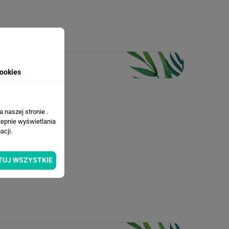
ookies
 naszej stronie .
tepnie wyświetlania
cji.
TUJ WSZYSTKIE