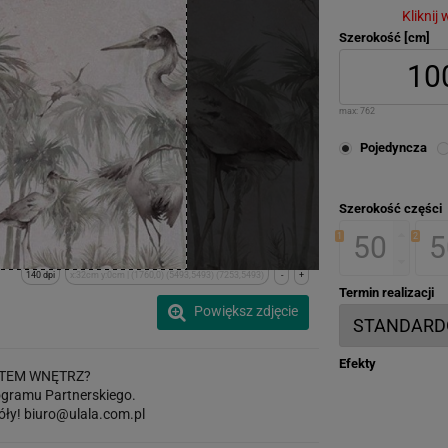
Kliknij
Szerokość [cm]
max:
762
Pojedyncza
Szerokość części
1
2
140 dpi
x:32cm y:0cm | (1760,0) (5493,5493) (7253,5493)
-
+
Termin realizacji
Powiększ zdjęcie
Efekty
TEM WNĘTRZ?
gramu Partnerskiego.
óły!
biuro@ulala.com.pl