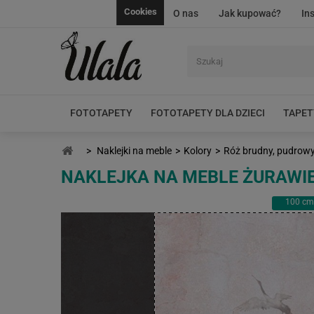
Cookies
O nas
Jak kupować?
In
FOTOTAPETY
FOTOTAPETY DLA DZIECI
TAPET
>
Naklejki na meble
>
Kolory
>
Róż brudny, pudrowy,
NAKLEJKA NA MEBLE ŻURAWIE
100
cm