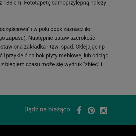
iż 133 cm. Fototapetę samoprzylepną należy
oczęściowa" i w polu obok zaznacz ile
ego zapasu). Następnie ustaw szerokość
tawiona zakładka - tzw. spad. Oklejając np
 i przykleić na bok płyty meblowej lub odciąć.
o z biegiem czasu może się wydruk "zbiec" i
Bądź na bieżąco