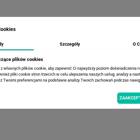
ookies
WERSJE KOLORYSTYCZNE
dy
Szczegóły
O C
czące plików cookies
a z własnych plików cookie, aby zapewnić Ci najwyższy poziom doświadczenia na
ież pliki cookie stron trzecich w celu ulepszenia naszych usług, analizy a nas
z Twoimi preferencjami na podstawie analizy Twoich zachowań podczas nawiga
ZAAKCEP