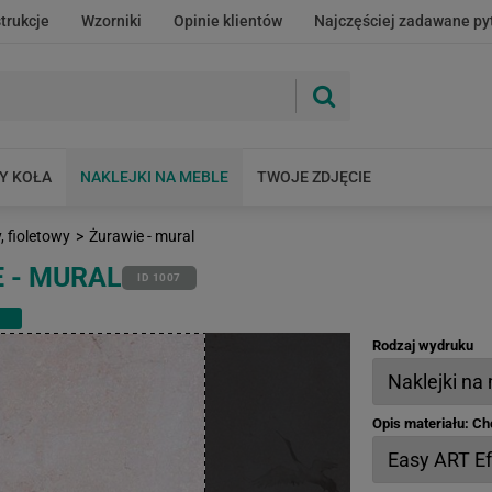
strukcje
Wzorniki
Opinie klientów
Najczęściej zadawane py
Y KOŁA
NAKLEJKI NA MEBLE
TWOJE ZDJĘCIE
 fioletowy
>
Żurawie - mural
 - MURAL
ID 1007
Rodzaj wydruku
Opis materiału: C